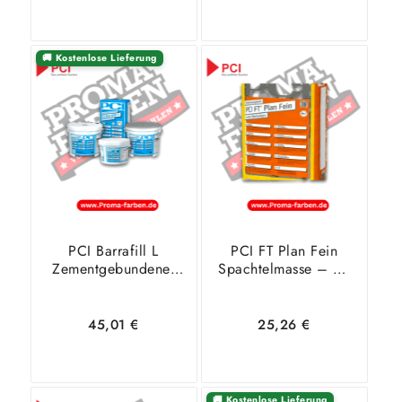
🚚 Kostenlose Lieferung
In den
Zeige
In den
Zeige
Warenkorb
Details
Warenkorb
Details
PCI Barrafill L
PCI FT Plan Fein
Zementgebundener
Spachtelmasse – 25
Feinspachtel
Kg
45,01
€
25,26
€
🚚 Kostenlose Lieferung