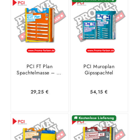
In den
Zeige
In den
Zeige
Warenkorb
Details
Warenkorb
Details
PCI FT Plan
PCI Muroplan
Spachtelmasse – 25
Gipsspachtel
Kg
29,25
€
54,15
€
🚚 Kostenlose Lieferung
In den
Zeige
In den
Zeige
Warenkorb
Details
Warenkorb
Details