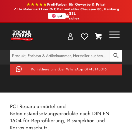
★★★★★
Profi-Farben für Gewerbe & Privat
📍 Ihr Malermarkt vor Ort: Bahrenfelder Chaussee 80, Hamburg
SSL
sicher
Kontaktiere uns über WhatsApp 01743145316
PCI Reparaturmörtel und
Betoninstandsetzungsprodukte nach DIN EN
1504 für Reprofilierung, Rissinjektion und
Korrosionsschutz.