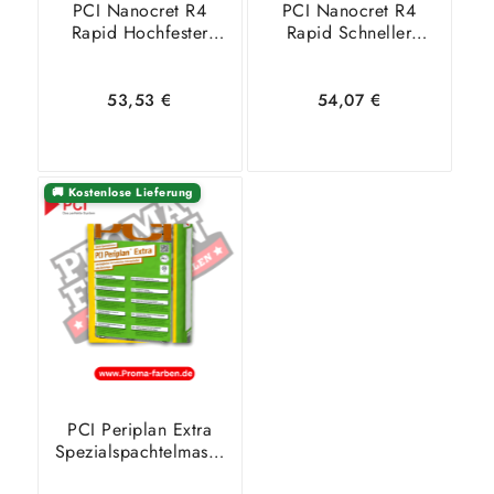
PCI Nanocret R4
PCI Nanocret R4
Rapid Hochfester
Rapid Schneller
Instandsetzungsmörtel
Reparaturmörtel Grau
– 25 Kg
– 25 Kg
53,53
€
54,07
€
🚚 Kostenlose Lieferung
In den
Zeige
In den
Zeige
Warenkorb
Details
Warenkorb
Details
PCI Periplan Extra
Spezialspachtelmasse
– 25 Kg