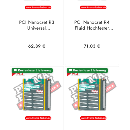
PCI Nanocret R3
PCI Nanocret R4
Universal
Fluid Hochfester
Reparaturmörtel – 25
Instandsetzungsmörtel,
Kg
faserverstärkt – 25
Kg
62,89
€
71,03
€
🚚 Kostenlose Lieferung
🚚 Kostenlose Lieferung
In den
Zeige
In den
Zeige
Warenkorb
Details
Warenkorb
Details