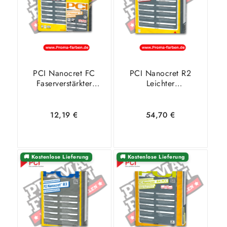
PCI Nanocret FC
PCI Nanocret R2
Faserverstärkter
Leichter
Betonspachtel
Reparaturmörtel –
20 Kg
12,19
€
54,70
€
🚚 Kostenlose Lieferung
🚚 Kostenlose Lieferung
In den
Zeige
In den
Zeige
Warenkorb
Details
Warenkorb
Details