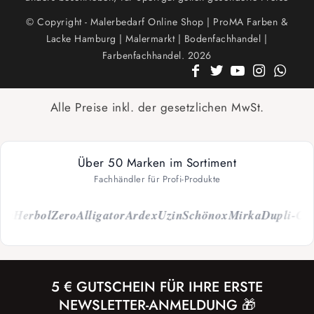
© Copyright - Malerbedarf Online Shop | ProMA Farben &
Lacke Hamburg | Malermarkt | Bodenfachhandel |
Farbenfachhandel. 2026
Alle Preise inkl. der gesetzlichen MwSt.
Über 50 Marken im Sortiment
Fachhändler für Profi-Produkte
Herbol
Zero
Alligator
Ardex
Uzin
Schönox
Mirka
Dupli-Color
5 € GUTSCHEIN FÜR IHRE ERSTE
NEWSLETTER-ANMELDUNG 🎁