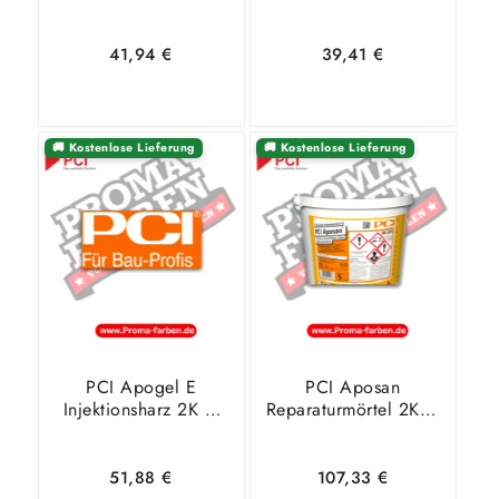
25 Kg
Instandsetzungsmörtel
Grau – 25 Kg
41,94
€
39,41
€
🚚 Kostenlose Lieferung
🚚 Kostenlose Lieferung
In den
Zeige
In den
Zeige
Warenkorb
Details
Warenkorb
Details
PCI Apogel E
PCI Aposan
Injektionsharz 2K –
Reparaturmörtel 2K –
1,2 Kg
5 Kg
51,88
€
107,33
€