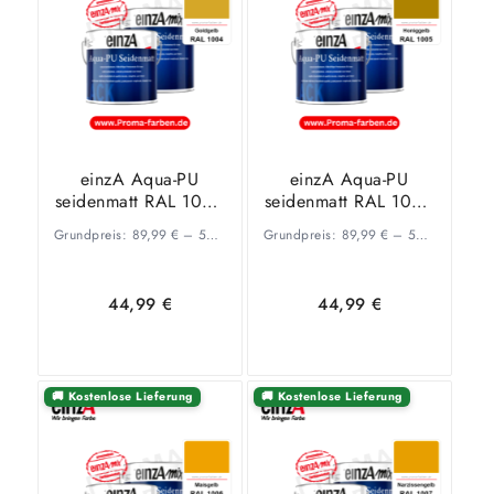
wählen
wählen
einzA Aqua-PU
einzA Aqua-PU
seidenmatt RAL 1004
seidenmatt RAL 1005
Goldgelb
Honiggelb
Grundpreis:
89,99
€
–
53,34
€
/
Grundpreis:
l
89,99
€
–
53,34
€
/
l
44,99
€
44,99
€
🚚 Kostenlose Lieferung
🚚 Kostenlose Lieferung
Ausführung
Ausführung
wählen
wählen