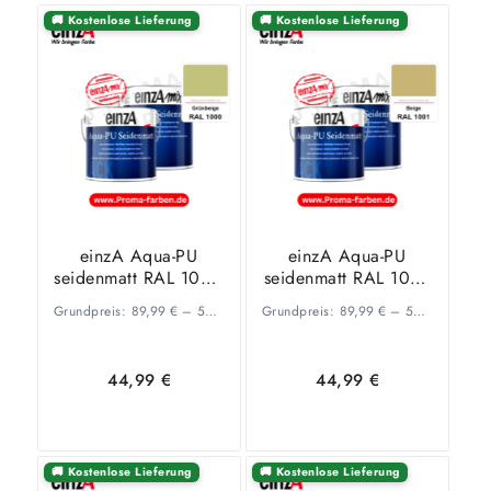
🚚 Kostenlose Lieferung
🚚 Kostenlose Lieferung
Select
Ausführung
options
wählen
einzA Aqua-PU
einzA Aqua-PU
seidenmatt RAL 1000
seidenmatt RAL 1001
Grünbeige
Beige
Grundpreis:
89,99
€
–
53,34
€
/
Grundpreis:
l
89,99
€
–
53,34
€
/
l
44,99
€
44,99
€
🚚 Kostenlose Lieferung
🚚 Kostenlose Lieferung
Ausführung
Ausführung