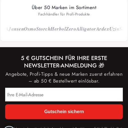
Über 50 Marken im Sortiment
Fachhändler für Profi-Produkte
A
Jansen
Osmo
Storch
Herbol
Zero
Alligator
Ardex
Uzin
Schöno
5 € GUTSCHEIN FÜR IHRE ERSTE
NEWSLETTER-ANMELDUNG 🎁
Angebote, Profi-Tipps & neue Marken zuerst erfahren
– ab 50 € Bestellwert einlösbar.
Gutschein sichern