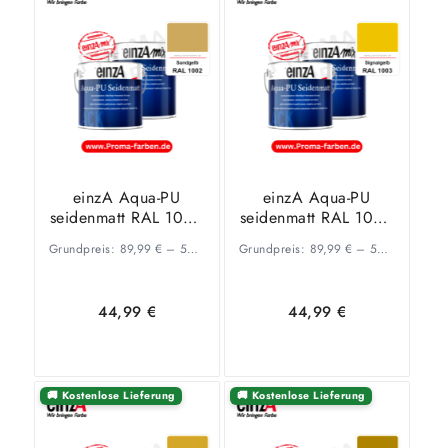
wählen
wählen
einzA Aqua-PU
einzA Aqua-PU
seidenmatt RAL 1002
seidenmatt RAL 1003
Sandgelb
Signalgelb
Grundpreis:
89,99
€
–
53,34
€
/
Grundpreis:
l
89,99
€
–
53,34
€
/
l
44,99
€
44,99
€
🚚 Kostenlose Lieferung
🚚 Kostenlose Lieferung
Ausführung
Ausführung