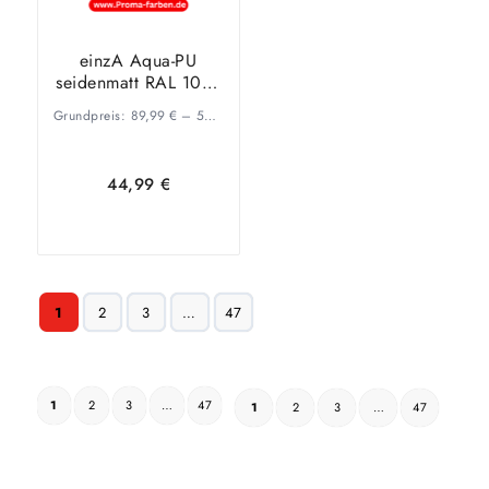
einzA Aqua-PU
seidenmatt RAL 1013
Perlweiß
Grundpreis:
89,99
€
–
53,34
€
/
l
44,99
€
Ausführung
1
2
3
…
47
wählen
1
2
3
…
47
1
2
3
…
47