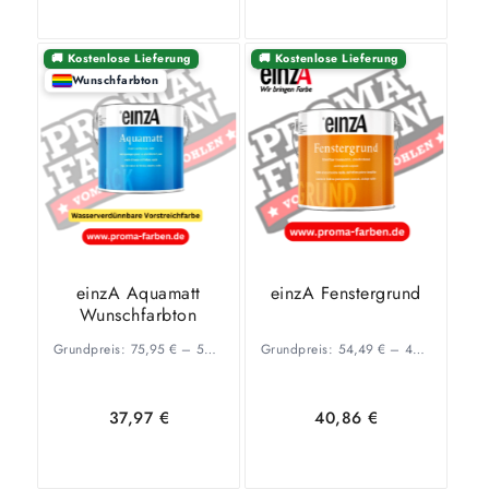
🚚 Kostenlose Lieferung
🚚 Kostenlose Lieferung
Wunschfarbton
Ausführung
Select
wählen
options
einzA Aquamatt
einzA Fenstergrund
Wunschfarbton
Grundpreis:
75,95
€
–
55,29
€
/
Grundpreis:
l
54,49
€
–
46,31
€
/
l
37,97
€
40,86
€