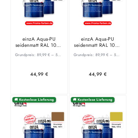
einzA Aqua-PU
einzA Aqua-PU
seidenmatt RAL 1006
seidenmatt RAL 1007
Maisgelb
Narzissengelb
Grundpreis:
89,99
€
–
53,34
€
/
Grundpreis:
l
89,99
€
–
53,34
€
/
l
44,99
€
44,99
€
🚚 Kostenlose Lieferung
🚚 Kostenlose Lieferung
Ausführung
Ausführung
wählen
wählen