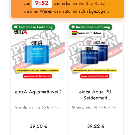
9:51
von
und erhalten Sie
3 % Rabatt
–
wird im Warenkorb automatisch abgezogen.
🚚 Kostenlose Lieferung
🚚 Kostenlose Lieferung
Wunschfarbton
einzA Aquamatt weiß
einza Aqua PU
Seidenmatt
Wunschfarbton
Grundpreis:
52,66
€
–
42,22
€
/
Grundpreis:
l
78,44
€
–
49,93
€
/
l
39,50
€
39,22
€