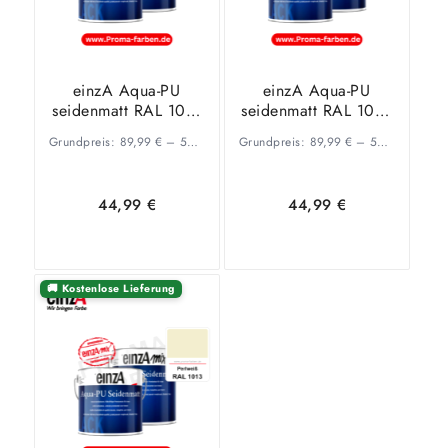
einzA Aqua-PU
einzA Aqua-PU
seidenmatt RAL 1011
seidenmatt RAL 1012
Braunbeige
Zitronengelb
Grundpreis:
89,99
€
–
53,34
€
/
Grundpreis:
l
89,99
€
–
53,34
€
/
l
44,99
€
44,99
€
🚚 Kostenlose Lieferung
Ausführung
Ausführung
wählen
wählen