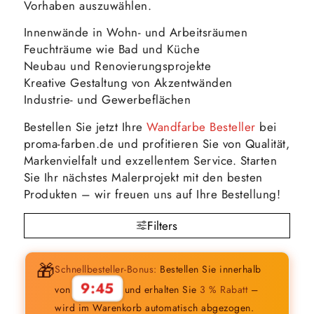
Vorhaben auszuwählen.
Innenwände in Wohn- und Arbeitsräumen
Feuchträume wie Bad und Küche
Neubau und Renovierungsprojekte
Kreative Gestaltung von Akzentwänden
Industrie- und Gewerbeflächen
Bestellen Sie jetzt Ihre
Wandfarbe Besteller
bei
proma-farben.de und profitieren Sie von Qualität,
Markenvielfalt und exzellentem Service. Starten
Sie Ihr nächstes Malerprojekt mit den besten
Produkten – wir freuen uns auf Ihre Bestellung!
Filters
🎁
Schnellbesteller-Bonus:
Bestellen Sie innerhalb
9:44
von
und erhalten Sie
3 % Rabatt
–
wird im Warenkorb automatisch abgezogen.