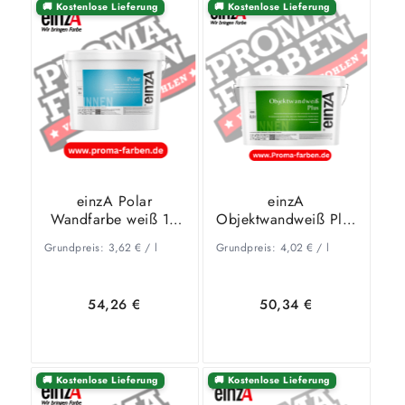
🚚 Kostenlose Lieferung
🚚 Kostenlose Lieferung
Ausführung
In den
Zeige
wählen
Warenkorb
Details
einzA Polar
einzA
Wandfarbe weiß 15
Objektwandweiß Plus
Liter
Wandfarbe Weiß
Grundpreis:
3,62
€
/
l
Grundpreis:
4,02
€
/
l
12,5l
54,26
€
50,34
€
🚚 Kostenlose Lieferung
🚚 Kostenlose Lieferung
In den
Zeige
In den
Zeige