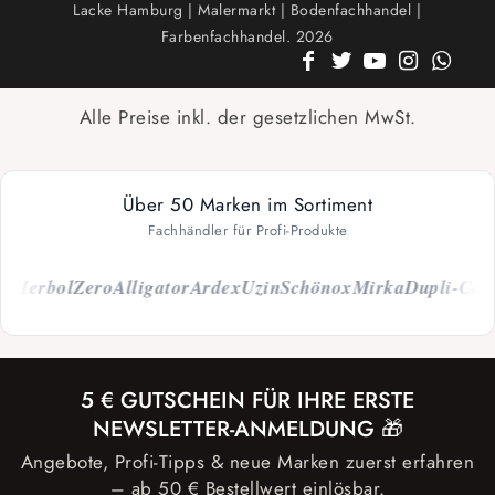
Lacke Hamburg | Malermarkt | Bodenfachhandel |
Farbenfachhandel. 2026
Alle Preise inkl. der gesetzlichen MwSt.
Über 50 Marken im Sortiment
Fachhändler für Profi-Produkte
erbol
Zero
Alligator
Ardex
Uzin
Schönox
Mirka
Dupli-Color
C
5 € GUTSCHEIN FÜR IHRE ERSTE
NEWSLETTER-ANMELDUNG 🎁
Angebote, Profi-Tipps & neue Marken zuerst erfahren
– ab 50 € Bestellwert einlösbar.