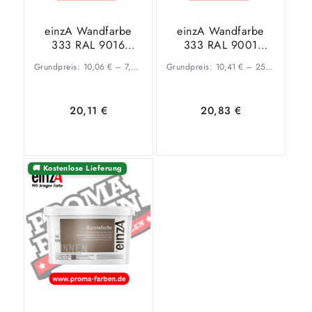
einzA Wandfarbe
einzA Wandfarbe
333 RAL 9016
333 RAL 9001
Verkehrsweiß 2 Liter
Cremeweiß 2 Liter
Grundpreis:
10,06
€
–
7,46
€
/
l
Grundpreis:
10,41
€
–
25,88
€
/
l
20,11
€
20,83
€
🚚 Kostenlose Lieferung
Ausführung
Ausführung
wählen
wählen