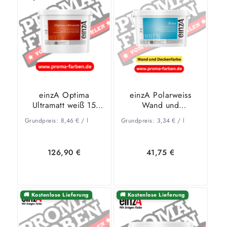
Warenkorb
Details
Warenkorb
Details
einzA Optima
einzA Polarweiss
Ultramatt weiß 15
Wand und
Liter (Wandfarbe)
Deckenfarbe 12,5
Grundpreis:
8,46
€
/
l
Grundpreis:
3,34
€
/
l
Liter
126,90
€
41,75
€
🚚 Kostenlose Lieferung
🚚 Kostenlose Lieferung
In den
Zeige
In den
Zeige
Warenkorb
Details
Warenkorb
Details