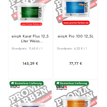
einzA Karat Plus 12,5
einzA Pro 100 12,5L
Liter Weiss
Wandfarbe Premium
Grundpreis:
11,63
€
/
l
Grundpreis:
6,22
€
/
l
145,29
€
77,77
€
🚚 Kostenlose Lieferung
🚚 Kostenlose Lieferung
In den
Zeige
In den
Zeige
Warenkorb
Details
Warenkorb
Details