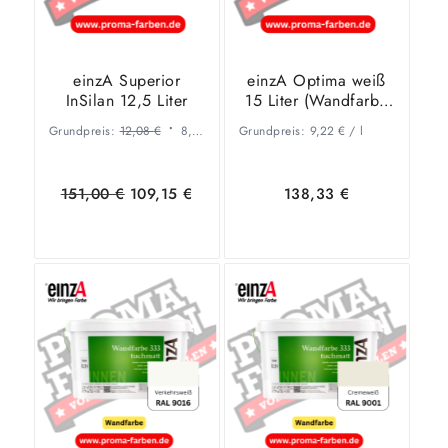
einzA Superior
einzA Optima weiß
InSilan 12,5 Liter
15 Liter (Wandfarbe
& Innenfarbe)
Grundpreis:
12,08
€
8,73
€
/
l
Grundpreis:
9,22
€
/
l
Ursprünglicher
Aktueller
151,00
€
109,15
€
138,33
€
Preis
Preis
war:
ist:
151,00 €
109,15 €.
In den
Zeige
In den
Zeige
Warenkorb
Details
Warenkorb
Details