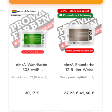
−37% · stark reduziert
Wunschfarbton
🚚 Kostenlose Lieferung
einzA Wandfarbe
einzA Raumfarbe
333 weiß.
12,5 liter Weiss
Verschiedene Größen
(Wandfarbe &
Grundpreis:
12,07
€
–
8,95
€
/
l
Grundpreis:
5,38
€
3,40
€
/
l
Innenfarbe)
Ursprüngl
Aktue
30,17
€
67,25
€
42,60
€
Preis
Preis
war:
ist:
67,25 €
42,6