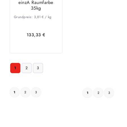
einzA Raumfarbe
35kg
Grundpreis:
3,81
€
/
kg
133,33
€
In den
Zeige
1
2
3
Warenkorb
Details
1
2
3
1
2
3