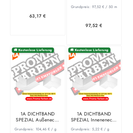
25 Stück
m Rolle
Grundpreis:
97,52
€
/
50
m
63,17
€
97,52
€
In den
Zeige
🚚 Kostenlose Lieferung
🚚 Kostenlose Lieferung
In den
Zeige
Warenkorb
Details
Warenkorb
Details
1A DICHTBAND
1A DICHTBAND
SPEZIAL Außenecke
SPEZIAL Innenenecke
20 Stück
20 Stück
Grundpreis:
104,46
€
/
g
Grundpreis:
5,22
€
/
g