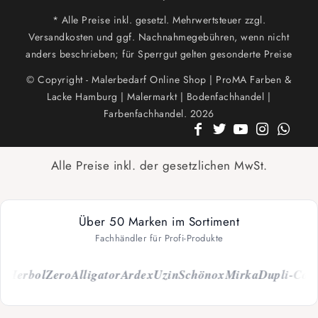
* Alle Preise inkl. gesetzl. Mehrwertsteuer zzgl.
Versandkosten und ggf. Nachnahmegebühren, wenn nicht
anders beschrieben; für Sperrgut gelten gesonderte Preise
© Copyright - Malerbedarf Online Shop | ProMA Farben &
Lacke Hamburg | Malermarkt | Bodenfachhandel |
Farbenfachhandel. 2026
Alle Preise inkl. der gesetzlichen MwSt.
Über 50 Marken im Sortiment
Fachhändler für Profi-Produkte
erbol
Zero
Alligator
Ardex
Uzin
Schönox
Mirka
Dupli-Color
C