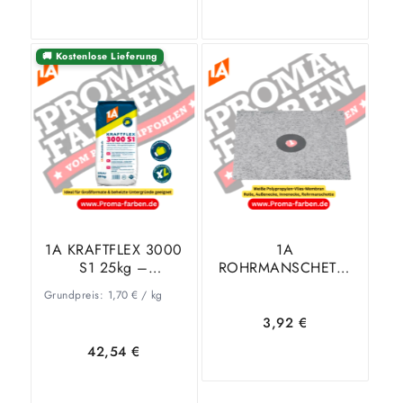
🚚 Kostenlose Lieferung
Ausführung
In den
Zeige
wählen
Warenkorb
Details
1A KRAFTFLEX 3000
1A
S1 25kg –
ROHRMANSCHETTE
Hochleistungs-
FLEXIBEL 15 x 15 cm
Grundpreis:
1,70
€
/
kg
Fliesenkleber
3,92
€
42,54
€