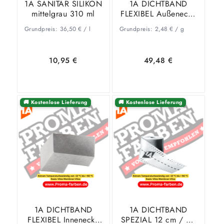
1A SANITÄR SILIKON
1A DICHTBAND
mittelgrau 310 ml
FLEXIBEL Außenecke
25 Stück
Grundpreis:
36,50
€
/
l
Grundpreis:
2,48
€
/
g
10,95
€
49,48
€
🚚 Kostenlose Lieferung
🚚 Kostenlose Lieferung
In den
Zeige
In den
Zeige
Warenkorb
Details
Warenkorb
Details
1A DICHTBAND
1A DICHTBAND
FLEXIBEL Innenecke
SPEZIAL 12 cm / 50