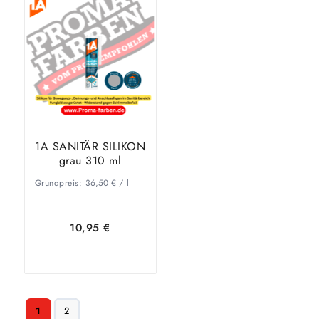
In den
Zeige
Warenkorb
Details
Warenkorb
Details
1A SANITÄR SILIKON
grau 310 ml
Grundpreis:
36,50
€
/
l
10,95
€
In den
Zeige
1
2