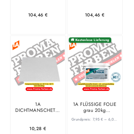
104,46
€
104,46
€
🚚 Kostenlose Lieferung
In den
Zeige
In den
Zeige
Warenkorb
Details
Warenkorb
Details
1A
1A FLÜSSIGE FOLIE
DICHTMANSCHETTE
grau 20kg
BODEN 45 x 45cm
Gebrauchsbereite
Grundpreis:
7,95
€
–
6,05
€
/
kg
Abdichtungsmasse
10,28
€