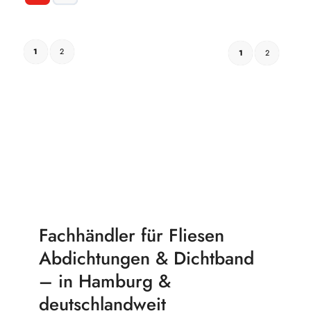
Warenkorb
Details
1
2
1
2
Fachhändler für Fliesen
Abdichtungen & Dichtband
– in Hamburg &
deutschlandweit