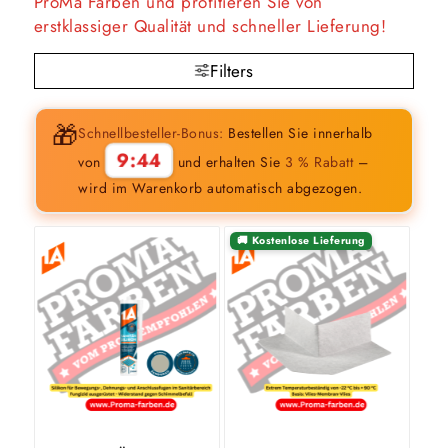
ProMa Farben und profitieren Sie von
erstklassiger Qualität und schneller Lieferung!
Filters
🎁
Schnellbesteller-Bonus:
Bestellen Sie innerhalb
9:43
von
und erhalten Sie
3 % Rabatt
–
wird im Warenkorb automatisch abgezogen.
🚚 Kostenlose Lieferung