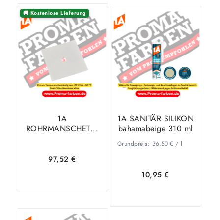
In den
Zeige
🚚 Kostenlose Lieferung
In den
Zeige
Warenkorb
Details
Warenkorb
Details
1A
1A SANITÄR SILIKON
ROHRMANSCHETTE
bahamabeige 310 ml
SPEZIAL 12 x 12 cm
Grundpreis:
36,50
€
/
l
50 Stück
97,52
€
10,95
€
In den
Zeige