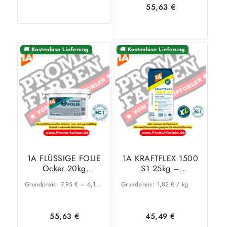
55,63
€
In den
Zeige
🚚 Kostenlose Lieferung
🚚 Kostenlose Lieferung
Ausführung
Warenkorb
Details
wählen
1A FLÜSSIGE FOLIE
1A KRAFTFLEX 1500
Ocker 20kg
S1 25kg –
Gebrauchsbereite
Hochleistungs-
Grundpreis:
7,95
€
–
6,12
€
/
kg
Grundpreis:
1,82
€
/
kg
Abdichtungsmasse
Fliesenkleber
55,63
€
45,49
€