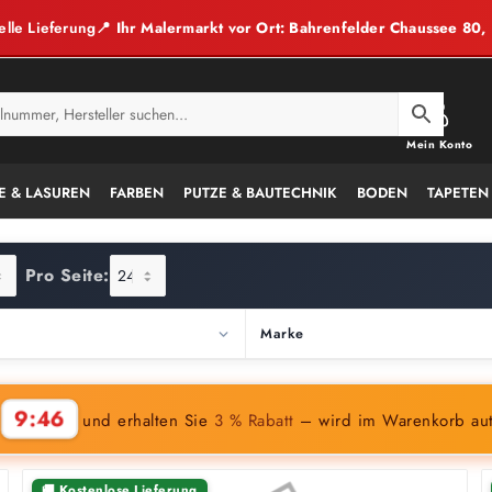
elle Lieferung
📍 Ihr Malermarkt vor Ort: Bahrenfelder Chaussee 80
Mein Konto
E & LASUREN
FARBEN
PUTZE & BAUTECHNIK
BODEN
TAPETEN
Pro Seite:
Marke
9:45
n
und erhalten Sie
3 % Rabatt
– wird im Warenkorb au
🚚 Kostenlose Lieferung