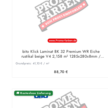
bito Klick Laminat BK 32 Premium WR Eiche
rustikal beige V4 2,158 m² 1285x280x8mm /
55814
Grundpreis:
41,10
€
/
m²
88,70
€
🚚 Kostenlose Lieferung