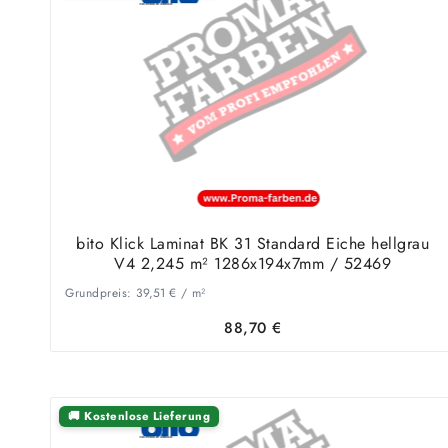
bito Klick Laminat BK 31 Standard Eiche hellgrau
V4 2,245 m² 1286x194x7mm / 52469
Grundpreis:
39,51
€
/
m²
88,70
€
🚚 Kostenlose Lieferung