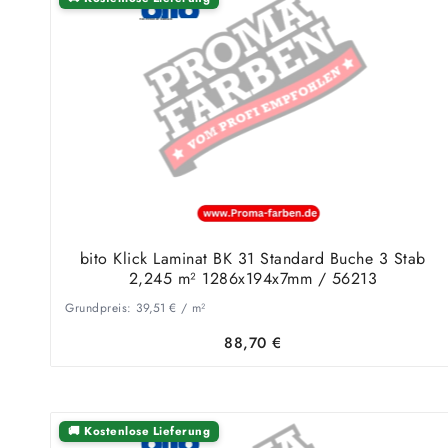
bito Klick Laminat BK 31 Standard Buche 3 Stab
2,245 m² 1286x194x7mm / 56213
Grundpreis:
39,51
€
/
m²
88,70
€
🚚 Kostenlose Lieferung