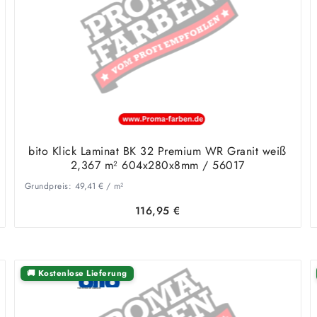
bito Klick Laminat BK 32 Premium WR Granit weiß
2,367 m² 604x280x8mm / 56017
Grundpreis:
49,41
€
/
m²
116,95
€
🚚 Kostenlose Lieferung