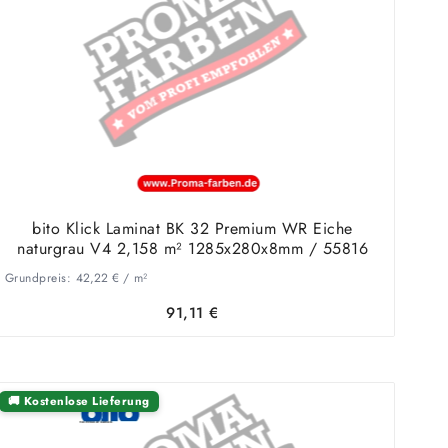
bito Klick Laminat BK 32 Premium WR Eiche
naturgrau V4 2,158 m² 1285x280x8mm / 55816
Grundpreis:
42,22
€
/
m²
91,11
€
🚚 Kostenlose Lieferung