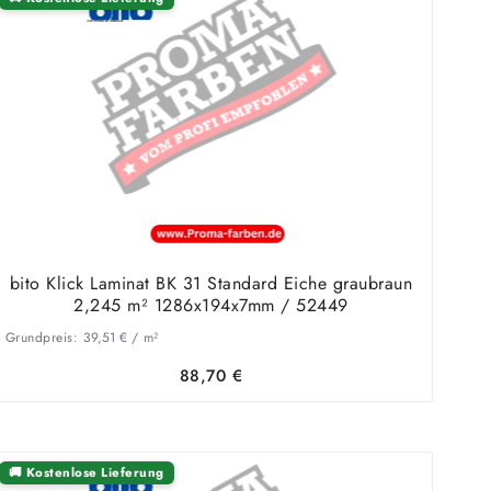
bito Klick Laminat BK 31 Standard Eiche graubraun
2,245 m² 1286x194x7mm / 52449
Grundpreis:
39,51
€
/
m²
88,70
€
🚚 Kostenlose Lieferung