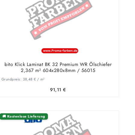
bito Klick Laminat BK 32 Premium WR Ölschiefer
2,367 m² 604x280x8mm / 56015
Grundpreis:
38,48
€
/
m²
91,11
€
🚚 Kostenlose Lieferung