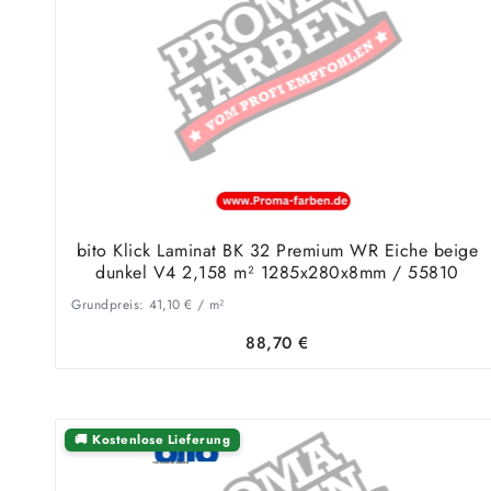
bito Klick Laminat BK 32 Premium WR Eiche beige
dunkel V4 2,158 m² 1285x280x8mm / 55810
Grundpreis:
41,10
€
/
m²
88,70
€
🚚 Kostenlose Lieferung