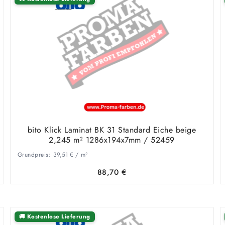
bito Klick Laminat BK 31 Standard Eiche beige
2,245 m² 1286x194x7mm / 52459
Grundpreis:
39,51
€
/
m²
88,70
€
🚚 Kostenlose Lieferung