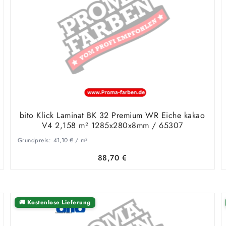
bito Klick Laminat BK 32 Premium WR Eiche kakao
V4 2,158 m² 1285x280x8mm / 65307
Grundpreis:
41,10
€
/
m²
88,70
€
🚚 Kostenlose Lieferung