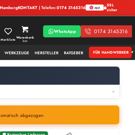
SSL
, Hamburg
KONTAKT
| Telefon:
0174 3145316
sicher
0174 3145316
WhatsApp
Warenkorb
Merkliste
leer
FÜR HANDWERKER
WERKZEUGE
HERSTELLER
RATGEBER
tomatisch abgezogen.
🚚 Kostenlose Lieferung