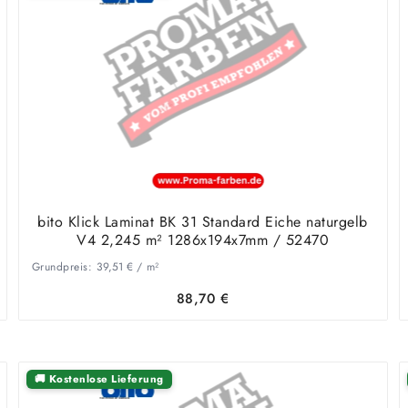
bito Klick Laminat BK 31 Standard Eiche naturgelb
V4 2,245 m² 1286x194x7mm / 52470
Grundpreis:
39,51
€
/
m²
88,70
€
🚚 Kostenlose Lieferung