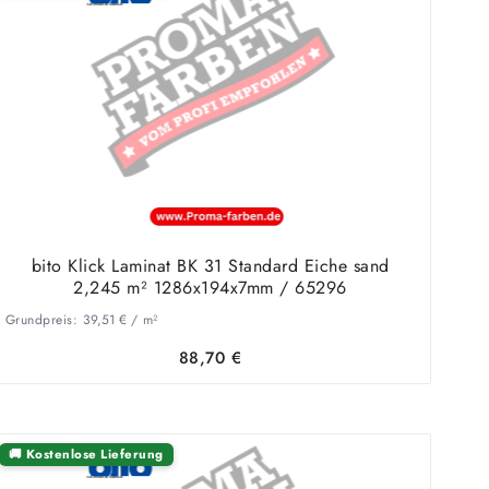
bito Klick Laminat BK 31 Standard Eiche sand
2,245 m² 1286x194x7mm / 65296
Grundpreis:
39,51
€
/
m²
88,70
€
🚚 Kostenlose Lieferung