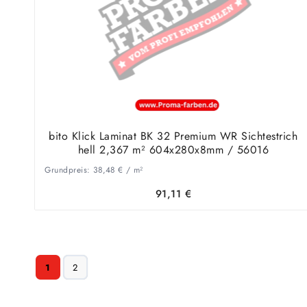
bito Klick Laminat BK 32 Premium WR Sichtestrich
hell 2,367 m² 604x280x8mm / 56016
Grundpreis:
38,48
€
/
m²
91,11
€
1
2