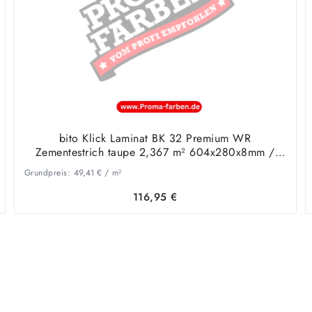
bito Klick Laminat BK 32 Premium WR
Zementestrich taupe 2,367 m² 604x280x8mm /
56023
Grundpreis:
49,41
€
/
m²
116,95
€