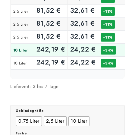
1 Anstrich reicht meist
81,52
€
32,61
€
2,5 Liter
−11%
81,52
€
32,61
€
2,5 Liter
−11%
Werte sind Richtwerte und können je nach Untergrund und Werkzeug
abweichen. Für 10 % Reserve wird automatisch aufgerundet.
81,52
€
32,61
€
2,5 Liter
−11%
242,19
€
24,22
€
10 Liter
−34%
242,19
€
24,22
€
10 Liter
−34%
Lieferzeit:
3 bis 7 Tage
Gebindegröße
0,75 Liter
2,5 Liter
10 Liter
Farbe