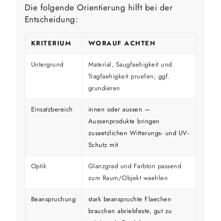
Die folgende Orientierung hilft bei der
Entscheidung:
KRITERIUM
WORAUF ACHTEN
Untergrund
Material, Saugfaehigkeit und
Tragfaehigkeit pruefen; ggf.
grundieren
Einsatzbereich
innen oder aussen —
Aussenprodukte bringen
zusaetzlichen Witterungs- und UV-
Schutz mit
Optik
Glanzgrad und Farbton passend
zum Raum/Objekt waehlen
Beanspruchung
stark beanspruchte Flaechen
brauchen abriebfeste, gut zu