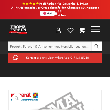
★★★★★
Profi-Farben für Gewerbe & Privat
📍 Ihr Malermarkt vor Ort: Bahrenfelder Chaussee 80, Hamburg
SSL
sicher
Kontaktiere uns über WhatsApp 01743145316