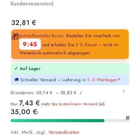
Bewertet
Kundenrezension)
mit
5.00
von 5,
32,81
€
basierend
auf
🎁
Schnellbesteller-Bonus:
Bestellen Sie innerhalb von
1
Kundenbewertung
9:44
und erhalten Sie
3 % Rabatt
– wird im
Warenkorb automatisch abgezogen.
✓ Auf Lager
🚚 Schneller Versand – Lieferung in
1–3 Werktagen
*
l
Grundpreis:
43,74
€
–
28,82
€
/
7,43
€
Nur
mehr bis
kostenlosem Versand
(ab
35,00
€
)
🏁
inkl. MwSt.
zzgl.
Versandkosten