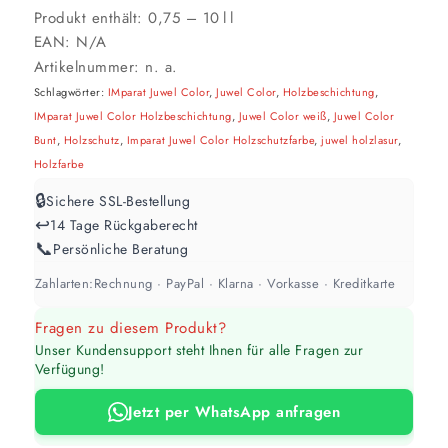
Produkt enthält: 0,75
– 10
l
l
EAN:
N/A
Artikelnummer:
n. a.
Schlagwörter:
IMparat Juwel Color
,
Juwel Color
,
Holzbeschichtung
,
IMparat Juwel Color Holzbeschichtung
,
Juwel Color weiß
,
Juwel Color
Bunt
,
Holzschutz
,
Imparat Juwel Color Holzschutzfarbe
,
juwel holzlasur
,
Holzfarbe
🔒
Sichere SSL-Bestellung
↩️
14 Tage Rückgaberecht
📞
Persönliche Beratung
Zahlarten:
Rechnung · PayPal · Klarna · Vorkasse · Kreditkarte
Fragen zu diesem Produkt?
Unser Kundensupport steht Ihnen für alle Fragen zur
Verfügung!
Jetzt per WhatsApp anfragen