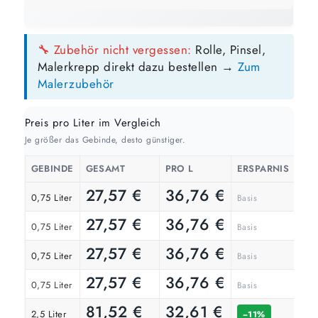
GEBINDE-REICHWEITE IM ÜBERBLICK
🔧 Zubehör nicht vergessen:
Rolle, Pinsel,
10 Liter
2,5 Liter
0,75 Liter
Malerkrepp direkt dazu bestellen →
Zum
63 m²
16 m²
5 m²
bis ca.
bis ca.
bis ca.
Malerzubehör
1 Anstrich
1 Anstrich
1 Anstrich
31 m²
8 m²
2 m²
bis ca.
bis ca.
bis ca.
2 Anstriche
2 Anstriche
2 Anstriche
Preis pro Liter im Vergleich
Je größer das Gebinde, desto günstiger.
📏 Ihre Fläche
GEBINDE
GESAMT
PRO L
ERSPARNIS
m²
27,57
€
36,76
€
0,75 Liter
Basis
27,57
€
36,76
€
0,75 Liter
Basis
🎨 Jetziger Zustand
27,57
€
36,76
€
0,75 Liter
Basis
Farbig / dunkel
27,57
2 Anstriche empfohlen
€
36,76
€
0,75 Liter
Basis
81,52
€
32,61
€
2,5 Liter
−11%
Weiß / hell