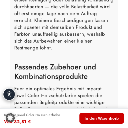
durchhaerten — die volle Belastbarkeit wird
oft erst einige Tage nach dem Auftrag
erreicht. Kleinere Beschaedigungen lassen
sich spaeter mit demselben Produkt und
Farbton unauffaellig ausbessern, weshalb
sich das Aufbewahren einer kleinen
Restmenge lohnt.
Passendes Zubehoer und
Kombinationsprodukte
Fuer ein optimales Ergebnis mit Imparat
Juwel Color Holzschutzfarbe spielen die
passenden Begleitprodukte eine wichtige
Rolle. Dazu gehoeren je nach Vorhaben eine
Imparat Juwel Color Holzschutzfarbe
geeignete Grundierung fuer den
🏠
🛍️
🔍
🛒
👤
In den Warenkorb
Von
32,81
€
Untergrund, Spachtelmasse zum Ausbessern
Start
Shop
Suche
Warenkorb
Konto