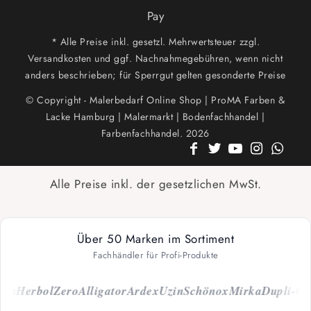
Pay
* Alle Preise inkl. gesetzl. Mehrwertsteuer zzgl.
Versandkosten und ggf. Nachnahmegebühren, wenn nicht
anders beschrieben; für Sperrgut gelten gesonderte Preise
© Copyright - Malerbedarf Online Shop | ProMA Farben &
Lacke Hamburg | Malermarkt | Bodenfachhandel |
Farbenfachhandel. 2026
Alle Preise inkl. der gesetzlichen MwSt.
Über 50 Marken im Sortiment
Fachhändler für Profi-Produkte
ch
Herbol
Zero
Alligator
Ardex
Uzin
Schönox
Mirka
Dupli-Colo