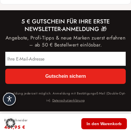
5 € GUTSCHEIN FÜR IHRE ERSTE
NEWSLETTER-ANMELDUNG 🎁
Angebote, Profi-Tipps & neue Marken zuerst erfahren
– ab 50 € Bestellwert einlösbar.
Gutschein sichern
Abmeldung jederzeit möglich. Anmeldung mit Bestätigungs-E-Mail (Double-Opt-
in).
Datenschutzerklärung
Randschneider
🏠
🛍️
🔍
🛒
👤
In den Warenkorb
461,95
€
Start
Shop
Suche
Warenkorb
Konto