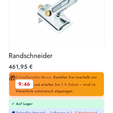
Randschneider
461,95
€
🎁
Schnellbesteller-Bonus:
Bestellen Sie innerhalb von
9:45
und erhalten Sie
3 % Rabatt
– wird im
Warenkorb automatisch abgezogen.
✓ Auf Lager
🚚 Schneller Versand – Lieferung in
1–3 Werktagen
*