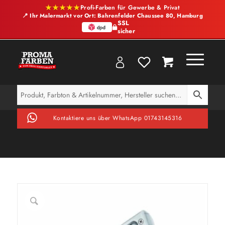
★★★★★
Profi-Farben für Gewerbe & Privat
📍 Ihr Malermarkt vor Ort: Bahrenfelder Chaussee 80, Hamburg
SSL
sicher
Kontaktiere uns über WhatsApp 01743145316