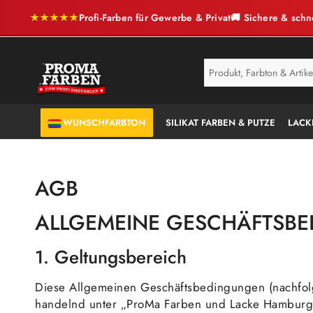
★★★★★
Profi-Farben für Gewerbe & Privat
🚚 Sichere & schn
SERVICE
ANTI-SCHIMMEL
WUNSCHFARBTON
SILIKAT FARBEN & PUTZE
LACK
AGB
ALLGEMEINE GESCHÄFTSBE
1. Geltungsbereich
Diese Allgemeinen Geschäftsbedingungen (nachfolg
handelnd unter „ProMa Farben und Lacke Hamburg“