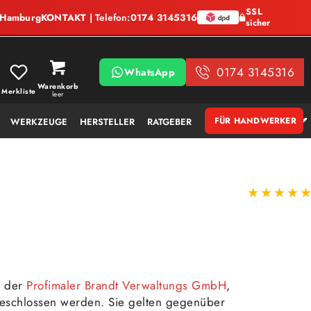
SSL
, Hamburg
KONTAKT
| Telefon:
0174 3145316
sicher
0174 3145316
WhatsApp
Warenkorb
Merkliste
leer
FÜR HANDWERKER
WERKZEUGE
HERSTELLER
RATGEBER
★★★★
n der
Profimaler Brandt Verwaltungs GmbH
,
eschlossen werden. Sie gelten gegenüber