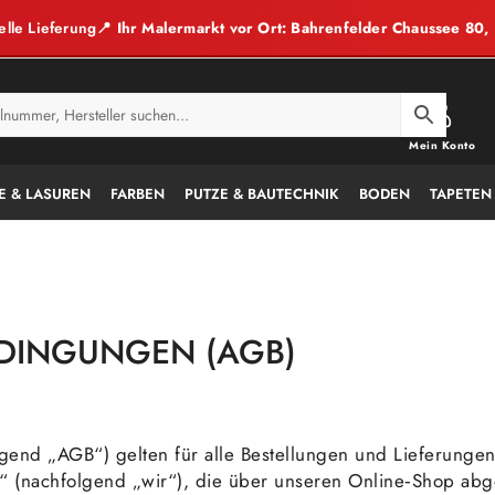
elle Lieferung
📍 Ihr Malermarkt vor Ort: Bahrenfelder Chaussee 80
Mein Konto
E & LASUREN
FARBEN
PUTZE & BAUTECHNIK
BODEN
TAPETEN
DINGUNGEN (AGB)
end „AGB“) gelten für alle Bestellungen und Lieferunge
 (nachfolgend „wir“), die über unseren Online‑Shop abg