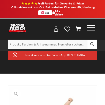
★★★★★
Profi-Farben für Gewerbe & Privat
📍 Ihr Malermarkt vor Ort: Bahrenfelder Chaussee 80, Hamburg
SSL
sicher
Kontaktiere uns über WhatsApp 01743145316