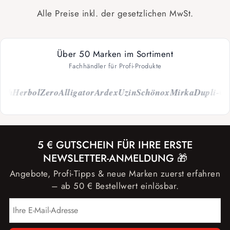
Alle Preise inkl. der gesetzlichen MwSt.
Über 50 Marken im Sortiment
Fachhändler für Profi-Produkte
ch
Herbol
Zero
Alligator
Ardex
Uzin
Schönox
Mirka
Dupli-Colo
5 € GUTSCHEIN FÜR IHRE ERSTE
NEWSLETTER-ANMELDUNG 🎁
Angebote, Profi-Tipps & neue Marken zuerst erfahren
– ab 50 € Bestellwert einlösbar.