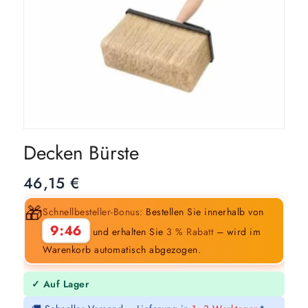
Decken Bürste
46,15
€
🎁
Schnellbesteller-Bonus:
Bestellen Sie innerhalb von
9:45
und erhalten Sie
3 % Rabatt
– wird im
Warenkorb automatisch abgezogen.
✓ Auf Lager