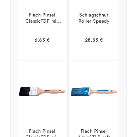
Flach Pinsel
Schlagschnur
ClassicTOP mix
Roller Speedy
helle Borsten
30mm
6,85
€
28,85
€
In den
Zeige
In den
Zeige
Warenkorb
Details
Warenkorb
Details
Flach Pinsel
Flach Pinsel