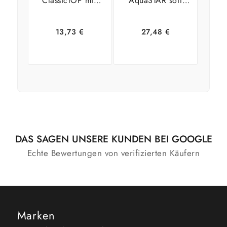
ClassicTOP mix
AquaSTAR soft
dunkle Borsten
75mm
60mm
13,73
€
27,48
€
In den
Zeige
In den
Zeige
Warenkorb
Details
Warenkorb
Details
DAS SAGEN UNSERE KUNDEN BEI GOOGLE
Echte Bewertungen von verifizierten Käufern
Marken