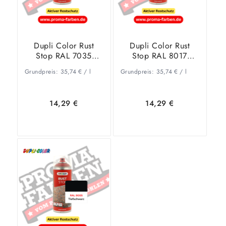
Dupli Color Rust
Dupli Color Rust
Stop RAL 7035
Stop RAL 8017
Lichtgrau
Schokobraun
Grundpreis:
35,74
€
/
l
Grundpreis:
35,74
€
/
l
14,29
€
14,29
€
In den
Zeige
In den
Zeige
Warenkorb
Details
Warenkorb
Details