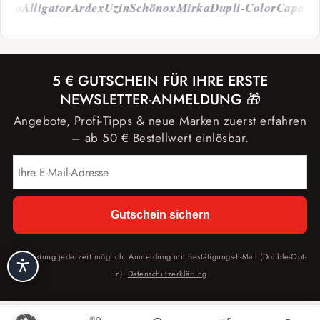
o
Alligator
Ardex
Uzin
Schönox
Mirka
Dupli-Color
Caparol
Ke
5 € GUTSCHEIN FÜR IHRE ERSTE
NEWSLETTER-ANMELDUNG 🎁
Angebote, Profi-Tipps & neue Marken zuerst erfahren
– ab 50 € Bestellwert einlösbar.
Gutschein sichern
Abmeldung jederzeit möglich. Anmeldung mit Bestätigungs-E-Mail (Double-Opt-
in).
Datenschutzerklärung