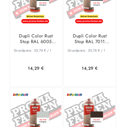
Dupli Color Rust
Dupli Color Rust
Stop RAL 6005
Stop RAL 7011
Moosgrün
Eisengrau
Grundpreis:
35,74
€
/
l
Grundpreis:
35,74
€
/
l
14,29
€
14,29
€
In den
Zeige
In den
Zeige
Warenkorb
Details
Warenkorb
Details