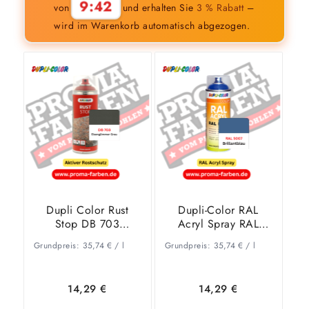
9:41
von
und erhalten Sie
3 % Rabatt
–
wird im Warenkorb automatisch abgezogen.
Dupli Color Rust
Dupli-Color RAL
Stop DB 703
Acryl Spray RAL
Eisenglimmer Grau
5007 Brillantblau
Grundpreis:
35,74
€
/
l
Grundpreis:
35,74
€
/
l
glänzend
14,29
€
14,29
€