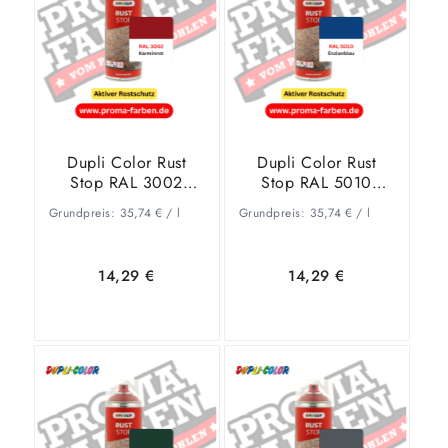
Warenkorb
Details
Warenkorb
Details
Dupli Color Rust
Dupli Color Rust
Stop RAL 3002
Stop RAL 5010
Karminrot
Enzianblau
Grundpreis:
35,74
€
/
l
Grundpreis:
35,74
€
/
l
14,29
€
14,29
€
In den
Zeige
In den
Zeige
Warenkorb
Details
Warenkorb
Details