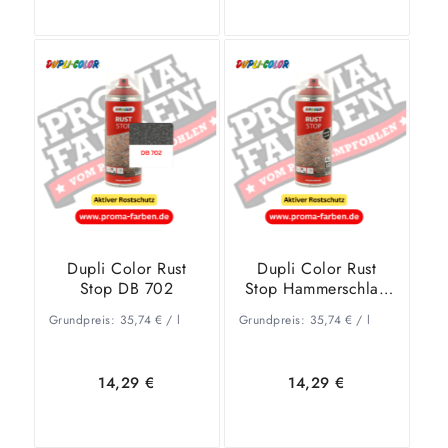
In den
Zeige
In den
Zeige
Warenkorb
Details
Warenkorb
Details
Dupli Color Rust
Dupli Color Rust
Stop DB 702
Stop Hammerschlag
Anthrazit
Grundpreis:
35,74
€
/
l
Grundpreis:
35,74
€
/
l
14,29
€
14,29
€