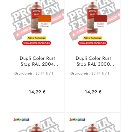
Warenkorb
Details
Warenkorb
Details
Dupli Color Rust
Dupli Color Rust
Stop RAL 2004
Stop RAL 3000
Reinorange
Feuerrot
Grundpreis:
35,74
€
/
l
Grundpreis:
35,74
€
/
l
14,29
€
14,29
€
In den
Zeige
In den
Zeige