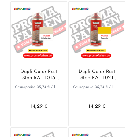
In den
Zeige
In den
Zeige
Warenkorb
Details
Warenkorb
Details
Dupli Color Rust
Dupli Color Rust
Stop RAL 1015
Stop RAL 1021
Hellelfenbein
Rapsgelb
Grundpreis:
35,74
€
/
l
Grundpreis:
35,74
€
/
l
14,29
€
14,29
€
In den
Zeige
In den
Zeige