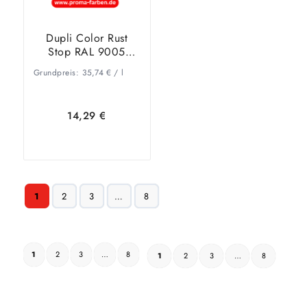
Dupli Color Rust
Stop RAL 9005
Tiefschwarz
Grundpreis:
35,74
€
/
l
14,29
€
In den
Zeige
1
2
3
…
8
Warenkorb
Details
1
2
3
…
8
1
2
3
…
8