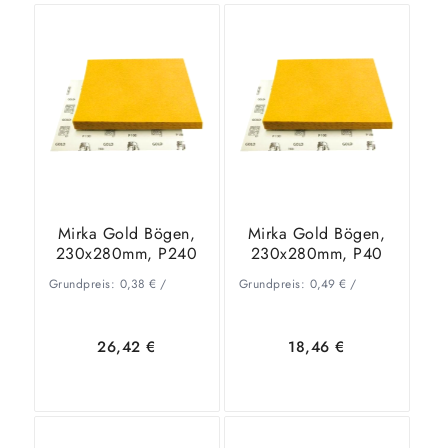
In den
Zeige
In den
Zeige
Warenkorb
Details
Warenkorb
Details
Mirka Gold Bögen,
Mirka Gold Bögen,
230x280mm, P240
230x280mm, P40
Grundpreis:
0,38
€
/
Grundpreis:
0,49
€
/
26,42
€
18,46
€
In den
Zeige
In den
Zeige