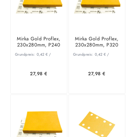
Mirka Gold Proflex,
Mirka Gold Proflex,
230x280mm, P240
230x280mm, P320
Grundpreis:
0,42
€
/
Grundpreis:
0,42
€
/
27,98
€
27,98
€
In den
Zeige
In den
Zeige
Warenkorb
Details
Warenkorb
Details