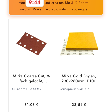
9:43
von
und erhalten Sie
3 % Rabatt
–
wird im Warenkorb automatisch abgezogen.
Mirka Coarse Cut, 8-
Mirka Gold Bögen,
fach gelocht,
230x280mm, P100
81x133mm, P40
Grundpreis:
0,48
€
/
Grundpreis:
0,38
€
/
31,08
€
28,54
€