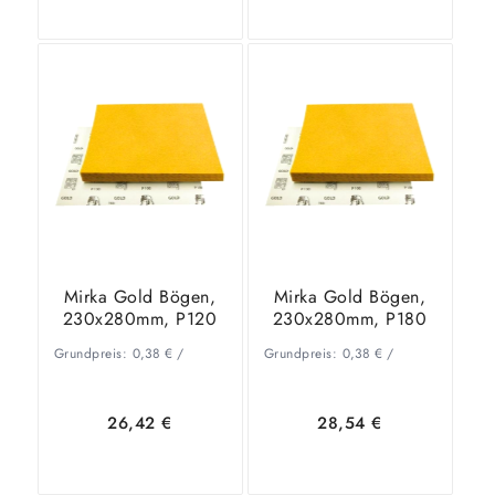
In den
Zeige
In den
Zeige
Warenkorb
Details
Warenkorb
Details
Mirka Gold Bögen,
Mirka Gold Bögen,
230x280mm, P120
230x280mm, P180
Grundpreis:
0,38
€
/
Grundpreis:
0,38
€
/
26,42
€
28,54
€