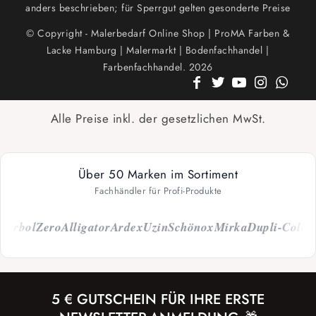
anders beschrieben; für Sperrgut gelten gesonderte Preise
© Copyright - Malerbedarf Online Shop | ProMA Farben &
Lacke Hamburg | Malermarkt | Bodenfachhandel |
Farbenfachhandel. 2026
Alle Preise inkl. der gesetzlichen MwSt.
Über 50 Marken im Sortiment
Fachhändler für Profi-Produkte
bol
Zero
Alligator
Ardex
Uzin
Schönox
Mirka
Dupli-Color
Cap
5 € GUTSCHEIN FÜR IHRE ERSTE