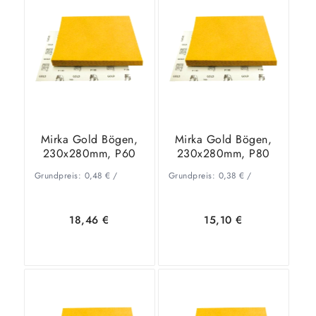
Warenkorb
Details
Warenkorb
Details
Mirka Gold Bögen,
Mirka Gold Bögen,
230x280mm, P60
230x280mm, P80
Grundpreis:
0,48
€
/
Grundpreis:
0,38
€
/
18,46
€
15,10
€
In den
Zeige
In den
Zeige