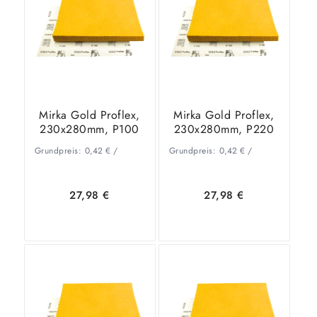
Warenkorb
Details
Warenkorb
Details
Mirka Gold Proflex,
Mirka Gold Proflex,
230x280mm, P100
230x280mm, P220
Grundpreis:
0,42
€
/
Grundpreis:
0,42
€
/
27,98
€
27,98
€
In den
Zeige
In den
Zeige
Warenkorb
Details
Warenkorb
Details