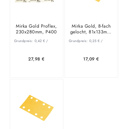
Mirka Gold Proflex,
Mirka Gold, 8-fach
230x280mm, P400
gelocht, 81x133mm,
P100
Grundpreis:
0,42
€
/
Grundpreis:
0,25
€
/
27,98
€
17,09
€
In den
Zeige
In den
Zeige
Warenkorb
Details
Warenkorb
Details