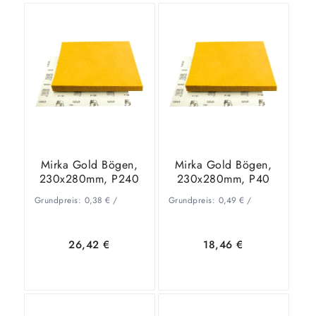
In den
Zeige
In den
Zeige
Warenkorb
Details
Warenkorb
Details
Mirka Gold Bögen,
Mirka Gold Bögen,
230x280mm, P240
230x280mm, P40
Grundpreis:
0,38
€
/
Grundpreis:
0,49
€
/
26,42
€
18,46
€
In den
Zeige
In den
Zeige