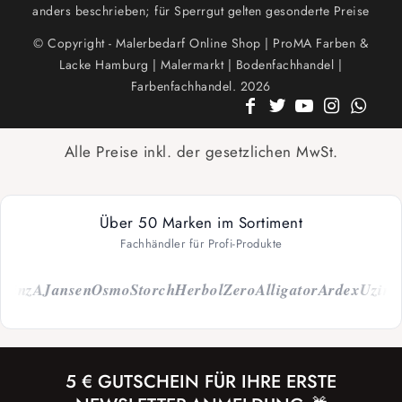
anders beschrieben; für Sperrgut gelten gesonderte Preise
© Copyright - Malerbedarf Online Shop | ProMA Farben &
Lacke Hamburg | Malermarkt | Bodenfachhandel |
Farbenfachhandel. 2026
Alle Preise inkl. der gesetzlichen MwSt.
Über 50 Marken im Sortiment
Fachhändler für Profi-Produkte
inzA
Jansen
Osmo
Storch
Herbol
Zero
Alligator
Ardex
Uzin
Sch
5 € GUTSCHEIN FÜR IHRE ERSTE