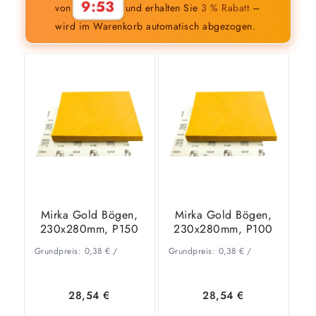
9:52
von
und erhalten Sie
3 % Rabatt
–
wird im Warenkorb automatisch abgezogen.
Mirka Gold Bögen,
Mirka Gold Bögen,
230x280mm, P150
230x280mm, P100
Grundpreis:
0,38
€
/
Grundpreis:
0,38
€
/
28,54
€
28,54
€