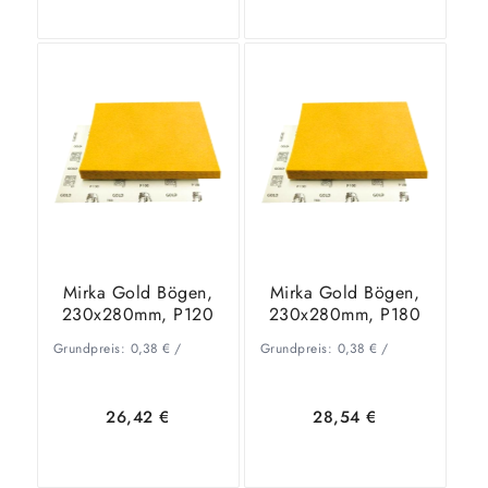
In den
Zeige
In den
Zeige
Warenkorb
Details
Warenkorb
Details
Mirka Gold Bögen,
Mirka Gold Bögen,
230x280mm, P120
230x280mm, P180
Grundpreis:
0,38
€
/
Grundpreis:
0,38
€
/
26,42
€
28,54
€