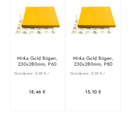
Warenkorb
Details
Warenkorb
Details
Mirka Gold Bögen,
Mirka Gold Bögen,
230x280mm, P60
230x280mm, P80
Grundpreis:
0,48
€
/
Grundpreis:
0,38
€
/
18,46
€
15,10
€
In den
Zeige
In den
Zeige