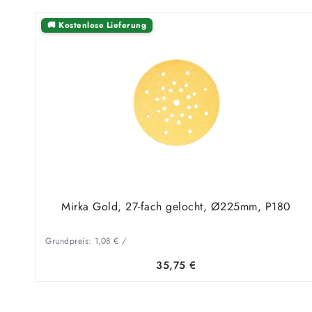
🚚 Kostenlose Lieferung
Mirka Gold, 27-fach gelocht, Ø225mm, P180
Grundpreis:
1,08
€
/
35,75
€