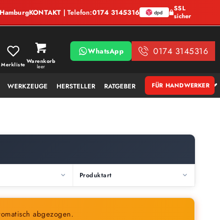
SSL
, Hamburg
KONTAKT
| Telefon:
0174 3145316
sicher
0174 3145316
WhatsApp
Warenkorb
Merkliste
leer
FÜR HANDWERKER
WERKZEUGE
HERSTELLER
RATGEBER
Produktart
tomatisch abgezogen.