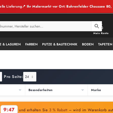
elle Lieferung
📍 Ihr Malermarkt vor Ort: Bahrenfelder Chaussee 80
Mein Konto
E & LASUREN
FARBEN
PUTZE & BAUTECHNIK
BODEN
TAPETEN
Pro Seite:
Besonderheiten
Marke
9:45
n
und erhalten Sie
3 % Rabatt
– wird im Warenkorb au