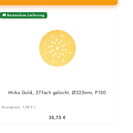
🚚 Kostenlose Lieferung
Mirka Gold, 27-fach gelocht, Ø225mm, P150
Grundpreis:
1,08
€
/
35,75
€