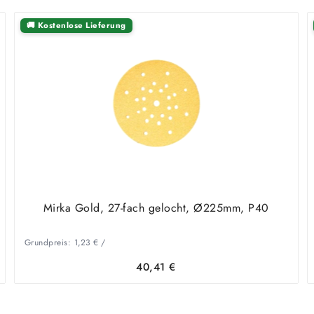
🚚 Kostenlose Lieferung
Mirka Gold, 27-fach gelocht, Ø225mm, P40
Grundpreis:
1,23
€
/
40,41
€