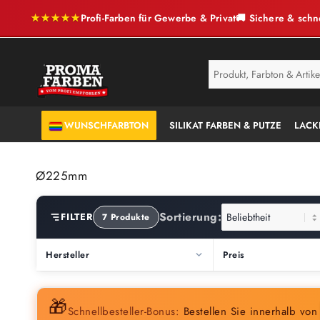
★★★★★
Profi-Farben für Gewerbe & Privat
🚚 Sichere & schn
SERVICE
ANTI-SCHIMMEL
WUNSCHFARBTON
SILIKAT FARBEN & PUTZE
LACK
Ø225mm
Sortierung:
FILTER
7 Produkte
Hersteller
Preis
🎁
Schnellbesteller-Bonus:
Bestellen Sie innerhalb vo