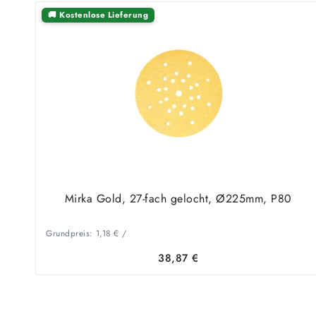
🚚 Kostenlose Lieferung
Mirka Gold, 27-fach gelocht, Ø225mm, P80
Grundpreis:
1,18
€
/
38,87
€