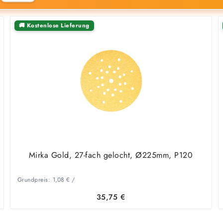
🚚 Kostenlose Lieferung
Mirka Gold, 27-fach gelocht, Ø225mm, P120
Grundpreis:
1,08
€
/
35,75
€