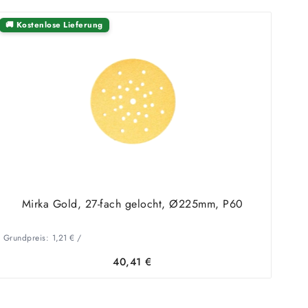
🚚 Kostenlose Lieferung
Mirka Gold, 27-fach gelocht, Ø225mm, P60
Grundpreis:
1,21
€
/
40,41
€