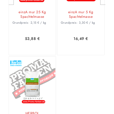
einzA mur 25 Kg
einzA mur 5 Kg
Spachtelmasse
Spachtelmasse
Grundpreis:
2,15
€
/
kg
Grundpreis:
3,30
€
/
kg
53,88
€
16,49
€
In den
Zeige
In den
Zeige
Warenkorb
Details
Warenkorb
Details
HERBOL