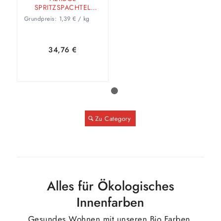
SPRITZSPACHTEL
AIRLESS 25 KG
Grundpreis:
1,39
€
/
kg
34,76
€
1
2
In den
Zeige
Zu Category
Warenkorb
Details
Alles für Ökologisches
Innenfarben
Gesundes Wohnen mit unseren Bio Farben,