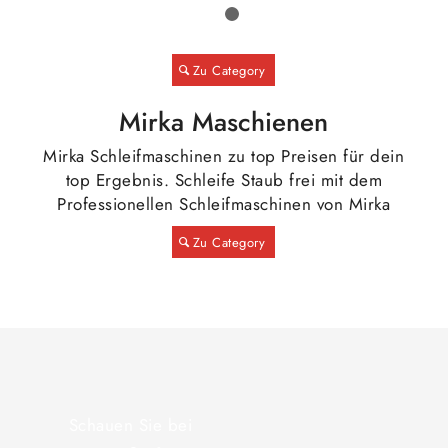
1
2
In den
Zeige
Zu Category
Warenkorb
Details
Mirka Maschienen
Mirka Schleifmaschinen zu top Preisen für dein
top Ergebnis. Schleife Staub frei mit dem
Professionellen Schleifmaschinen von Mirka
Zu Category
Schauen Sie bei