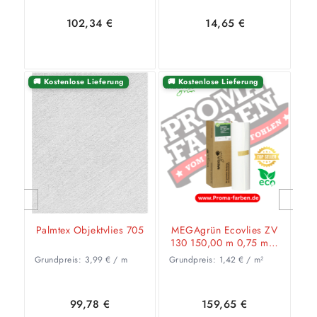
102,34
€
14,65
€
🚚 Kostenlose Lieferung
🚚 Kostenlose Lieferung
In den
Zeige
Ausführung
Warenkorb
Details
wählen
Weiter
Palmtex Objektvlies 705
MEGAgrün Ecovlies ZV
130 150,00 m 0,75 m =
112,50 qm
Grundpreis:
3,99
€
/
m
Grundpreis:
1,42
€
/
m²
99,78
€
159,65
€