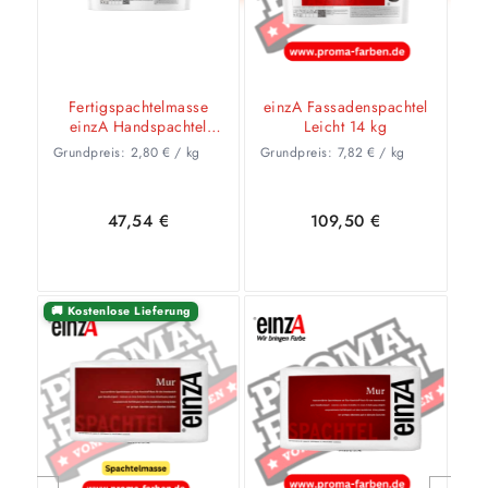
Fertigspachtelmasse
einzA Fassadenspachtel
einzA Handspachtel
Leicht 14 kg
Dolomit 17Kg
Grundpreis:
2,80
€
/
kg
Grundpreis:
7,82
€
/
kg
47,54
€
109,50
€
🚚 Kostenlose Lieferung
In den
Zeige
In den
Zeige
Warenkorb
Details
Warenkorb
Details
Weiter