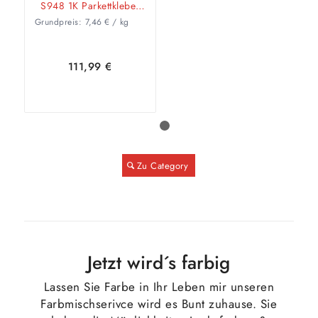
S948 1K Parkettkleber
(Ersatz für S940)
Grundpreis:
7,46
€
/
kg
111,99
€
1
2
In den
Zeige
Zu Category
Warenkorb
Details
Jetzt wird´s farbig
Lassen Sie Farbe in Ihr Leben mir unseren
Farbmischserivce wird es Bunt zuhause. Sie