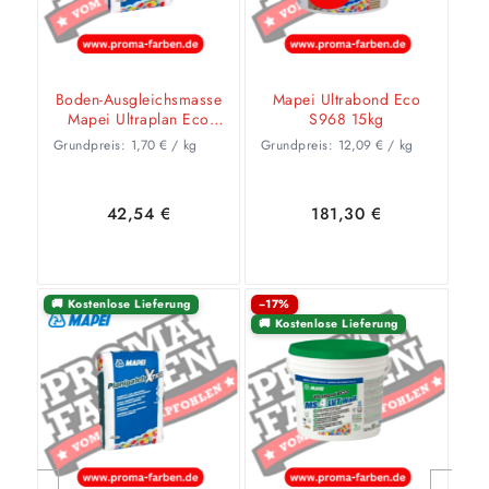
Boden-Ausgleichsmasse
Mapei Ultrabond Eco
Mapei Ultraplan Eco
S968 15kg
Xtra 25kg
Grundpreis:
1,70
€
/
kg
Grundpreis:
12,09
€
/
kg
42,54
€
181,30
€
🚚 Kostenlose Lieferung
−17%
🚚 Kostenlose Lieferung
In den
Zeige
In den
Zeige
Warenkorb
Details
Warenkorb
Details
Weiter