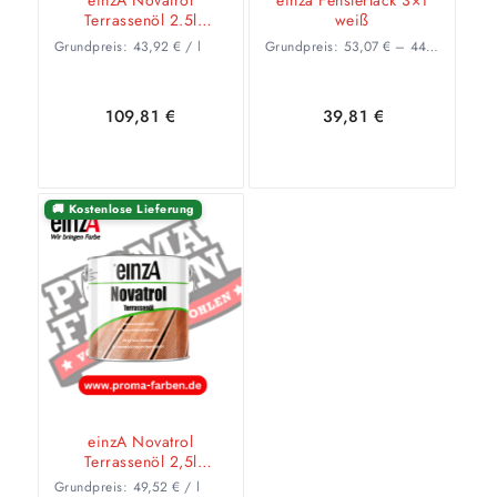
einzA Novatrol
einza Fensterlack 3×1
Terrassenöl 2.5l
weiß
(Farblos)
Grundpreis:
43,92
€
/
l
Grundpreis:
53,07
€
–
44,14
€
/
l
109,81
€
39,81
€
🚚 Kostenlose Lieferung
In den
Zeige
Ausführung
Warenkorb
Details
wählen
einzA Novatrol
Terrassenöl 2,5l
(Bangkiari)
Grundpreis:
49,52
€
/
l