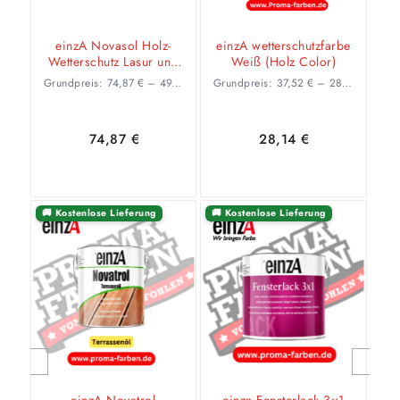
einzA Novasol Holz-
einzA wetterschutzfarbe
Wetterschutz Lasur und
Weiß (Holz Color)
Farbe für außen
Grundpreis:
74,87
€
–
49,04
€
/
l
Grundpreis:
37,52
€
–
28,74
€
/
l
Fertigtöne
(HOLZLASUR)
74,87
€
28,14
€
🚚 Kostenlose Lieferung
🚚 Kostenlose Lieferung
Ausführung
Ausführung
wählen
wählen
Weiter