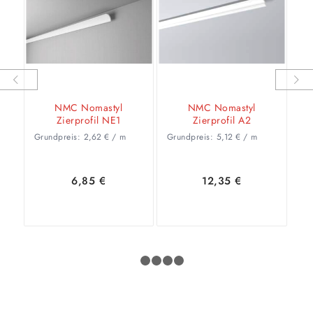
Weiter
NMC Nomastyl
NMC Nomastyl
Zierprofil NE1
Zierprofil A2
Grundpreis:
2,62
€
/
m
Grundpreis:
5,12
€
/
m
6,85
€
12,35
€
In den
Zeige
In den
Zeige
1
2
3
4
5
Warenkorb
Details
Warenkorb
Details