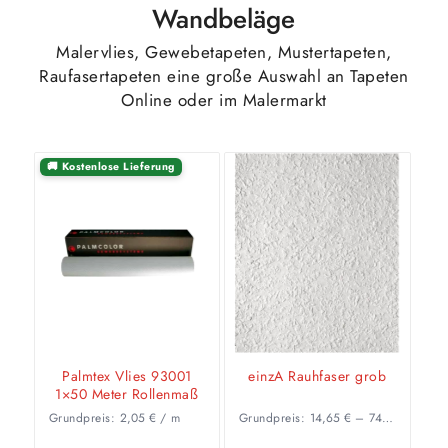
Wandbeläge
Malervlies, Gewebetapeten, Mustertapeten,
Raufasertapeten eine große Auswahl an Tapeten
Online oder im Malermarkt
🚚 Kostenlose Lieferung
Palmtex Vlies 93001
einzA Rauhfaser grob
1×50 Meter Rollenmaß
Grundpreis:
2,05
€
/
m
Grundpreis:
14,65
€
–
74,27
€
/
m²