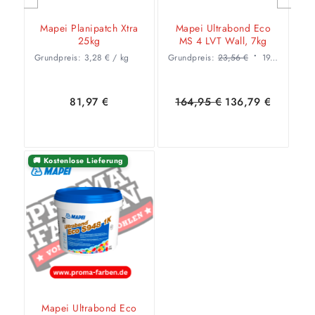
Mapei Planipatch Xtra
Mapei Ultrabond Eco
25kg
MS 4 LVT Wall, 7kg
Grundpreis:
3,28
€
/
kg
Grundpreis:
23,56
€
19,54
€
/
kg
Ursprüng
Aktu
81,97
€
164,95
€
136,79
€
Preis
Prei
war:
ist:
164,95 
136,
🚚 Kostenlose Lieferung
In den
Zeige
In den
Zeige
Warenkorb
Details
Warenkorb
Details
Mapei Ultrabond Eco