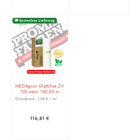
🚚 Kostenlose Lieferung
In den
Zeige
In den
Zeige
Warenkorb
Details
Warenkorb
Details
MEGAgrün Glattvlies ZV
130 natur 150,00 m
0,75 m = 112,50 qm
Grundpreis:
1,04
€
/
m²
116,81
€