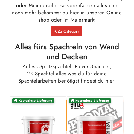
oder Mineralische Fassadenfarben alles und
noch mehr bekommst du hier in unseren Online
shop oder im Malermarkt
Zu Category
Alles fürs Spachteln von Wand
und Decken
Airless Spritzspachtel, Pulver Spachtel,
2K Spachtel alles was du für deine
Spachtelarbeiten benötigst findest du hier.
🚚 Kostenlose Lieferung
🚚 Kostenlose Lieferung
🎁
Schnellbesteller-Bonus:
Bestellen Sie innerhalb
9:43
von
und erhalten Sie
3 % Rabatt
–
wird im Warenkorb automatisch abgezogen.