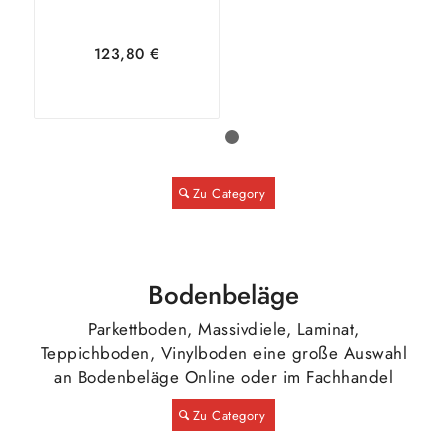
123,80
€
1
2
In den
Zeige
Zu Category
Warenkorb
Details
Bodenbeläge
Parkettboden, Massivdiele, Laminat,
Teppichboden, Vinylboden eine große Auswahl
an Bodenbeläge Online oder im Fachhandel
Zu Category