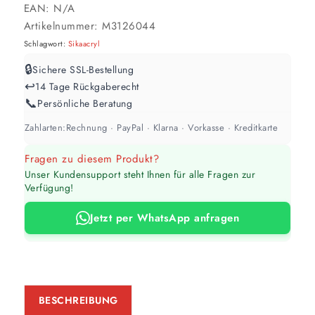
EAN:
N/A
Werte sind Richtwerte und können je nach Untergrund und Werkzeug
abweichen. Für 10 % Reserve wird automatisch aufgerundet.
Artikelnummer:
M3126044
Schlagwort:
Sikaacryl
🔒
Sichere SSL-Bestellung
↩️
14 Tage Rückgaberecht
📞
Persönliche Beratung
Zahlarten:
Rechnung · PayPal · Klarna · Vorkasse · Kreditkarte
Fragen zu diesem Produkt?
Unser Kundensupport steht Ihnen für alle Fragen zur
Verfügung!
Jetzt per WhatsApp anfragen
BESCHREIBUNG