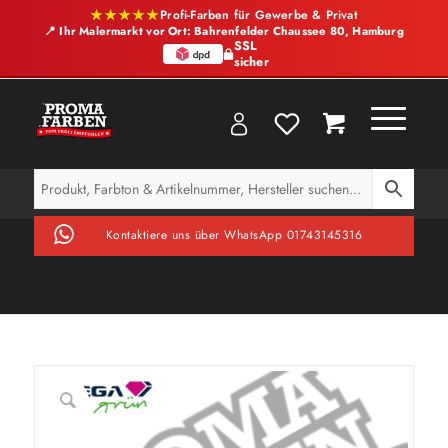
★★★★★
Profi-Farben für Gewerbe & Privat
📍 Ihr Malermarkt vor Ort: Bahrenfelder Chaussee 80, Hamburg
SSL
sicher
Kontaktiere uns über WhatsApp 01743145316