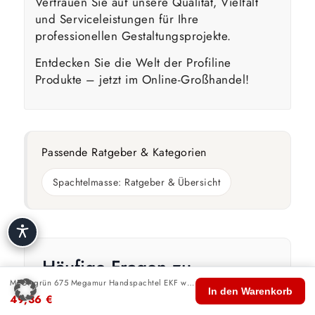
Vertrauen Sie auf unsere Qualität, Vielfalt
und Serviceleistungen für Ihre
professionellen Gestaltungsprojekte.
Entdecken Sie die Welt der Profiline
Produkte – jetzt im Online-Großhandel!
Passende Ratgeber & Kategorien
Spachtelmasse: Ratgeber & Übersicht
Häufige Fragen zu
MEGAgrün 675 Megamur
MEGAgrün 675 Megamur Handspachtel EKF weiß 14,00 kg
🏠
🛍️
🔍
🛒
👤
In den Warenkorb
49,36
€
Start
Shop
Suche
Warenkorb
Konto
Handspachtel EKF weiß