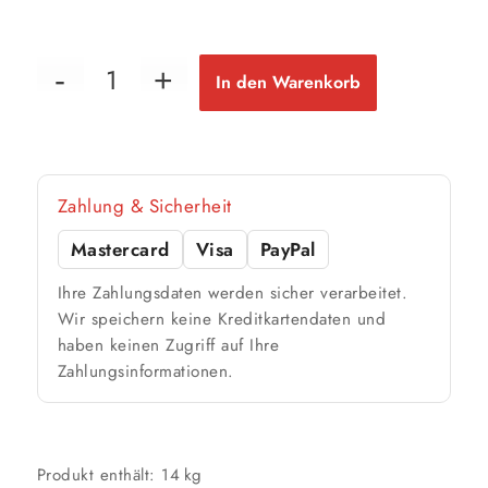
14 kg
100 m²
bis ca.
1 Anstrich
50 m²
bis ca.
In den Warenkorb
2 Anstriche
📏 Ihre Fläche
Zahlung & Sicherheit
m²
Mastercard
Visa
PayPal
🎨 Jetziger Zustand
Ihre Zahlungsdaten werden sicher verarbeitet.
Farbig / dunkel
Wir speichern keine Kreditkartendaten und
haben keinen Zugriff auf Ihre
2 Anstriche empfohlen
Zahlungsinformationen.
Weiß / hell
1 Anstrich reicht meist
Produkt enthält: 14
kg