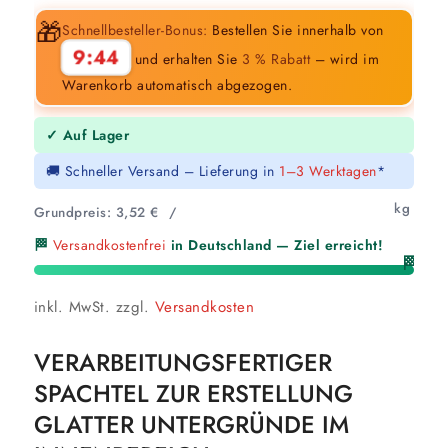
🎁
Schnellbesteller-Bonus:
Bestellen Sie innerhalb von
9:43
und erhalten Sie
3 % Rabatt
– wird im
Warenkorb automatisch abgezogen.
✓ Auf Lager
🚚 Schneller Versand – Lieferung in
1–3 Werktagen
*
kg
Grundpreis:
3,52
€
/
🏁
Versandkostenfrei
in Deutschland — Ziel erreicht!
🏁
inkl. MwSt.
zzgl.
Versandkosten
VERARBEITUNGSFERTIGER
SPACHTEL ZUR ERSTELLUNG
GLATTER UNTERGRÜNDE IM