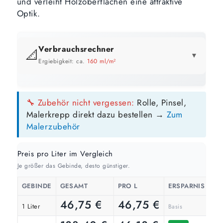
und verleiht Holzoberflächen eine attraktive
Optik.
Verbrauchsrechner
📐
▼
Ergiebigkeit: ca.
160 ml/m²
GEBINDE-REICHWEITE IM ÜBERBLICK
🔧 Zubehör nicht vergessen:
Rolle, Pinsel,
10 Liter
5 Liter
3 Liter
Malerkrepp direkt dazu bestellen →
Zum
63 m²
31 m²
19 m²
bis ca.
bis ca.
bis ca.
Malerzubehör
1 Anstrich
1 Anstrich
1 Anstrich
31 m²
16 m²
9 m²
bis ca.
bis ca.
bis ca.
2 Anstriche
2 Anstriche
2 Anstriche
Preis pro Liter im Vergleich
Je größer das Gebinde, desto günstiger.
1 Liter
6 m²
bis ca.
GEBINDE
GESAMT
PRO L
ERSPARNIS
1 Anstrich
46,75
€
46,75
€
3 m²
bis ca.
1 Liter
Basis
2 Anstriche