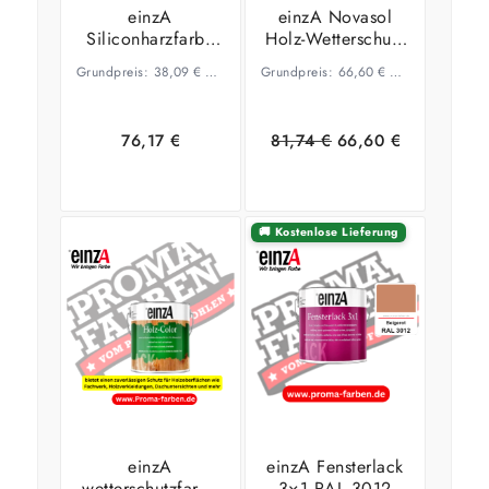
einzA
einzA Novasol
Siliconharzfarbe
Holz-Wetterschutz
F1 RAL 6015
Lasur und Farbe
Grundpreis:
38,09
€
–
16,90
€
Grundpreis:
/
l
66,60
€
–
49,16
€
/
l
Schwarzoliv
für außen
Wunschfarbton
(HOLZLASUR)
76,17
€
81,74
€
66,60
€
🚚 Kostenlose Lieferung
Ausführung
Ausführung
wählen
wählen
einzA
einzA Fensterlack
wetterschutzfarbe
3×1 RAL 3012