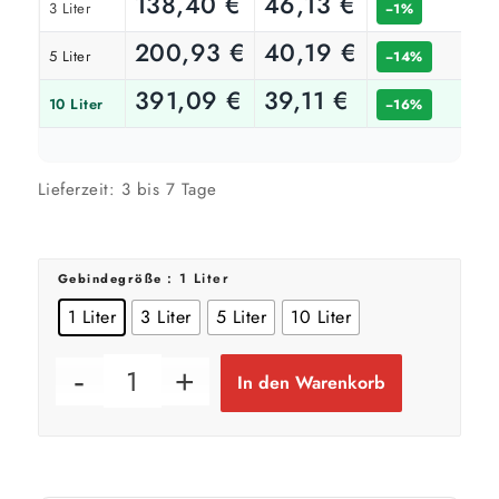
138,40
€
46,13
€
3 Liter
−1%
📏 Ihre Fläche
200,93
€
40,19
€
5 Liter
−14%
m²
391,09
€
39,11
€
10 Liter
−16%
🎨 Jetziger Zustand
Lieferzeit:
3 bis 7 Tage
Farbig / dunkel
2 Anstriche empfohlen
: 1 Liter
Gebindegröße
Weiß / hell
1 Liter
3 Liter
5 Liter
10 Liter
1 Anstrich reicht meist
In den Warenkorb
Werte sind Richtwerte und können je nach Untergrund und Werkzeug
abweichen. Für 10 % Reserve wird automatisch aufgerundet.