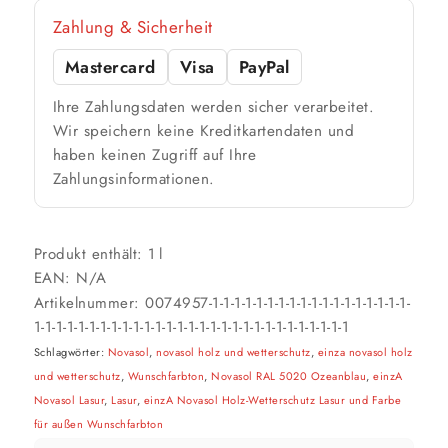
Zahlung & Sicherheit
Mastercard
Visa
PayPal
Ihre Zahlungsdaten werden sicher verarbeitet.
Wir speichern keine Kreditkartendaten und
haben keinen Zugriff auf Ihre
Zahlungsinformationen.
Produkt enthält: 1
l
EAN:
N/A
Artikelnummer:
0074957-1-1-1-1-1-1-1-1-1-1-1-1-1-1-1-1-1-1-
1-1-1-1-1-1-1-1-1-1-1-1-1-1-1-1-1-1-1-1-1-1-1-1-1-1-1-1-1
Schlagwörter:
Novasol
,
novasol holz und wetterschutz
,
einza novasol holz
und wetterschutz
,
Wunschfarbton
,
Novasol RAL 5020 Ozeanblau
,
einzA
Novasol Lasur
,
Lasur
,
einzA Novasol Holz-Wetterschutz Lasur und Farbe
für außen Wunschfarbton