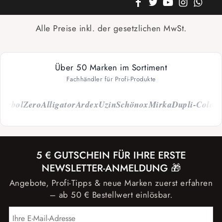
Alle Preise inkl. der gesetzlichen MwSt.
Über 50 Marken im Sortiment
Fachhändler für Profi-Produkte
ol
Zero
Alligator
Ardex
Uzin
Schönox
Mirka
Dupli-Color
Capa
5 € GUTSCHEIN FÜR IHRE ERSTE
NEWSLETTER-ANMELDUNG 🎁
Angebote, Profi-Tipps & neue Marken zuerst erfahren
– ab 50 € Bestellwert einlösbar.