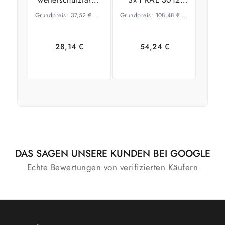
Weiß (Holz Color)
Beigerot
Grundpreis:
37,52
€
–
28,74
€
Grundpreis:
/
l
108,48
€
–
54,82
€
/
l
28,14
€
54,24
€
Ausführung
Ausführung
wählen
wählen
DAS SAGEN UNSERE KUNDEN BEI GOOGLE
Echte Bewertungen von verifizierten Käufern