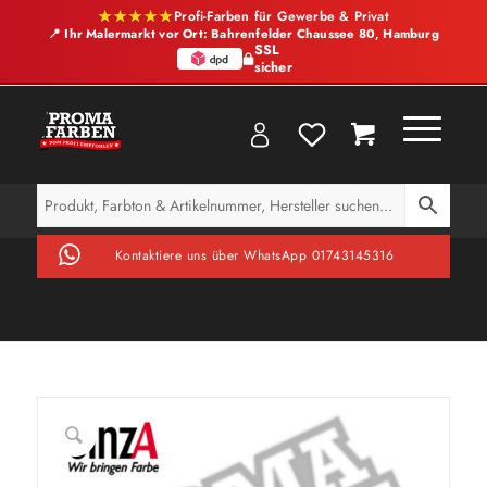
★★★★★
Profi-Farben für Gewerbe & Privat
📍 Ihr Malermarkt vor Ort: Bahrenfelder Chaussee 80, Hamburg
SSL
sicher
Kontaktiere uns über WhatsApp 01743145316