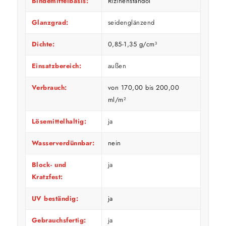
Bindemittelbasis:
Rizinenstandöl
Glanzgrad:
seidenglänzend
Dichte:
0,85-1,35 g/cm³
Einsatzbereich:
außen
Verbrauch:
von 170,00 bis 200,00
ml/m²
Lösemittelhaltig:
ja
Wasserverdünnbar:
nein
Block- und
ja
Kratzfest:
UV beständig:
ja
Gebrauchsfertig:
ja