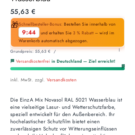
55,63
€
🎁
Schnellbesteller-Bonus:
Bestellen Sie innerhalb von
9:43
und erhalten Sie
3 % Rabatt
– wird im
Warenkorb automatisch abgezogen.
l
Grundpreis:
55,63
€
/
🏁
Versandkostenfrei
in Deutschland — Ziel erreicht!
🏁
inkl. MwSt.
zzgl.
Versandkosten
Die EinzA Mix Novasol RAL 5021 Wasserblau ist
eine vielseitige Lasur- und Wetterschutzfarbe,
speziell entwickelt für den Außenbereich. Ihr
hochelastischer Schutzfilm bietet einen
zuverlässigen Schutz vor Witterungseinflüssen