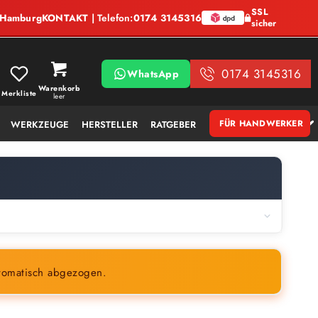
SSL
, Hamburg
KONTAKT
| Telefon:
0174 3145316
sicher
0174 3145316
WhatsApp
Warenkorb
Merkliste
leer
FÜR HANDWERKER
WERKZEUGE
HERSTELLER
RATGEBER
tomatisch abgezogen.