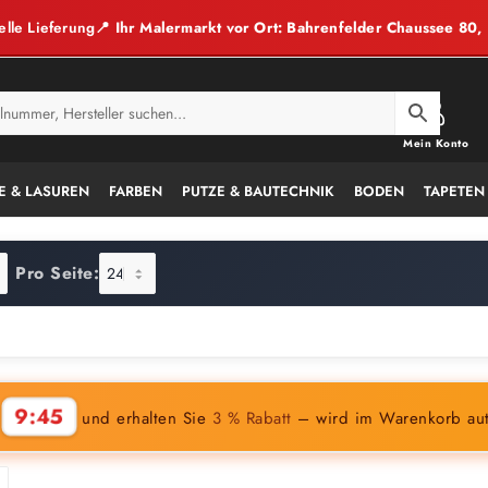
elle Lieferung
📍 Ihr Malermarkt vor Ort: Bahrenfelder Chaussee 80
Mein Konto
E & LASUREN
FARBEN
PUTZE & BAUTECHNIK
BODEN
TAPETEN
Pro Seite:
9:44
n
und erhalten Sie
3 % Rabatt
– wird im Warenkorb au