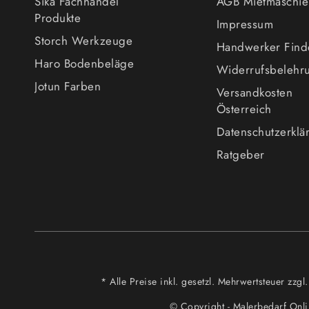
Sika Fachhandel
AGB Mietmaschi
Produkte
Impressum
Storch Werkzeuge
Handwerker Find
Haro Bodenbeläge
Widerrufsbelehr
Jotun Farben
Versandkosten
Österreich
Datenschutzerklä
Ratgeber
* Alle Preise inkl. gesetzl. Mehrwertsteuer z
© Copyright - Malerbedarf Onl