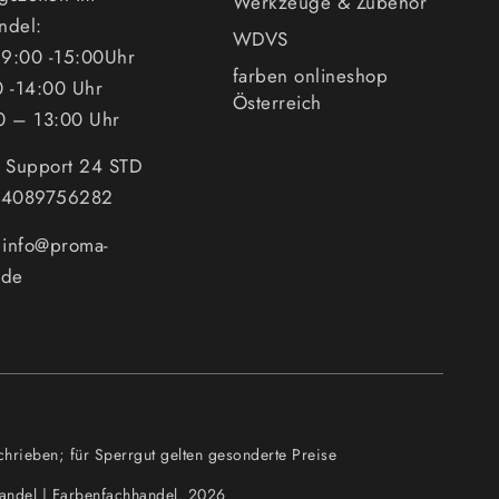
Werkzeuge & Zubehör
ndel:
WDVS
9:00 -15:00Uhr
farben onlineshop
0 -14:00 Uhr
Österreich
0 – 13:00 Uhr
n Support 24 STD
494089756282
: info@proma-
.de
hrieben; für Sperrgut gelten gesonderte Preise
andel | Farbenfachhandel. 2026