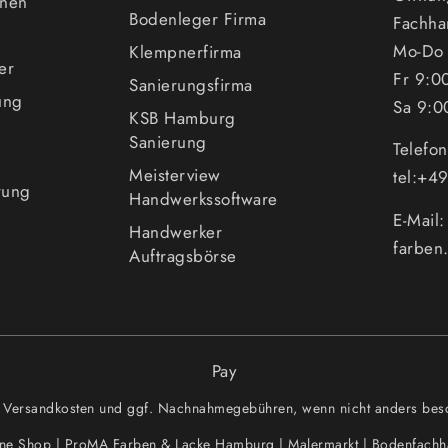
enen
Bodenleger Firma
Fachha
Mo-Do 
Klempnerfirma
er
Fr 9:0
Sanierungsfirma
ung
Sa 9:0
KSB Hamburg
Sanierung
Telefo
Meisterview
tel:+
rung
Handwerkssoftware
E-Mail
Handwerker
farben
Auftragsbörse
Pay
zgl. Versandkosten und ggf. Nachnahmegebühren, wenn nicht anders besc
ine Shop | ProMA Farben & Lacke Hamburg | Malermarkt | Bodenfachh