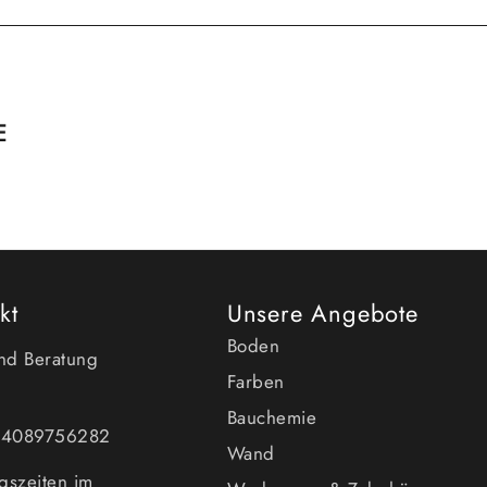
E
kt
Unsere Angebote
Boden
und Beratung
Farben
Bauchemie
494089756282
Wand
gszeiten im