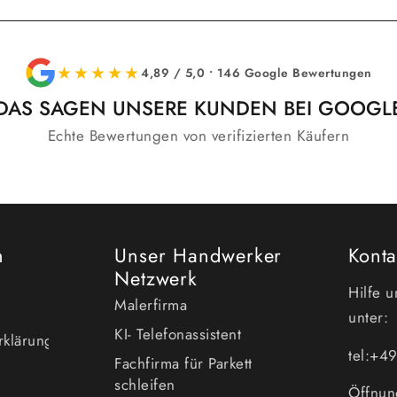
★★★★★
4,89 / 5,0 • 146 Google Bewertungen
DAS SAGEN UNSERE KUNDEN BEI GOOGL
Echte Bewertungen von verifizierten Käufern
n
Unser Handwerker
Konta
Netzwerk
Hilfe 
Malerfirma
unter:
KI- Telefonassistent
erklärung
tel:+
Fachfirma für Parkett
schleifen
Öffnun