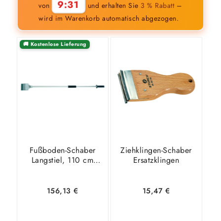
9:30
von
und erhalten Sie
3 % Rabatt
–
wird im Warenkorb automatisch abgezogen.
🚚 Kostenlose Lieferung
Fußboden-Schaber
Ziehklingen-Schaber
Langstiel, 110 cm
Ersatzklingen
lang
156,13
€
15,47
€