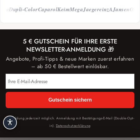
ka
Dupli-Color
Caparol
Keim
Mega
Jaeger
einzA
Jansen
Osmo
5 € GUTSCHEIN FÜR IHRE ERSTE
NEWSLETTER-ANMELDUNG 🎁
Angebote, Profi-Tipps & neue Marken zuerst erfahren
– ab 50 € Bestellwert einlösbar.
Gutschein sichern
Abmeldung jederzeit möglich. Anmeldung mit Bestätigungs-E-Mail (Double-Opt-
in).
Datenschutzerklärung