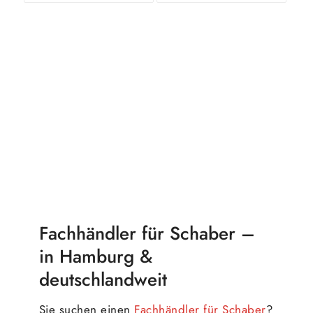
In den
Zeige
In den
Zeige
Warenkorb
Details
Warenkorb
Details
Fachhändler für Schaber –
in Hamburg &
deutschlandweit
Sie suchen einen
Fachhändler für Schaber
?