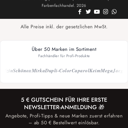
Farbenfachhandel. 2026
Alle Preise inkl. der gesetzlichen MwSt.
Über 50 Marken im Sortiment
Fachhändler für Profi-Produkte
zin
Schönox
Mirka
Dupli-Color
Caparol
Keim
Mega
Jaeger
ein
5 € GUTSCHEIN FÜR IHRE ERSTE
NEWSLETTER-ANMELDUNG 🎁
Angebote, Profi-Tipps & neue Marken zuerst erfahren
– ab 50 € Bestellwert einlösbar.