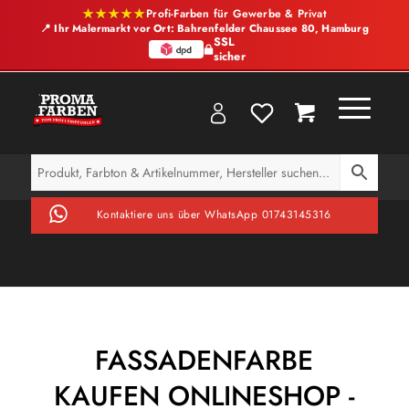
★★★★★
Profi-Farben für Gewerbe & Privat
📍 Ihr Malermarkt vor Ort: Bahrenfelder Chaussee 80, Hamburg
SSL
sicher
Kontaktiere uns über WhatsApp 01743145316
FASSADENFARBE
KAUFEN ONLINESHOP -