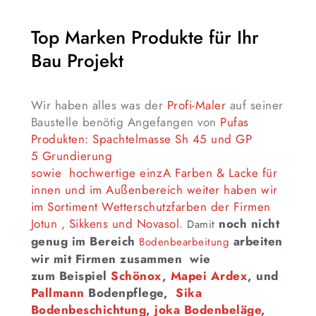
Top Marken Produkte für Ihr
Bau Projekt
Wir haben alles was der
Profi-Maler
auf seiner
Baustelle benötig Angefangen von
Pufas
Produkten:
Spachtelmasse Sh 45
und GP
5
Grundierung
sowie
hochwertige
einzA Farben & Lacke
für
innen und im Außenbereich weiter haben wir
im Sortiment Wetterschutzfarben der Firmen
Jotun
,
Sikkens
und
Novasol.
noch nicht
Damit
genug im Bereich
arbeiten
Bodenbearbeitung
wir mit Firmen zusammen wie
zum Beispiel
Schönox
,
Mapei
Ardex
, und
Pallmann
Bodenpflege,
Sika
Bodenbeschichtung
,
joka Bodenbeläge
,