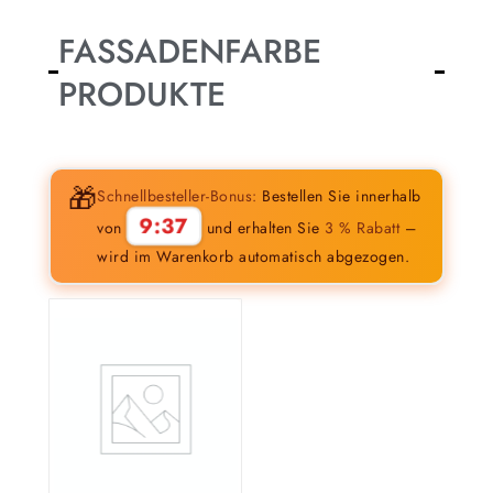
FASSADENFARBE
PRODUKTE
🎁
Schnellbesteller-Bonus:
Bestellen Sie innerhalb
9:36
von
und erhalten Sie
3 % Rabatt
–
wird im Warenkorb automatisch abgezogen.