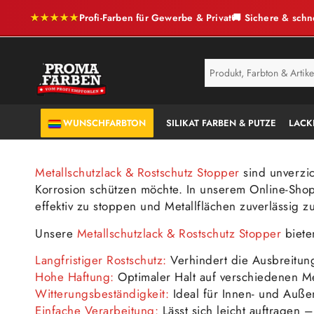
★★★★★
Profi-Farben für Gewerbe & Privat
🚚 Sichere & schn
SERVICE
ANTI-SCHIMMEL
WUNSCHFARBTON
SILIKAT FARBEN & PUTZE
LACK
Metallschutzlack & Rostschutz Stopper
sind unverzic
Korrosion schützen möchte. In unserem Online-Sho
effektiv zu stoppen und Metallflächen zuverlässig 
Unsere
Metallschutzlack & Rostschutz Stopper
bieten
Langfristiger Rostschutz:
Verhindert die Ausbreitung
Hohe Haftung:
Optimaler Halt auf verschiedenen Me
Witterungsbeständigkeit:
Ideal für Innen- und Auße
Einfache Verarbeitung:
Lässt sich leicht auftragen –