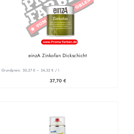
einzA Zinkofan Dickschicht
Grundpreis:
50,27
€
–
34,32
€
/
l
37,70
€