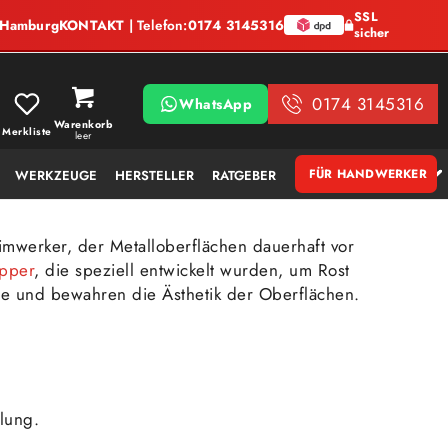
SSL
, Hamburg
KONTAKT
| Telefon:
0174 3145316
sicher
0174 3145316
WhatsApp
Warenkorb
Merkliste
leer
FÜR HANDWERKER
WERKZEUGE
HERSTELLER
RATGEBER
mwerker, der Metalloberflächen dauerhaft vor
opper
, die speziell entwickelt wurden, um Rost
kte und bewahren die Ästhetik der Oberflächen.
lung.