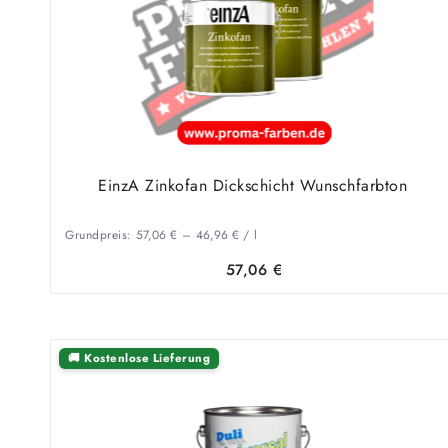
EinzA Zinkofan Dickschicht Wunschfarbton
Grundpreis:
57,06
€
–
46,96
€
/
l
57,06
€
🚚 Kostenlose Lieferung