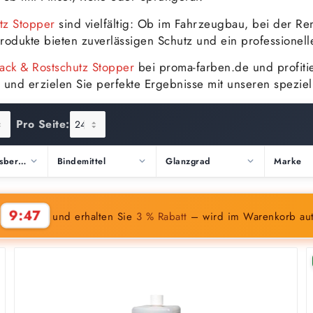
tz Stopper
sind vielfältig: Ob im Fahrzeugbau, bei der R
rodukte bieten zuverlässigen Schutz und ein professionelle
lack & Rostschutz Stopper
bei proma-farben.de und profitier
ig und erzielen Sie perfekte Ergebnisse mit unseren spezie
Pro Seite:
Anwendungsbereich
Bindemittel
Glanzgrad
Marke
9:45
n
und erhalten Sie
3 % Rabatt
– wird im Warenkorb au