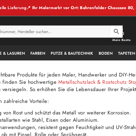
elle Lieferung
📍 Ihr Malermarkt vor Ort: Bahrenfelder Chaussee 80
Mein Konto
E & LASUREN
FARBEN
PUTZE & BAUTECHNIK
BODEN
TAPETEN
htbare Produkte für jeden Maler, Handwerker und DIY-Hei
p finden Sie hochwertige
Metallschutzlack & Rostschutz St
zu versiegeln. So erhöhen Sie die Lebensdauer Ihrer Proje
 zahlreiche Vorteile:
 von Rost und schützt das Metall vor weiterer Korrosion.
tallarten wie Stahl, Eisen oder Aluminium.
nanwendungen, resistent gegen Feuchtigkeit und UV-Strah
 ob mit Pinsel, Rolle oder Sprühgerät.