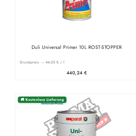
Duli Universal Primer 10L ROST-STOPPER
Grundpreis: –
44,03
€
/
l
440,24
€
🚚 Kostenlose Lieferung