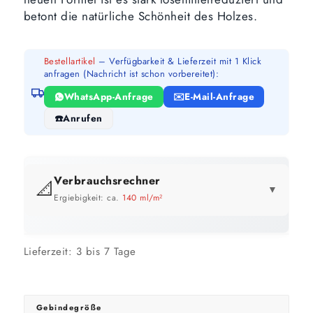
betont die natürliche Schönheit des Holzes.
Bestellartikel
– Verfügbarkeit & Lieferzeit mit 1 Klick
anfragen (Nachricht ist schon vorbereitet):
WhatsApp-Anfrage
E-Mail-Anfrage
Anrufen
Verbrauchsrechner
📐
▼
Ergiebigkeit: ca.
140 ml/m²
GEBINDE-REICHWEITE IM ÜBERBLICK
Preis pro Liter im Vergleich
Lieferzeit:
3 bis 7 Tage
Je größer das Gebinde, desto günstiger.
20 Liter
5 Liter
1 Liter
143 m²
36 m²
7 m²
bis ca.
bis ca.
bis ca.
GEBINDE
GESAMT
PRO L
ERSPARNIS
1 Anstrich
1 Anstrich
1 Anstrich
71 m²
18 m²
4 m²
Gebindegröße
bis ca.
bis ca.
bis ca.