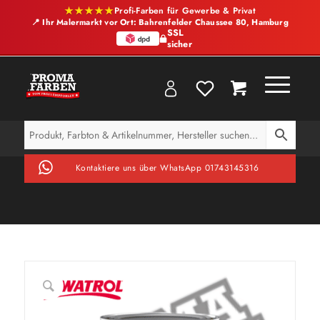
★★★★★
Profi-Farben für Gewerbe & Privat
📍 Ihr Malermarkt vor Ort: Bahrenfelder Chaussee 80, Hamburg
SSL
sicher
Kontaktiere uns über WhatsApp 01743145316