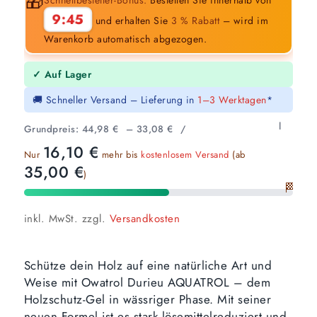
🎁
9:44
und erhalten Sie
3 % Rabatt
– wird im
Warenkorb automatisch abgezogen.
✓ Auf Lager
🚚 Schneller Versand – Lieferung in
1–3 Werktagen
*
l
Grundpreis:
44,98
€
–
33,08
€
/
16,10
€
Nur
mehr bis
kostenlosem Versand
(ab
35,00
€
)
🏁
inkl. MwSt.
zzgl.
Versandkosten
Schütze dein Holz auf eine natürliche Art und
Weise mit Owatrol Durieu AQUATROL – dem
Holzschutz-Gel in wässriger Phase. Mit seiner
neuen Formel ist es stark lösemittelreduziert und