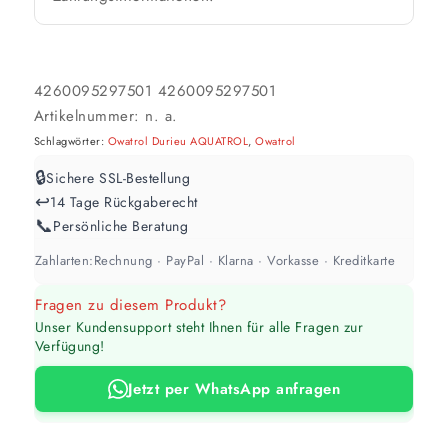
Werte sind Richtwerte und können je nach Untergrund und Werkzeug
abweichen. Für 10 % Reserve wird automatisch aufgerundet.
4260095297501
4260095297501
Artikelnummer:
n. a.
Schlagwörter:
Owatrol Durieu AQUATROL
,
Owatrol
🔒
Sichere SSL-Bestellung
↩️
14 Tage Rückgaberecht
📞
Persönliche Beratung
Zahlarten:
Rechnung · PayPal · Klarna · Vorkasse · Kreditkarte
Fragen zu diesem Produkt?
Unser Kundensupport steht Ihnen für alle Fragen zur
Verfügung!
Jetzt per WhatsApp anfragen