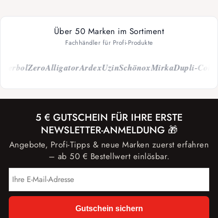
Über 50 Marken im Sortiment
Fachhändler für Profi-Produkte
rbol
Zero
Alligator
Ardex
Uzin
Schönox
Mirka
Dupli-Color
Ca
5 € GUTSCHEIN FÜR IHRE ERSTE
NEWSLETTER-ANMELDUNG 🎁
Angebote, Profi-Tipps & neue Marken zuerst erfahren
– ab 50 € Bestellwert einlösbar.
Gutschein sichern