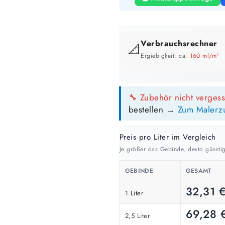
Verbrauchsrechner
📐
Ergiebigkeit: ca.
160 ml/m²
GEBINDE-REICHWEITE IM ÜBERB
🔧 Zubehör nicht verges
10 Liter
bestellen →
Zum Malerz
63 m²
bis ca.
1 Anstrich
31 m²
Preis pro Liter im Vergleich
bis ca.
2 Anstriche
Je größer das Gebinde, desto günstig
GEBINDE
GESAMT
📏 Ihre Fläche
32,31
1 Liter
69,28
2,5 Liter
🎨 Jetziger Zustand