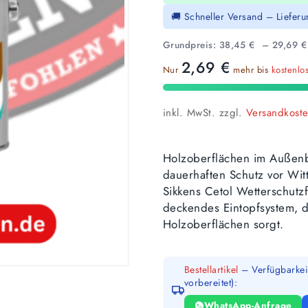
🚚 Schneller Versand – Liefer
Grundpreis:
38,45
€
–
29,69
€
2,69
€
Nur
mehr bis
kostenlo
inkl. MwSt.
zzgl.
Versandkost
Holzoberflächen im Außenb
dauerhaften Schutz vor Wi
Sikkens Cetol Wetterschutzf
deckendes Eintopfsystem, d
Holzoberflächen sorgt.
Bestellartikel
– Verfügbarkeit
vorbereitet):
WhatsApp-Anfrage