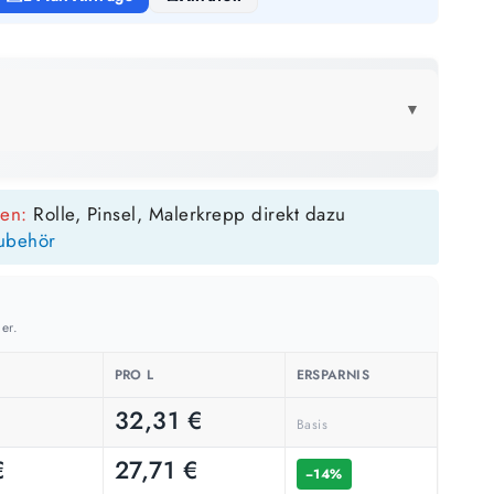
▼
LICK
sen:
Rolle, Pinsel, Malerkrepp direkt dazu
2,5 Liter
1 Liter
ubehör
16 m²
6 m²
bis ca.
bis ca.
1 Anstrich
1 Anstrich
8 m²
3 m²
bis ca.
bis ca.
2 Anstriche
2 Anstriche
er.
PRO L
ERSPARNIS
€
32,31
€
Basis
m²
€
27,71
€
−14%