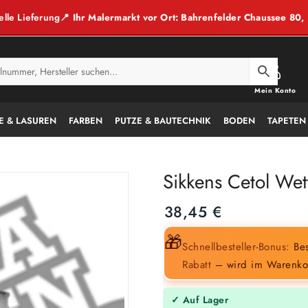
elle Lieferung
📍 Ihr Malermarkt vor Ort: Bahrenfelder Chaussee 80
Mein Konto
E & LASUREN
FARBEN
PUTZE & BAUTECHNIK
BODEN
TAPETEN
Sikkens Cetol Wet
38,45
€
🎁
Schnellbesteller-Bonus:
Bes
Rabatt
– wird im Warenko
✓ Auf Lager