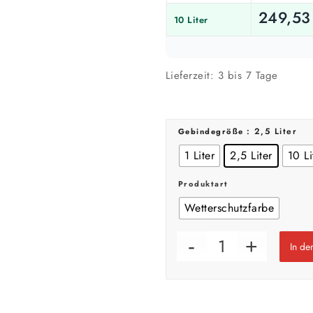
249,5
10 Liter
Farbig / dunkel
2 Anstriche empfohle
Lieferzeit:
3 bis 7 Tage
Werte sind Richtwerte und können je n
: 2,5 Liter
Gebindegröße
1 Liter
2,5 Liter
10 Li
Produktart
Wetterschutzfarbe
In d