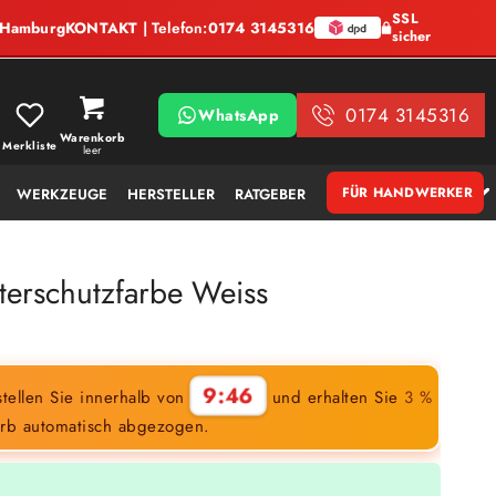
SSL
, Hamburg
KONTAKT
| Telefon:
0174 3145316
sicher
0174 3145316
WhatsApp
Warenkorb
Merkliste
leer
FÜR HANDWERKER
WERKZEUGE
HERSTELLER
RATGEBER
terschutzfarbe Weiss
9:45
tellen Sie innerhalb von
und erhalten Sie
3 %
rb automatisch abgezogen.