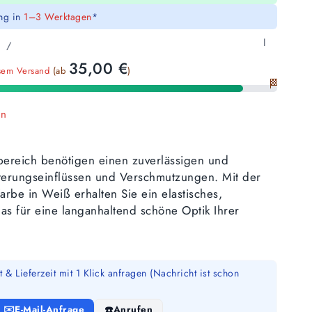
ung in
1–3 Werktagen
*
l
/
35,00
€
sem Versand
(ab
)
🏁
en
ereich benötigen einen zuverlässigen und
tterungseinflüssen und Verschmutzungen. Mit der
arbe in Weiß erhalten Sie ein elastisches,
as für eine langanhaltend schöne Optik Ihrer
 & Lieferzeit mit 1 Klick anfragen (Nachricht ist schon
E-Mail-Anfrage
Anrufen