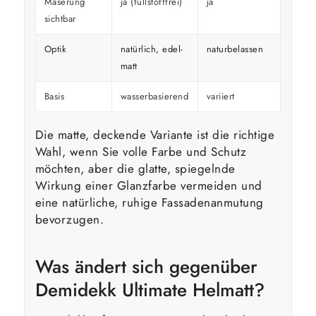
Maserung
ja (füllstofffrei)
ja
überd
sichtbar
Optik
natürlich, edel-
naturbelassen
kräfti
matt
Basis
wasserbasierend
variiert
variier
Die matte, deckende Variante ist die richtige
Wahl, wenn Sie volle Farbe und Schutz
möchten, aber die glatte, spiegelnde
Wirkung einer Glanzfarbe vermeiden und
eine natürliche, ruhige Fassadenanmutung
bevorzugen.
Was ändert sich gegenüber
Demidekk Ultimate Helmatt?