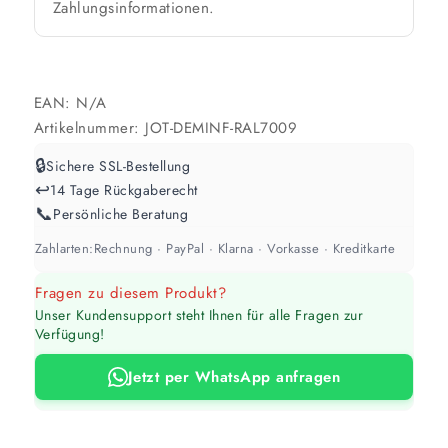
Zahlungsinformationen.
Werte sind Richtwerte und können je nach Untergrund und Werkzeug
abweichen. Für 10 % Reserve wird automatisch aufgerundet.
EAN:
N/A
Artikelnummer:
JOT-DEMINF-RAL7009
🔒
Sichere SSL-Bestellung
↩️
14 Tage Rückgaberecht
📞
Persönliche Beratung
Zahlarten:
Rechnung · PayPal · Klarna · Vorkasse · Kreditkarte
Fragen zu diesem Produkt?
Unser Kundensupport steht Ihnen für alle Fragen zur
Verfügung!
Jetzt per WhatsApp anfragen