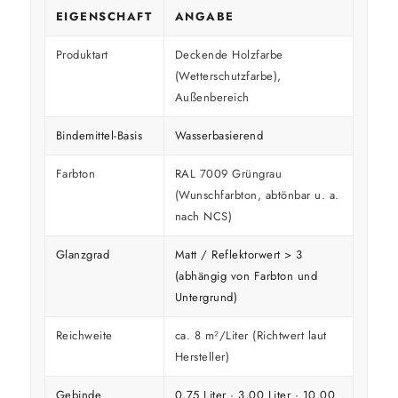
EIGENSCHAFT
ANGABE
Produktart
Deckende Holzfarbe
(Wetterschutzfarbe),
Außenbereich
Bindemittel-Basis
Wasserbasierend
Farbton
RAL 7009 Grüngrau
(Wunschfarbton, abtönbar u. a.
nach NCS)
Glanzgrad
Matt / Reflektorwert > 3
(abhängig von Farbton und
Untergrund)
Reichweite
ca. 8 m²/Liter (Richtwert laut
Hersteller)
Gebinde
0,75 Liter · 3,00 Liter · 10,00