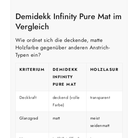
Demidekk Infinity Pure Mat im
Vergleich
Wie ordnet sich die deckende, matte
Holzfarbe gegenüber anderen Anstrich-
Typen ein?
KRITERIUM
DEMIDEKK
HOLZLASUR
GLÄ
INFINITY
HOL
PURE MAT
Deckkraft
deckend (volle
transparent
decke
Farbe)
Glanzgrad
matt
meist
glänz
seidenmatt