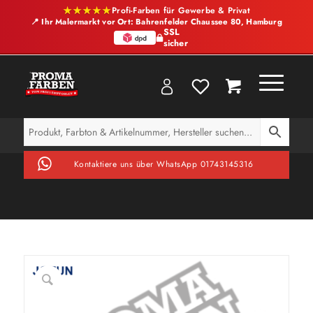
★★★★★
Profi-Farben für Gewerbe & Privat
📍 Ihr Malermarkt vor Ort: Bahrenfelder Chaussee 80, Hamburg
SSL
sicher
Kontaktiere uns über WhatsApp 01743145316