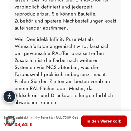
verbindlich definiert und jederzeit
reproduzierbar. Sie können Bauteile,
Zubehör und spätere Nachbestellungen exakt
aufeinander abstimmen.
Weil Demidekk Infinity Pure Mat als
Wunschfarbton angemischt wird, lässt sich
der gewünschte RAL-Ton präzise treffen.
Zusätzlich ist die Farbe nach weiteren
Systemen wie NCS abtönbar, was die
Farbauswahl praktisch unbegrenzt macht.
Prüfen Sie den Zielton am besten vorab an
einem RAL-Fächer oder Muster, da
Bildschirm- und Druckdarstellungen farblich
abweichen können.
Jotun Demidekk Infinity Pure Mat RAL 7009 Grüngrau
🏠
🛍️
🔍
🛒
👤
Wasserbasierte Technologie &
In den Warenkorb
Von
34,62
€
Start
Shop
Suche
Warenkorb
Konto