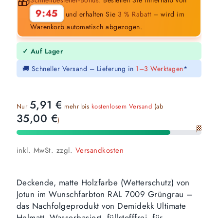
🎁
9:44
und erhalten Sie
3 % Rabatt
– wird im
Warenkorb automatisch abgezogen.
✓ Auf Lager
🚚 Schneller Versand – Lieferung in
1–3 Werktagen
*
5,91
€
Nur
mehr bis
kostenlosem Versand
(ab
35,00
€
)
🏁
inkl. MwSt.
zzgl.
Versandkosten
Deckende, matte Holzfarbe (Wetterschutz) von
Jotun im Wunschfarbton RAL 7009 Grüngrau –
das Nachfolgeprodukt von Demidekk Ultimate
Helmatt. Wasserbasiert, füllstofffrei, für