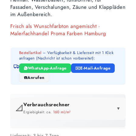
Fassaden, Verschalungen, Zäune und Klappläden
im Außenbereich.
Frisch als Wunschfarbton angemischt ·
Malerfachhandel Proma Farben Hamburg
Bestellartikel
– Verfügbarkeit & Lieferzeit mit 1 Klick
anfragen (Nachricht ist schon vorbereitet):
WhatsApp-Anfrage
E-Mail-Anfrage
Anrufen
Verbrauchsrechner
📐
▼
Ergiebigkeit: ca.
160 ml/m²
GEBINDE-REICHWEITE IM ÜBERBLICK
Preis pro Liter im Vergleich
Lieferzeit:
3 bis 7 Tage