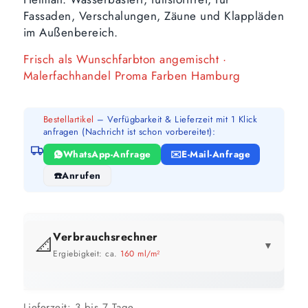
Fassaden, Verschalungen, Zäune und Klappläden
im Außenbereich.
Frisch als Wunschfarbton angemischt ·
Malerfachhandel Proma Farben Hamburg
Bestellartikel
– Verfügbarkeit & Lieferzeit mit 1 Klick
anfragen (Nachricht ist schon vorbereitet):
WhatsApp-Anfrage
E-Mail-Anfrage
Anrufen
Verbrauchsrechner
📐
▼
Ergiebigkeit: ca.
160 ml/m²
GEBINDE-REICHWEITE IM ÜBERBLICK
Preis pro Liter im Vergleich
Lieferzeit:
3 bis 7 Tage