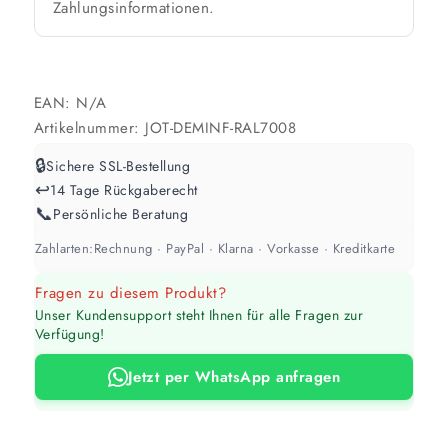
Zahlungsinformationen.
Werte sind Richtwerte und können je nach Untergrund und Werkzeug
abweichen. Für 10 % Reserve wird automatisch aufgerundet.
EAN:
N/A
Artikelnummer:
JOT-DEMINF-RAL7008
🔒
Sichere SSL-Bestellung
↩️
14 Tage Rückgaberecht
📞
Persönliche Beratung
Zahlarten:
Rechnung · PayPal · Klarna · Vorkasse · Kreditkarte
Fragen zu diesem Produkt?
Unser Kundensupport steht Ihnen für alle Fragen zur
Verfügung!
Jetzt per WhatsApp anfragen