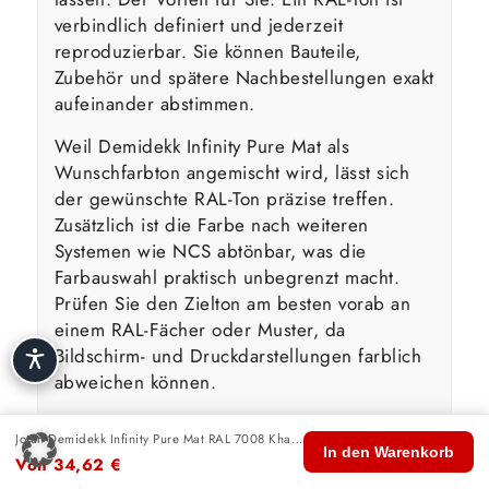
verbindlich definiert und jederzeit
reproduzierbar. Sie können Bauteile,
Zubehör und spätere Nachbestellungen exakt
aufeinander abstimmen.
Weil Demidekk Infinity Pure Mat als
Wunschfarbton angemischt wird, lässt sich
der gewünschte RAL-Ton präzise treffen.
Zusätzlich ist die Farbe nach weiteren
Systemen wie NCS abtönbar, was die
Farbauswahl praktisch unbegrenzt macht.
Prüfen Sie den Zielton am besten vorab an
einem RAL-Fächer oder Muster, da
Bildschirm- und Druckdarstellungen farblich
abweichen können.
Jotun Demidekk Infinity Pure Mat RAL 7008 Khakigrau
🏠
🛍️
🔍
🛒
👤
Wasserbasierte Technologie &
In den Warenkorb
Von
34,62
€
Start
Shop
Suche
Warenkorb
Konto