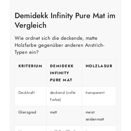
Demidekk Infinity Pure Mat im
Vergleich
Wie ordnet sich die deckende, matte
Holzfarbe gegenüber anderen Anstrich-
Typen ein?
KRITERIUM
DEMIDEKK
HOLZLASUR
GLÄ
INFINITY
HOL
PURE MAT
Deckkraft
deckend (volle
transparent
decke
Farbe)
Glanzgrad
matt
meist
glänz
seidenmatt