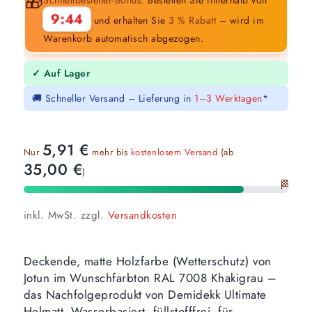
🎁
9:43
und erhalten Sie
3 % Rabatt
– wird im
Warenkorb automatisch abgezogen.
✓ Auf Lager
🚚 Schneller Versand – Lieferung in
1–3 Werktagen
*
5,91
€
Nur
mehr bis
kostenlosem Versand
(ab
35,00
€
)
🏁
inkl. MwSt.
zzgl.
Versandkosten
Deckende, matte Holzfarbe (Wetterschutz) von
Jotun im Wunschfarbton RAL 7008 Khakigrau –
das Nachfolgeprodukt von Demidekk Ultimate
Helmatt. Wasserbasiert, füllstofffrei, für