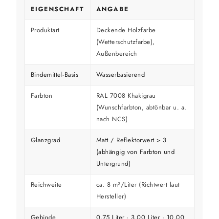
EIGENSCHAFT
ANGABE
Produktart
Deckende Holzfarbe
(Wetterschutzfarbe),
Außenbereich
Bindemittel-Basis
Wasserbasierend
Farbton
RAL 7008 Khakigrau
(Wunschfarbton, abtönbar u. a.
nach NCS)
Glanzgrad
Matt / Reflektorwert > 3
(abhängig von Farbton und
Untergrund)
Reichweite
ca. 8 m²/Liter (Richtwert laut
Hersteller)
Gebinde
0,75 Liter · 3,00 Liter · 10,00