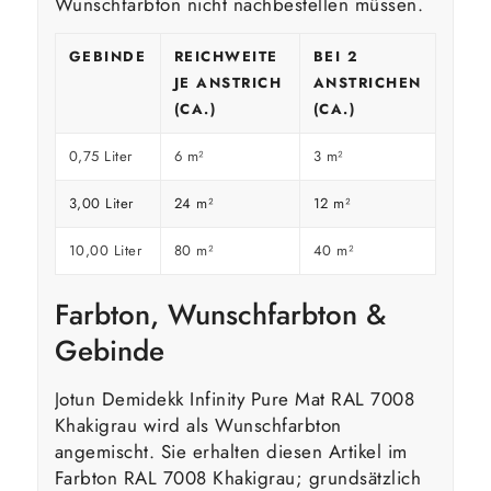
Wunschfarbton nicht nachbestellen müssen.
GEBINDE
REICHWEITE
BEI 2
JE ANSTRICH
ANSTRICHEN
(CA.)
(CA.)
0,75 Liter
6 m²
3 m²
3,00 Liter
24 m²
12 m²
10,00 Liter
80 m²
40 m²
Farbton, Wunschfarbton &
Gebinde
Jotun Demidekk Infinity Pure Mat RAL 7008
Khakigrau wird als Wunschfarbton
angemischt. Sie erhalten diesen Artikel im
Farbton RAL 7008 Khakigrau; grundsätzlich