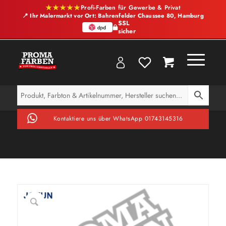
★★★★★
Profi-Farben für Gewerbe & Privat
📍 Ihr Malermarkt vor Ort: Bahrenfelder Chaussee 80, Hamburg
SSL
sicher
Kontaktiere uns über WhatsApp 01743145316