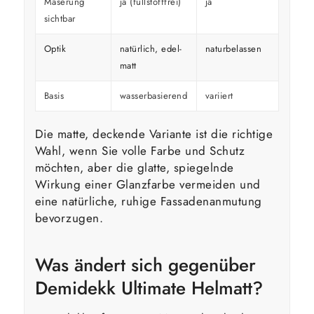
Maserung
ja (füllstofffrei)
ja
überd
sichtbar
Optik
natürlich, edel-
naturbelassen
kräfti
matt
Basis
wasserbasierend
variiert
variier
Die matte, deckende Variante ist die richtige
Wahl, wenn Sie volle Farbe und Schutz
möchten, aber die glatte, spiegelnde
Wirkung einer Glanzfarbe vermeiden und
eine natürliche, ruhige Fassadenanmutung
bevorzugen.
Was ändert sich gegenüber
Demidekk Ultimate Helmatt?