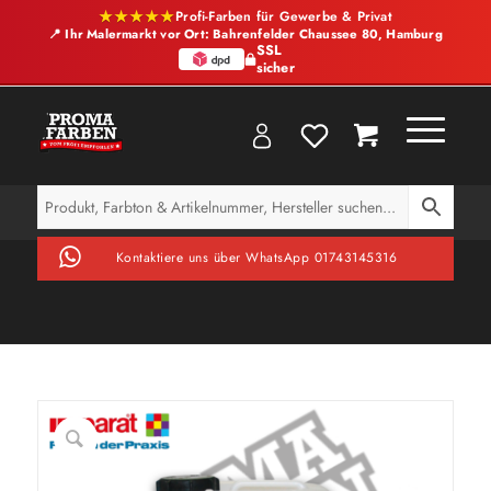
★★★★★
Profi-Farben für Gewerbe & Privat
📍 Ihr Malermarkt vor Ort: Bahrenfelder Chaussee 80, Hamburg
SSL
sicher
Kontaktiere uns über WhatsApp 01743145316