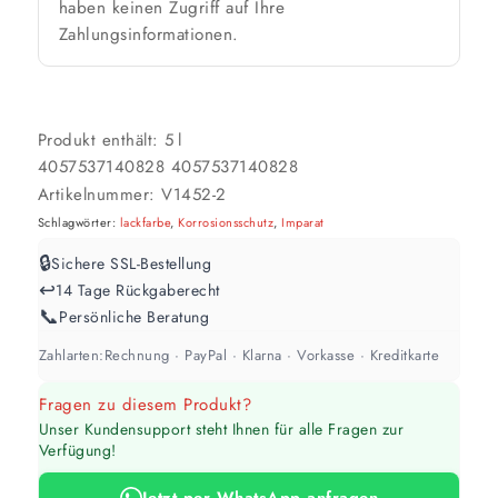
haben keinen Zugriff auf Ihre
Zahlungsinformationen.
Werte sind Richtwerte und können je nach Untergrund und Werkzeug
abweichen. Für 10 % Reserve wird automatisch aufgerundet.
Produkt enthält: 5
l
4057537140828
4057537140828
Artikelnummer:
V1452-2
Schlagwörter:
lackfarbe
,
Korrosionsschutz
,
Imparat
🔒
Sichere SSL-Bestellung
↩️
14 Tage Rückgaberecht
📞
Persönliche Beratung
Zahlarten:
Rechnung · PayPal · Klarna · Vorkasse · Kreditkarte
Fragen zu diesem Produkt?
Unser Kundensupport steht Ihnen für alle Fragen zur
Verfügung!
Jetzt per WhatsApp anfragen