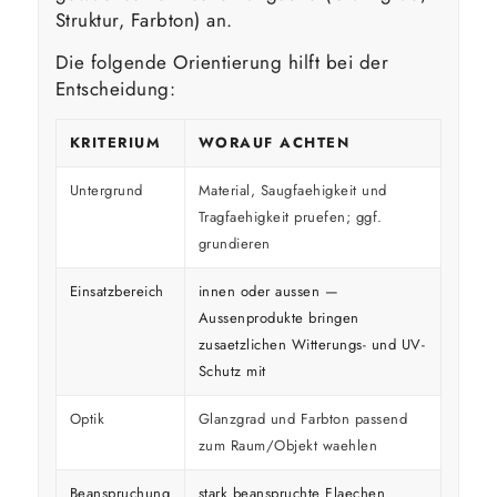
Struktur, Farbton) an.
Die folgende Orientierung hilft bei der
Entscheidung:
KRITERIUM
WORAUF ACHTEN
Untergrund
Material, Saugfaehigkeit und
Tragfaehigkeit pruefen; ggf.
grundieren
Einsatzbereich
innen oder aussen —
Aussenprodukte bringen
zusaetzlichen Witterungs- und UV-
Schutz mit
Optik
Glanzgrad und Farbton passend
zum Raum/Objekt waehlen
Beanspruchung
stark beanspruchte Flaechen