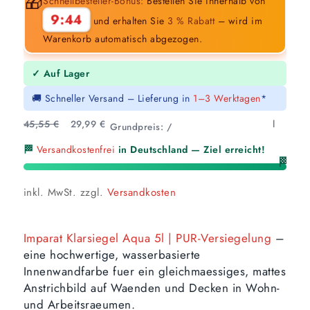
war:
ist:
🎁
Schnellbesteller-Bonus:
Bestellen Sie innerhalb von
227,75 €
149,95 €.
9:43
und erhalten Sie
3 % Rabatt
– wird im
Warenkorb automatisch abgezogen.
✓ Auf Lager
🚚 Schneller Versand – Lieferung in
1–3 Werktagen
*
45,55
€
29,99
€
l
Grundpreis:
/
🏁
Versandkostenfrei
in Deutschland — Ziel erreicht!
🏁
inkl. MwSt.
zzgl.
Versandkosten
Imparat Klarsiegel Aqua 5l | PUR-Versiegelung
–
eine hochwertige, wasserbasierte
Innenwandfarbe fuer ein gleichmaessiges, mattes
Anstrichbild auf Waenden und Decken in Wohn-
und Arbeitsraeumen.