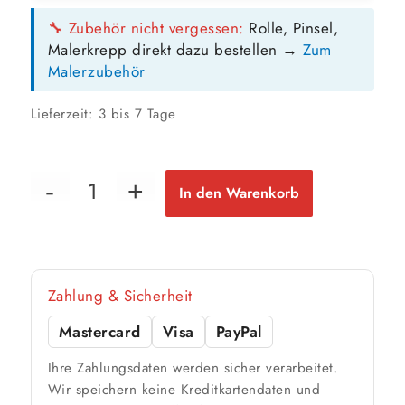
GEBINDE-REICHWEITE IM ÜBERBLICK
🔧 Zubehör nicht vergessen:
Rolle, Pinsel,
5 Liter
Malerkrepp direkt dazu bestellen →
Zum
36 m²
bis ca.
Malerzubehör
1 Anstrich
18 m²
bis ca.
2 Anstriche
Lieferzeit:
3 bis 7 Tage
📏 Ihre Fläche
In den Warenkorb
m²
🎨 Jetziger Zustand
Zahlung & Sicherheit
Farbig / dunkel
2 Anstriche empfohlen
Mastercard
Visa
PayPal
Ihre Zahlungsdaten werden sicher verarbeitet.
Weiß / hell
Wir speichern keine Kreditkartendaten und
1 Anstrich reicht meist