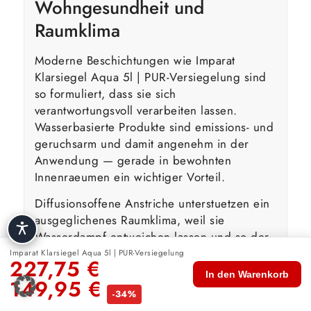
Wohngesundheit und
Raumklima
Moderne Beschichtungen wie Imparat
Klarsiegel Aqua 5l | PUR-Versiegelung sind
so formuliert, dass sie sich
verantwortungsvoll verarbeiten lassen.
Wasserbasierte Produkte sind emissions- und
geruchsarm und damit angenehm in der
Anwendung — gerade in bewohnten
Innenraeumen ein wichtiger Vorteil.
Diffusionsoffene Anstriche unterstuetzen ein
ausgeglichenes Raumklima, weil sie
Wasserdampf entweichen lassen und so der
Feuchtigkeitsregulierung der Waende nicht
Imparat Klarsiegel Aqua 5l | PUR-Versiegelung
227,75
€
im Weg stehen. Das traegt dazu bei, das
In den Warenkorb
149,95
€
🏠
🛍️
🔍
🛒
👤
Risiko von Feuchteschaeden und
-34%
Start
Shop
Suche
Warenkorb
Konto
Schimmelbildung zu verringern.