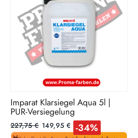
Imparat Klarsiegel Aqua 5l |
PUR-Versiegelung
Ursprünglicher
Aktueller
227,75
€
149,95
€
-34%
Preis
Preis