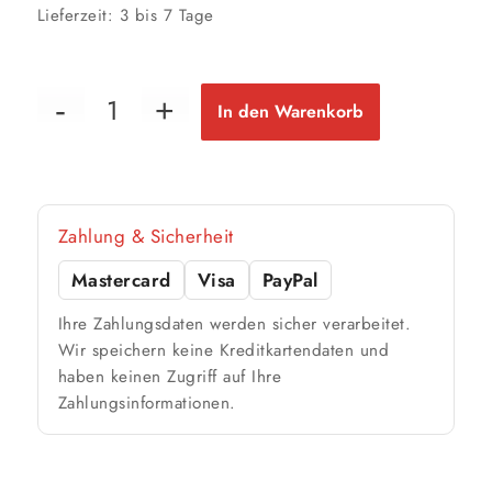
Lieferzeit:
3 bis 7 Tage
2,5 Liter
21 m²
bis ca.
1 Anstrich
10 m²
bis ca.
In den Warenkorb
2 Anstriche
📏 Ihre Fläche
Zahlung & Sicherheit
m²
Mastercard
Visa
PayPal
🎨 Jetziger Zustand
Ihre Zahlungsdaten werden sicher verarbeitet.
Farbig / dunkel
Wir speichern keine Kreditkartendaten und
haben keinen Zugriff auf Ihre
2 Anstriche empfohlen
Zahlungsinformationen.
Weiß / hell
1 Anstrich reicht meist