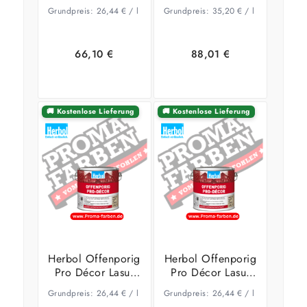
2,5 Liter Walnuss
2,5 Liter EICHE
Grundpreis:
26,44
€
/
l
Grundpreis:
35,20
€
/
l
(HOLZLASUR)
HELL
(HOLZLASUR)
66,10
€
88,01
€
🚚 Kostenlose Lieferung
🚚 Kostenlose Lieferung
In den
Zeige
In den
Zeige
Warenkorb
Details
Warenkorb
Details
Herbol Offenporig
Herbol Offenporig
Pro Décor Lasur
Pro Décor Lasur
2,5 Liter
2,5 Liter
Grundpreis:
26,44
€
/
l
Grundpreis:
26,44
€
/
l
KASTANIE
MAHAGONI