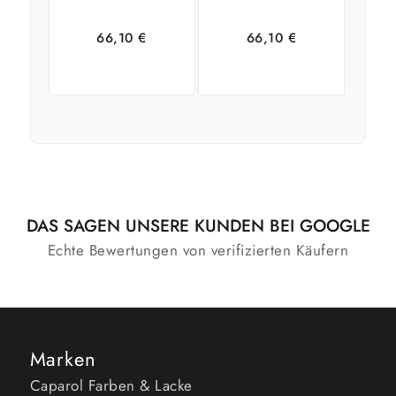
(HOLZLASUR)
(HOLZLASUR)
66,10
€
66,10
€
In den
Zeige
In den
Zeige
Warenkorb
Details
Warenkorb
Details
DAS SAGEN UNSERE KUNDEN BEI GOOGLE
Echte Bewertungen von verifizierten Käufern
Marken
Caparol Farben & Lacke