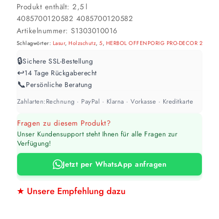
Produkt enthält: 2,5
l
4085700120582
4085700120582
Werte sind Richtwerte und können je nach Untergrund und Werkzeug
abweichen. Für 10 % Reserve wird automatisch aufgerundet.
Artikelnummer:
S1303010016
Schlagwörter:
Lasur
,
Holzschutz
,
5
,
HERBOL OFFENPORIG PRO-DECOR 2
🔒
Sichere SSL-Bestellung
↩️
14 Tage Rückgaberecht
📞
Persönliche Beratung
Zahlarten:
Rechnung · PayPal · Klarna · Vorkasse · Kreditkarte
Fragen zu diesem Produkt?
Unser Kundensupport steht Ihnen für alle Fragen zur
Verfügung!
Jetzt per WhatsApp anfragen
★ Unsere Empfehlung dazu