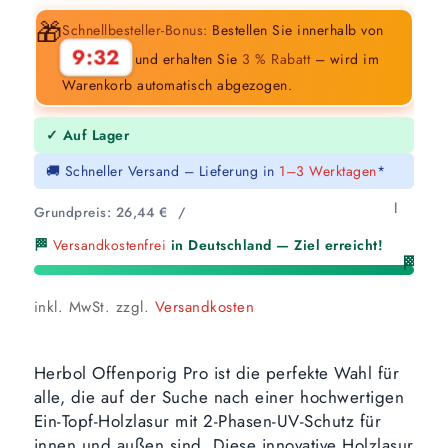
🎁
Schnellbesteller-Bonus:
Bestellen Sie innerhalb von
9:31
und erhalten Sie
3 % Rabatt
– wird im
Warenkorb automatisch abgezogen.
✓ Auf Lager
🚚 Schneller Versand – Lieferung in
1–3 Werktagen
*
l
Grundpreis:
26,44
€
/
🏁
Versandkostenfrei
in Deutschland — Ziel erreicht!
🏁
inkl. MwSt.
zzgl.
Versandkosten
Herbol Offenporig Pro ist die perfekte Wahl für
alle, die auf der Suche nach einer hochwertigen
Ein-Topf-Holzlasur mit 2-Phasen-UV-Schutz für
innen und außen sind. Diese innovative Holzlasur