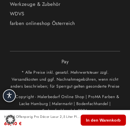
Werkzeuge & Zubehör
WDVS
farben onlineshop Österreich
Pay
* Alle Preise inkl. gesetzl. Mehrwertsteuer zzgl.
Versandkosten und ggf. Nachnahmegebühren, wenn nicht
anders beschrieben; für Sperrgut gelten gesonderte Preise
© Copyright - Malerbedarf Online Shop | ProMA Farben &
Lacke Hamburg | Malermarkt | Bodenfachhandel |
Farbenfachhandel. 2026
Herbol Offenporig Pro Décor Lasur 2,5 Liter PINIE (HOLZLASUR)
🏠
🛍️
🔍
🛒
👤
In den Warenkorb
66,10
€
Start
Shop
Suche
Warenkorb
Konto