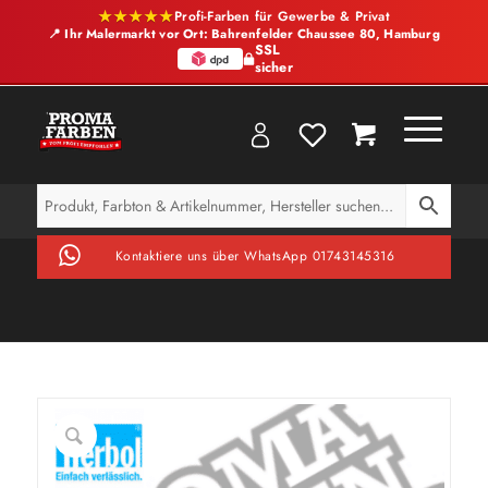
★★★★★
Profi-Farben für Gewerbe & Privat
📍 Ihr Malermarkt vor Ort: Bahrenfelder Chaussee 80, Hamburg
SSL
sicher
Kontaktiere uns über WhatsApp 01743145316