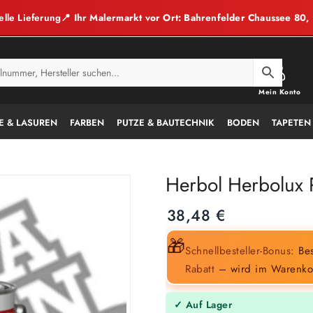
elle Lieferung
📍 Ihr Malermarkt vor Ort: Bahrenfelder Chaussee 80
Mein Konto
E & LASUREN
FARBEN
PUTZE & BAUTECHNIK
BODEN
TAPETEN
Herbol Herbolux 
38,48
€
🎁
Schnellbesteller-Bonus:
Bes
Rabatt
– wird im Warenko
✓ Auf Lager