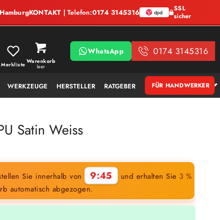
SSL
, Hamburg
KONTAKT
| Telefon:
0174 3145316
sicher
0174 3145316
WhatsApp
Warenkorb
Merkliste
leer
FÜR HANDWERKER
WERKZEUGE
HERSTELLER
RATGEBER
PU Satin Weiss
9:44
tellen Sie innerhalb von
und erhalten Sie
3 %
rb automatisch abgezogen.