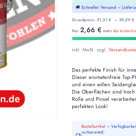
🚚 Schneller Versand – Liefer
Grundpreis:
51,31
€
–
39,59
€
2,66
€
Nur
mehr bis
kostenlo
inkl. MwSt.
zzgl.
Versandkost
Das perfekte Finish für in
Dieser aromatenfreie Top-
und einen edlen Seidengla
Die Oberflächen sind hoch s
Rolle und Pinsel verarbei
perfekten Look!
Bestellartikel
– Verfügbarkeit
vorbereitet):