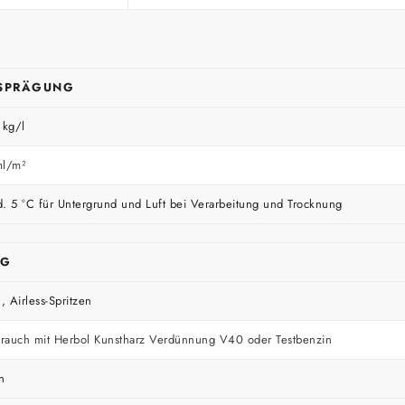
SPRÄGUNG
 kg/l
ml/m²
. 5 °C für Untergrund und Luft bei Verarbeitung und Trocknung
NG
, Airless-Spritzen
rauch mit Herbol Kunstharz Verdünnung V40 oder Testbenzin
n