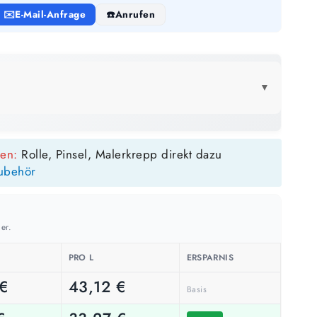
E-Mail-Anfrage
Anrufen
▼
LICK
sen:
Rolle, Pinsel, Malerkrepp direkt dazu
0,75 Liter
ubehör
5 m²
bis ca.
1 Anstrich
2 m²
bis ca.
2 Anstriche
er.
PRO L
ERSPARNIS
€
43,12
€
Basis
m²