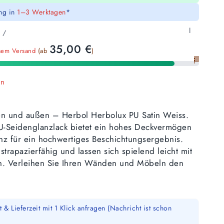
ung in
1–3 Werktagen
*
l
/
35,00
€
sem Versand
(ab
)
🏁
en
nen und außen – Herbol Herbolux PU Satin Weiss.
PU-Seidenglanzlack bietet ein hohes Deckvermögen
nz für ein hochwertiges Beschichtungsergebnis.
trapazierfähig und lassen sich spielend leicht mit
ten. Verleihen Sie Ihren Wänden und Möbeln den
 & Lieferzeit mit 1 Klick anfragen (Nachricht ist schon