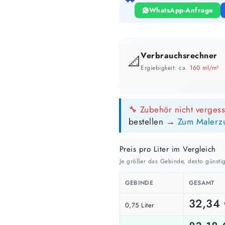
WhatsApp-Anfrage
Verbrauchsrechner
📐
Ergiebigkeit: ca.
160 ml/m²
GEBINDE-REICHWEITE IM ÜBERB
🔧 Zubehör nicht verges
2,5 Liter
bestellen →
Zum Malerz
16 m²
bis ca.
1 Anstrich
8 m²
Preis pro Liter im Vergleich
bis ca.
2 Anstriche
Je größer das Gebinde, desto günstig
GEBINDE
GESAMT
📏 Ihre Fläche
32,34
0,75 Liter