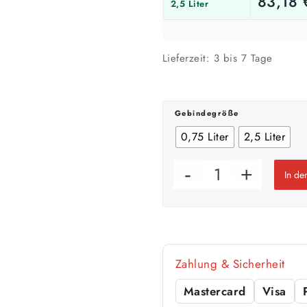
83,18
2,5 Liter
🎨 Jetziger Zustand
Farbig / dunkel
Lieferzeit:
3 bis 7 Tage
2 Anstriche empfohle
Werte sind Richtwerte und können je n
Gebindegröße
0,75 Liter
2,5 Liter
In d
Zahlung & Sicherheit
Mastercard
Visa