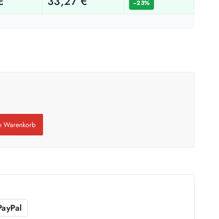
€
33,27
€
−23%
Weiß / hell
n
1 Anstrich reicht meist
ach Untergrund und Werkzeug abweichen. Für 10 % Reserve wird automatisch
aufgerundet.
en Warenkorb
PayPal