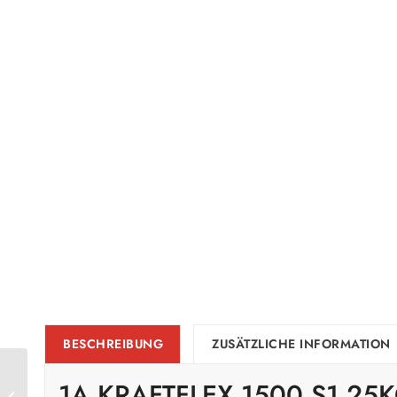
BESCHREIBUNG
ZUSÄTZLICHE INFORMATION
1A KRAFTFLEX 1500 S1 25
1A SANITÄR SILIKON