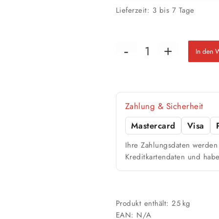
Lieferzeit:
3 bis 7 Tage
In den 
📏 Ihre Fläche
Zahlung & Sicherheit
Mastercard
Visa
🎨 Jetziger Zustand
Ihre Zahlungsdaten werden 
Kreditkartendaten und habe
Farbig / dunkel
2 Anstriche empfohle
Werte sind Richtwerte und können je n
Produkt enthält: 25
kg
EAN:
N/A