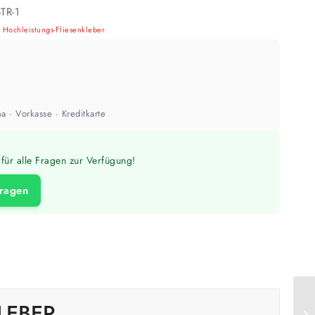
TR-1
,
Hochleistungs-Fliesenkleber
a · Vorkasse · Kreditkarte
für alle Fragen zur Verfügung!
fragen
LEBER