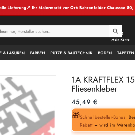
elle Lieferung
📍 Ihr Malermarkt vor Ort: Bahrenfelder Chaussee 80
Mein Konto
E & LASUREN
FARBEN
PUTZE & BAUTECHNIK
BODEN
TAPETEN
1A KRAFTFLEX 15
Fliesenkleber
45,49
€
🎁
Schnellbesteller-Bonus:
Bes
Rabatt
– wird im Warenko