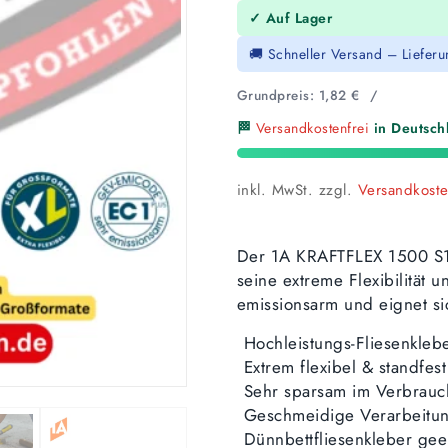
✓ Auf Lager
🚚 Schneller Versand – Liefer
Grundpreis:
1,82
€
/
🏁
Versandkostenfrei
in Deutschl
inkl. MwSt.
zzgl.
Versandkost
Der 1A KRAFTFLEX 1500 S1 i
seine extreme Flexibilität u
emissionsarm und eignet si
Hochleistungs-Fliesenkleb
Extrem flexibel & standfest
Sehr sparsam im Verbrauc
Geschmeidige Verarbeitu
Dünnbettfliesenkleber gee