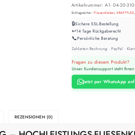
Artikelnummer:
A1- 04-20-310-
Schlagwörter:
Fliesenkleber
,
KRAFTFLEX
🔒
Sichere SSL-Bestellung
↩️
14 Tage Rückgaberecht
📞
Persönliche Beratung
Zahlarten:
Rechnung · PayPal · Klarn
Fragen zu diesem Produkt?
Unser Kundensupport steht Ihnen 
Jetzt per WhatsApp an
REZENSIONEN (0)
KG – HOCHLEISTUNGS-FLIESENK