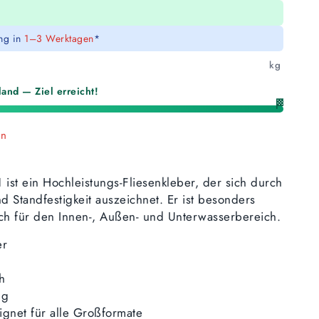
ung in
1–3 Werktagen
*
kg
and — Ziel erreicht!
🏁
en
st ein Hochleistungs-Fliesenkleber, der sich durch
nd Standfestigkeit auszeichnet. Er ist besonders
ch für den Innen-, Außen- und Unterwasserbereich.
er
h
ng
ignet für alle Großformate