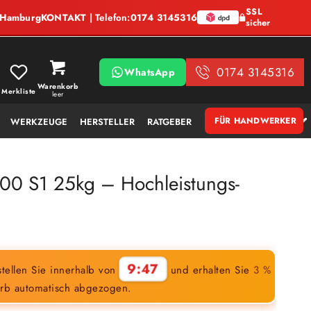
SSL
, Hamburg
KONTAKT
| Telefon:
0174 3145316
sicher
0174 3145316
WhatsApp
Warenkorb
Merkliste
leer
FÜR HANDWERKER
WERKZEUGE
HERSTELLER
RATGEBER
00 S1 25kg – Hochleistungs-
9:45
tellen Sie innerhalb von
und erhalten Sie
3 %
rb automatisch abgezogen.