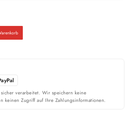
25 kg
179 m²
bis ca.
1 Anstrich
89 m²
Warenkorb
bis ca.
2 Anstriche
m²
PayPal
sicher verarbeitet. Wir speichern keine
n keinen Zugriff auf Ihre Zahlungsinformationen.
Weiß / hell
n
1 Anstrich reicht meist
ach Untergrund und Werkzeug abweichen. Für 10 % Reserve wird automatisch
aufgerundet.