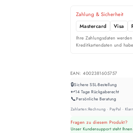
🎨 Jetziger Zustand
Zahlung & Sicherheit
Farbig / dunkel
Mastercard
Visa
2 Anstriche empfohle
Ihre Zahlungsdaten werden 
Kreditkartendaten und habe
Werte sind Richtwerte und können je n
EAN:
4002381605757
🔒
Sichere SSL-Bestellung
↩️
14 Tage Rückgaberecht
📞
Persönliche Beratung
Zahlarten:
Rechnung · PayPal · Klarn
Fragen zu diesem Produkt?
Unser Kundensupport steht Ihnen 