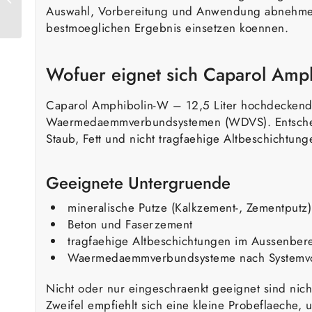
Auswahl, Vorbereitung und Anwendung abnehmen
Fassadenfarbe
bestmoeglichen Ergebnis einsetzen koennen.
Wofuer eignet sich Caparol Amp
Caparol Amphibolin-W – 12,5 Liter hochdeckend
Waermedaemmverbundsystemen (WDVS). Entscheiden
Staub, Fett und nicht tragfaehige Altbeschichtun
Geeignete Untergruende
mineralische Putze (Kalkzement-, Zementputz)
Beton und Faserzement
tragfaehige Altbeschichtungen im Aussenber
Waermedaemmverbundsysteme nach Systemv
Nicht oder nur eingeschraenkt geeignet sind nic
Zweifel empfiehlt sich eine kleine Probeflaeche