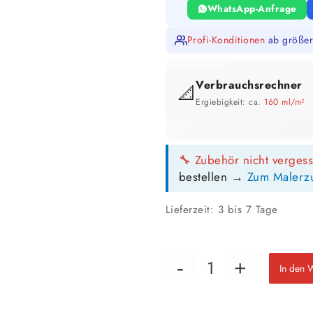
WhatsApp-Anfrage
Profi-Konditionen
ab größer
Verbrauchsrechner
📐
Ergiebigkeit: ca.
160 ml/m²
GEBINDE-REICHWEITE IM ÜBERB
🔧 Zubehör nicht verges
bestellen →
Zum Malerz
Lieferzeit:
3 bis 7 Tage
📏 Ihre Fläche
In den 