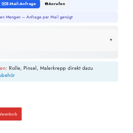
E-Mail-Anfrage
Anrufen
en Mengen – Anfrage per Mail genügt
▼
LICK
sen:
Rolle, Pinsel, Malerkrepp direkt dazu
12,5 Liter
ubehör
78 m²
bis ca.
1 Anstrich
39 m²
bis ca.
2 Anstriche
Warenkorb
m²