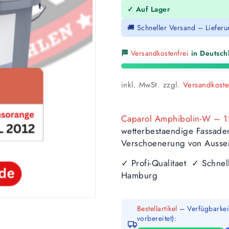
✓ Auf Lager
🚚 Schneller Versand – Liefer
🏁
Versandkostenfrei
in Deutschl
inkl. MwSt.
zzgl.
Versandkost
Caparol Amphibolin-W – 1
wetterbestaendige Fassade
Verschoenerung von Ausse
✓ Profi-Qualitaet ✓ Schne
Hamburg
Bestellartikel
– Verfügbarkeit
vorbereitet):