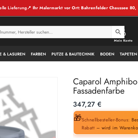
elle Lieferung
📍 Ihr Malermarkt vor Ort: Bahrenfelder Chaussee 80
Mein Konto
E & LASUREN
FARBEN
PUTZE & BAUTECHNIK
BODEN
TAPETEN
Caparol Amphibol
Fassadenfarbe
347,27
€
🎁
Schnellbesteller-Bonus:
Bes
Rabatt
– wird im Warenko