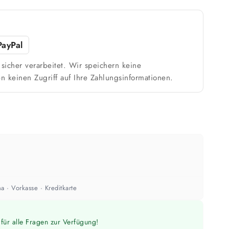
Weiß / hell
PayPal
n
1 Anstrich reicht meist
sicher verarbeitet. Wir speichern keine
n keinen Zugriff auf Ihre Zahlungsinformationen.
ach Untergrund und Werkzeug abweichen. Für 10 % Reserve wird automatisch
aufgerundet.
a · Vorkasse · Kreditkarte
für alle Fragen zur Verfügung!