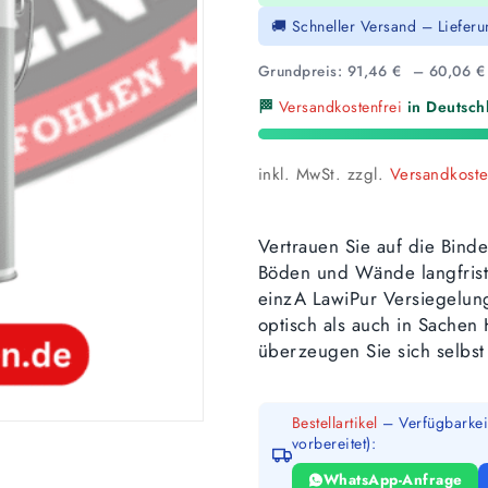
🚚 Schneller Versand – Liefer
Grundpreis:
91,46
€
–
60,06
€
🏁
Versandkostenfrei
in Deutschl
inkl. MwSt.
zzgl.
Versandkost
Vertrauen Sie auf die Binde
Böden und Wände langfrist
einzA LawiPur Versiegelung
optisch als auch in Sachen 
überzeugen Sie sich selbst
Bestellartikel
– Verfügbarkeit
vorbereitet):
WhatsApp-Anfrage