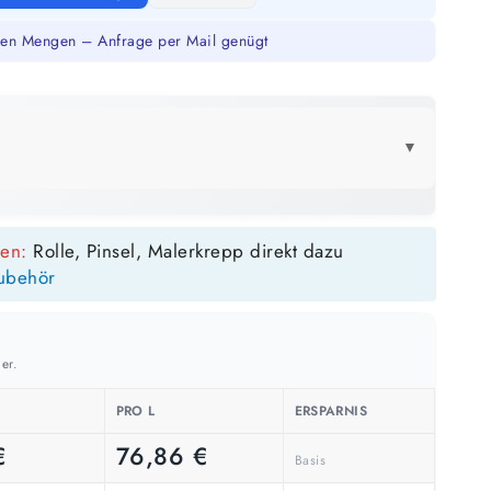
en Mengen – Anfrage per Mail genügt
▼
LICK
sen:
Rolle, Pinsel, Malerkrepp direkt dazu
3 Liter
1 Liter
ubehör
21 m²
7 m²
bis ca.
bis ca.
1 Anstrich
1 Anstrich
11 m²
4 m²
bis ca.
bis ca.
2 Anstriche
2 Anstriche
er.
PRO L
ERSPARNIS
€
76,86
€
Basis
m²