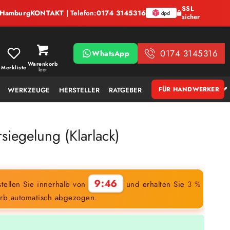
SSL
, Hamburg
KONTAKT
| Telefon:
0174 3145316
sicher
0174 3145316
WhatsApp
Warenkorb
Merkliste
leer
FÜR HANDWERKER
WERKZEUGE
HERSTELLER
RATGEBER
siegelung (Klarlack)
9:45
tellen Sie innerhalb von
und erhalten Sie
3 %
rb automatisch abgezogen.