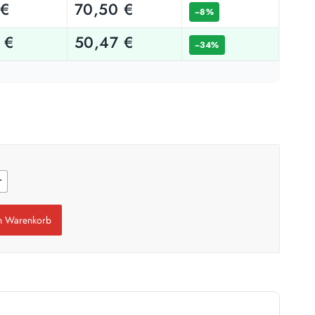
9
€
70,50
€
−8%
0
€
50,47
€
−34%
Weiß / hell
n
1 Anstrich reicht meist
ach Untergrund und Werkzeug abweichen. Für 10 % Reserve wird automatisch
aufgerundet.
r
en Warenkorb