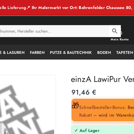
elle Lieferung
📍 Ihr Malermarkt vor Ort: Bahrenfelder Chaussee 80
Mein Konto
E & LASUREN
FARBEN
PUTZE & BAUTECHNIK
BODEN
TAPETEN
einzA LawiPur Ver
91,46
€
🎁
Schnellbesteller-Bonus:
Bes
Rabatt
– wird im Warenko
✓ Auf Lager