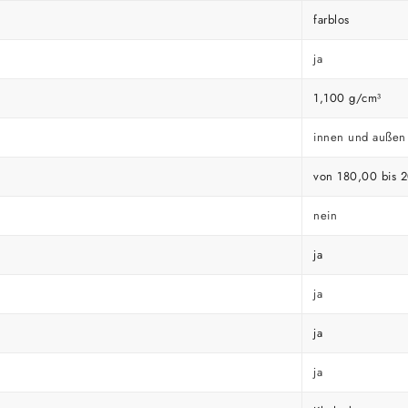
farblos
ja
1,100 g/cm³
innen und außen
von 180,00 bis 
nein
ja
ja
ja
ja