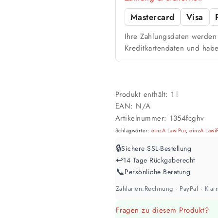
Mastercard
Visa
Ihre Zahlungsdaten werden 
Kreditkartendaten und habe
Produkt enthält: 1
l
EAN:
N/A
Artikelnummer:
1354fcghv
Schlagwörter:
einzA LawiPur
,
einzA Lawi
🔒
Sichere SSL-Bestellung
↩️
14 Tage Rückgaberecht
📞
Persönliche Beratung
Zahlarten:
Rechnung · PayPal · Klarn
Fragen zu diesem Produkt?