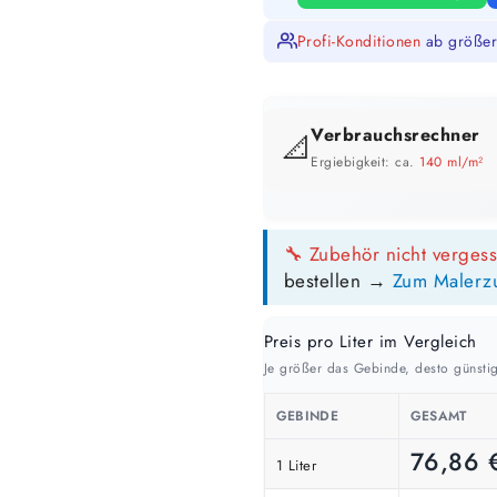
Profi-Konditionen
ab größer
Verbrauchsrechner
📐
Ergiebigkeit: ca.
140 ml/m²
GEBINDE-REICHWEITE IM ÜBERB
🔧 Zubehör nicht verges
10 Liter
bestellen →
Zum Malerz
71 m²
bis ca.
1 Anstrich
36 m²
Preis pro Liter im Vergleich
bis ca.
2 Anstriche
Je größer das Gebinde, desto günstig
GEBINDE
GESAMT
📏 Ihre Fläche
76,86
1 Liter