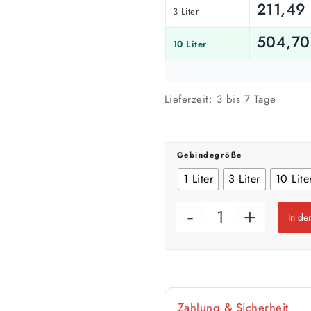
211,4
3 Liter
🎨 Jetziger Zustand
504,7
10 Liter
Farbig / dunkel
2 Anstriche empfohle
Lieferzeit:
3 bis 7 Tage
Werte sind Richtwerte und können je n
Gebindegröße
1 Liter
3 Liter
10 Lite
In d
Zahlung & Sicherheit