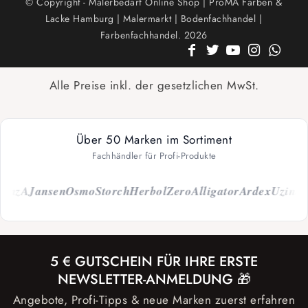
© Copyright - Malerbedarf Online Shop | ProMA Farben &
Lacke Hamburg | Malermarkt | Bodenfachhandel |
Farbenfachhandel. 2026
Alle Preise inkl. der gesetzlichen MwSt.
Über 50 Marken im Sortiment
Fachhändler für Profi-Produkte
nzA
Jansen
Osmo
Storch
Herbol
Zero
Alligator
Ardex
Uzin
Sch
5 € GUTSCHEIN FÜR IHRE ERSTE
NEWSLETTER-ANMELDUNG 🎁
Angebote, Profi-Tipps & neue Marken zuerst erfahren