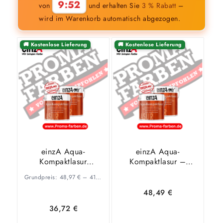
9:52
von
und erhalten Sie
3 % Rabatt
–
wird im Warenkorb automatisch abgezogen.
🚚 Kostenlose Lieferung
🚚 Kostenlose Lieferung
einzA Aqua-
einzA Aqua-
Kompaktlasur
Kompaktlasur –
(Fertigtöne)
wasserverdünnbare
Grundpreis:
48,97
€
–
41,39
€
/
l
Holzlasur
48,49
€
36,72
€