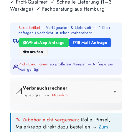
✓ Profi-Qualitaet ✓ Schnelle Lieferung (1–3
Werktage) ✓ Fachberatung aus Hamburg
Bestellartikel
– Verfügbarkeit & Lieferzeit mit 1 Klick
anfragen (Nachricht ist schon vorbereitet):
WhatsApp-Anfrage
E-Mail-Anfrage
Anrufen
Profi-Konditionen
ab größeren Mengen – Anfrage per
Mail genügt
Verbrauchsrechner
📐
▼
Ergiebigkeit: ca.
140 ml/m²
GEBINDE-REICHWEITE IM ÜBERBLICK
🔧 Zubehör nicht vergessen:
Rolle, Pinsel,
2,5 Liter
5 Liter
10 Liter
Malerkrepp direkt dazu bestellen →
Zum
18 m²
36 m²
71 m²
bis ca.
bis ca.
bis ca.