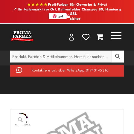
★★★★★
Profi-Farben für Gewerbe & Privat
📍 Ihr Malermarkt vor Ort: Bahrenfelder Chaussee 80, Hamburg
SSL
sicher
Kontaktiere uns über WhatsApp 01743145316