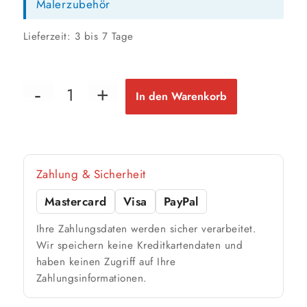
Malerzubehör
1 Anstrich
1 Anstrich
1 Anstrich
9 m²
18 m²
36 m²
bis ca.
bis ca.
bis ca.
2 Anstriche
2 Anstriche
2 Anstriche
Lieferzeit:
3 bis 7 Tage
12,5 Liter
89 m²
bis ca.
In den Warenkorb
1 Anstrich
45 m²
bis ca.
2 Anstriche
📏 Ihre Fläche
Zahlung & Sicherheit
m²
Mastercard
Visa
PayPal
Ihre Zahlungsdaten werden sicher verarbeitet.
🎨 Jetziger Zustand
Wir speichern keine Kreditkartendaten und
Farbig / dunkel
haben keinen Zugriff auf Ihre
Zahlungsinformationen.
2 Anstriche empfohlen