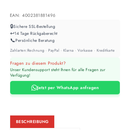
Weiß / hell
1 Anstrich reicht meist
EAN:
4002381881496
🔒
Sichere SSL-Bestellung
Werte sind Richtwerte und können je nach Untergrund und Werkzeug
↩️
14 Tage Rückgaberecht
abweichen. Für 10 % Reserve wird automatisch aufgerundet.
📞
Persönliche Beratung
Zahlarten:
Rechnung · PayPal · Klarna · Vorkasse · Kreditkarte
Fragen zu diesem Produkt?
Unser Kundensupport steht Ihnen für alle Fragen zur
Verfügung!
Jetzt per WhatsApp anfragen
BESCHREIBUNG