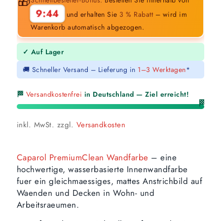
🎁
9:43
und erhalten Sie
3 % Rabatt
– wird im
Warenkorb automatisch abgezogen.
✓ Auf Lager
🚚 Schneller Versand – Lieferung in
1–3 Werktagen
*
🏁
Versandkostenfrei
in Deutschland — Ziel erreicht!
🏁
inkl. MwSt.
zzgl.
Versandkosten
Caparol PremiumClean Wandfarbe
– eine
hochwertige, wasserbasierte Innenwandfarbe
fuer ein gleichmaessiges, mattes Anstrichbild auf
Waenden und Decken in Wohn- und
Arbeitsraeumen.