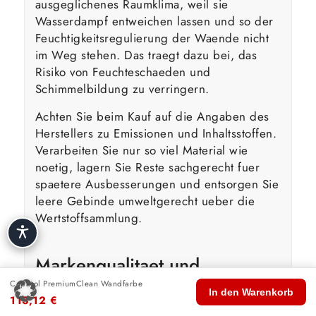
ausgeglichenes Raumklima, weil sie
Wasserdampf entweichen lassen und so der
Feuchtigkeitsregulierung der Waende nicht
im Weg stehen. Das traegt dazu bei, das
Risiko von Feuchteschaeden und
Schimmelbildung zu verringern.
Achten Sie beim Kauf auf die Angaben des
Herstellers zu Emissionen und Inhaltsstoffen.
Verarbeiten Sie nur so viel Material wie
noetig, lagern Sie Reste sachgerecht fuer
spaetere Ausbesserungen und entsorgen Sie
leere Gebinde umweltgerecht ueber die
Wertstoffsammlung.
Markenqualitaet und
Fachberatung — darum
Caparol PremiumClean Wandfarbe
🏠
🛍️
🔍
🛒
👤
In den Warenkorb
113,12
€
Start
Shop
Suche
Warenkorb
Konto
Caparol PremiumClean