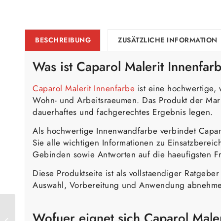
BESCHREIBUNG
ZUSÄTZLICHE INFORMATION
Was ist
Caparol
Malerit Innenfar
Caparol Malerit Innenfarbe
ist eine hochwertige,
Wohn- und Arbeitsraeumen. Das Produkt der Marke
dauerhaftes und fachgerechtes Ergebnis legen.
Als hochwertige Innenwandfarbe verbindet Caparo
Sie alle wichtigen Informationen zu Einsatzberei
Gebinden sowie Antworten auf die haeufigsten F
Diese Produktseite ist als vollstaendiger Ratgeb
Auswahl, Vorbereitung und Anwendung abnehmen 
Wofuer eignet sich Caparol Maler
Caparol Cap-elast Riss-