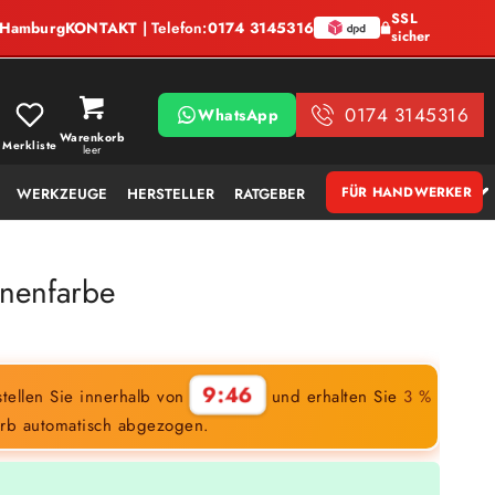
SSL
, Hamburg
KONTAKT
| Telefon:
0174 3145316
sicher
0174 3145316
WhatsApp
Warenkorb
Merkliste
leer
FÜR HANDWERKER
WERKZEUGE
HERSTELLER
RATGEBER
nnenfarbe
9:45
tellen Sie innerhalb von
und erhalten Sie
3 %
rb automatisch abgezogen.