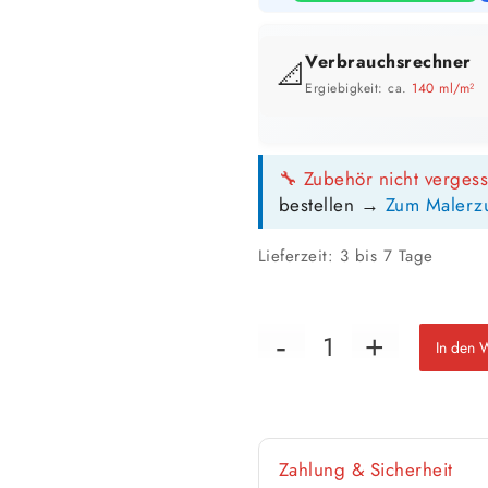
Verbrauchsrechner
📐
Ergiebigkeit: ca.
140 ml/m²
GEBINDE-REICHWEITE IM ÜBERB
🔧 Zubehör nicht verges
2,5 Liter
bestellen →
Zum Malerz
18 m²
bis ca.
bis
1 Anstrich
1
Lieferzeit:
3 bis 7 Tage
9 m²
bis ca.
bis
2 Anstriche
2 
📏 Ihre Fläche
In den 
🎨 Jetziger Zustand
Zahlung & Sicherheit