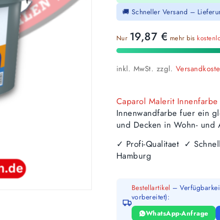
🚚 Schneller Versand – Liefer
19,87
€
Nur
mehr bis
kostenl
inkl. MwSt.
zzgl.
Versandkost
Caparol Malerit Innenfarbe
Innenwandfarbe fuer ein gl
und Decken in Wohn- und 
✓ Profi-Qualitaet ✓ Schne
Hamburg
Bestellartikel
– Verfügbarkeit
vorbereitet):
WhatsApp-Anfrage