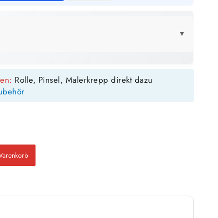
▼
LICK
sen:
Rolle, Pinsel, Malerkrepp direkt dazu
5 Liter
10 Liter
12,5 Liter
ubehör
36 m²
71 m²
89 m²
 ca.
bis ca.
bis ca.
 Anstrich
1 Anstrich
1 Anstrich
18 m²
36 m²
45 m²
 ca.
bis ca.
bis ca.
Anstriche
2 Anstriche
2 Anstriche
Warenkorb
m²