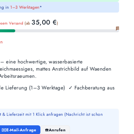
ung in
1–3 Werktagen
*
35,00
€
osem Versand
(ab
)
🏁
en
– eine hochwertige, wasserbasierte
eichmaessiges, mattes Anstrichbild auf Waenden
Arbeitsraeumen.
lle Lieferung (1–3 Werktage) ✓ Fachberatung aus
 & Lieferzeit mit 1 Klick anfragen (Nachricht ist schon
E-Mail-Anfrage
Anrufen