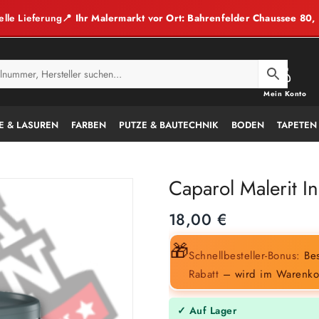
elle Lieferung
📍 Ihr Malermarkt vor Ort: Bahrenfelder Chaussee 80
Mein Konto
E & LASUREN
FARBEN
PUTZE & BAUTECHNIK
BODEN
TAPETEN
Caparol Malerit I
18,00
€
🎁
Schnellbesteller-Bonus:
Bes
Rabatt
– wird im Warenko
✓ Auf Lager