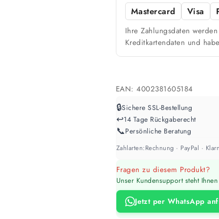
Farbig / dunkel
Mastercard
Visa
2 Anstriche empfohle
Ihre Zahlungsdaten werden 
Kreditkartendaten und habe
Werte sind Richtwerte und können je n
EAN:
4002381605184
🔒
Sichere SSL-Bestellung
↩️
14 Tage Rückgaberecht
📞
Persönliche Beratung
Zahlarten:
Rechnung · PayPal · Klarn
Fragen zu diesem Produkt?
Unser Kundensupport steht Ihnen 
Jetzt per WhatsApp an