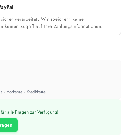
Weiß / hell
PayPal
n
1 Anstrich reicht meist
sicher verarbeitet. Wir speichern keine
n keinen Zugriff auf Ihre Zahlungsinformationen.
ach Untergrund und Werkzeug abweichen. Für 10 % Reserve wird automatisch
aufgerundet.
a · Vorkasse · Kreditkarte
für alle Fragen zur Verfügung!
fragen