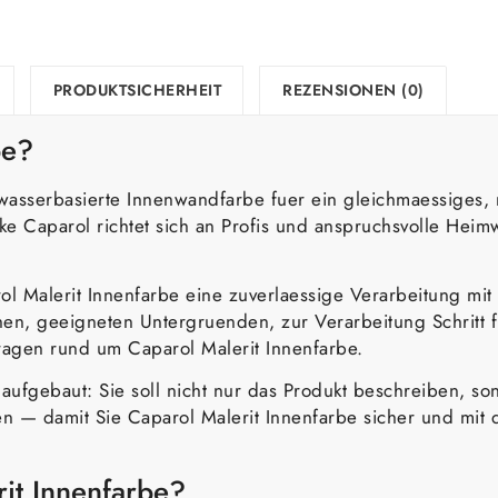
PRODUKTSICHERHEIT
REZENSIONEN (0)
be?
 wasserbasierte Innenwandfarbe fuer ein gleichmaessiges,
 Caparol richtet sich an Profis und anspruchsvolle Heimw
l Malerit Innenfarbe eine zuverlaessige Verarbeitung mit
chen, geeigneten Untergruenden, zur Verarbeitung Schritt 
ragen rund um Caparol Malerit Innenfarbe.
er aufgebaut: Sie soll nicht nur das Produkt beschreiben, 
— damit Sie Caparol Malerit Innenfarbe sicher und mit 
it Innenfarbe?