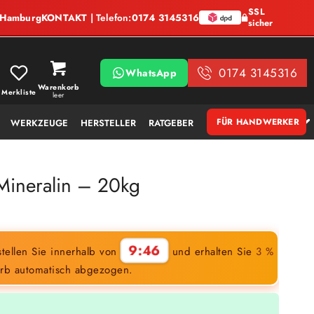
SSL
, Hamburg
KONTAKT
| Telefon:
0174 3145316
sicher
0174 3145316
WhatsApp
Warenkorb
Merkliste
leer
FÜR HANDWERKER
WERKZEUGE
HERSTELLER
RATGEBER
 Mineralin – 20kg
9:45
tellen Sie innerhalb von
und erhalten Sie
3 %
rb automatisch abgezogen.