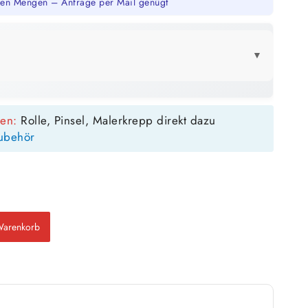
en Mengen – Anfrage per Mail genügt
▼
LICK
sen:
Rolle, Pinsel, Malerkrepp direkt dazu
20 kg
ubehör
143 m²
bis ca.
1 Anstrich
71 m²
bis ca.
2 Anstriche
Warenkorb
m²