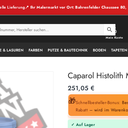
elle Lieferung
📍 Ihr Malermarkt vor Ort: Bahrenfelder Chaussee 80
Mein Konto
E & LASUREN
FARBEN
PUTZE & BAUTECHNIK
BODEN
TAPETEN
Caparol Histolith
251,05
€
🎁
Schnellbesteller-Bonus:
Bes
Rabatt
– wird im Warenko
✓ Auf Lager