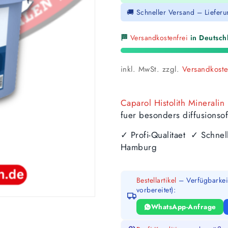
🚚 Schneller Versand – Liefer
🏁
Versandkostenfrei
in Deutschl
inkl. MwSt.
zzgl.
Versandkost
Caparol Histolith Minerali
fuer besonders diffusionso
✓ Profi-Qualitaet ✓ Schne
Hamburg
Bestellartikel
– Verfügbarkeit
vorbereitet):
WhatsApp-Anfrage