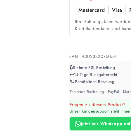
Farbig / dunkel
Mastercard
Visa
2 Anstriche empfohle
Ihre Zahlungsdaten werden 
Kreditkartendaten und habe
Werte sind Richtwerte und können je n
EAN:
4002382075054
🔒
Sichere SSL-Bestellung
↩️
14 Tage Rückgaberecht
📞
Persönliche Beratung
Zahlarten:
Rechnung · PayPal · Klarn
Fragen zu diesem Produkt?
Unser Kundensupport steht Ihnen 
Jetzt per WhatsApp an