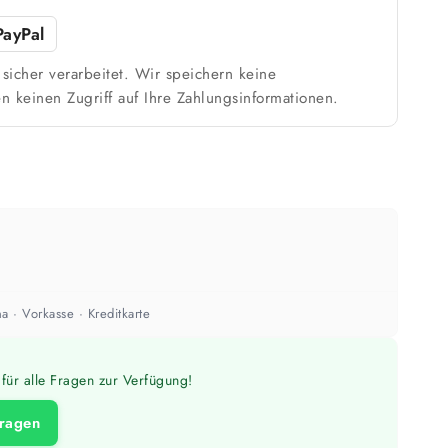
Weiß / hell
PayPal
n
1 Anstrich reicht meist
sicher verarbeitet. Wir speichern keine
n keinen Zugriff auf Ihre Zahlungsinformationen.
ach Untergrund und Werkzeug abweichen. Für 10 % Reserve wird automatisch
aufgerundet.
a · Vorkasse · Kreditkarte
für alle Fragen zur Verfügung!
fragen