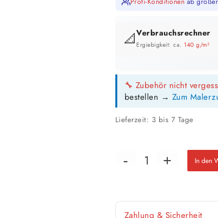
Profi-Konditionen
ab größer
Verbrauchsrechner
📐
Ergiebigkeit: ca.
140 g/m²
GEBINDE-REICHWEITE IM ÜBERB
🔧 Zubehör nicht verges
bestellen →
Zum Malerz
Lieferzeit:
3 bis 7 Tage
📏 Ihre Fläche
In den 
🎨 Jetziger Zustand
Zahlung & Sicherheit