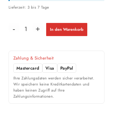
36 m²
bis ca.
2 Anstriche
Lieferzeit:
3 bis 7 Tage
📏 Ihre Fläche
In den Warenkorb
m²
🎨 Jetziger Zustand
Zahlung & Sicherheit
Farbig / dunkel
2 Anstriche empfohlen
Mastercard
Visa
PayPal
Ihre Zahlungsdaten werden sicher verarbeitet.
Weiß / hell
Wir speichern keine Kreditkartendaten und
1 Anstrich reicht meist
haben keinen Zugriff auf Ihre
Zahlungsinformationen.
Werte sind Richtwerte und können je nach Untergrund und Werkzeug
abweichen. Für 10 % Reserve wird automatisch aufgerundet.