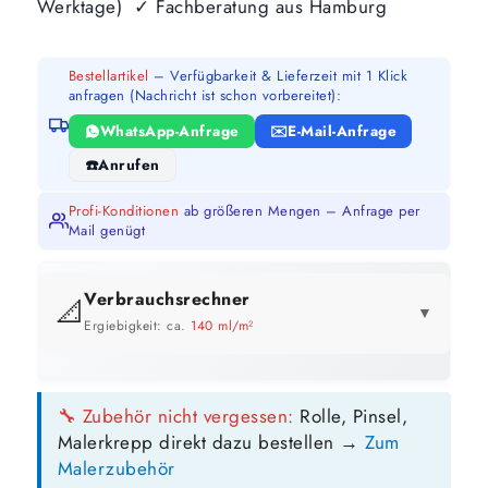
Werktage) ✓ Fachberatung aus Hamburg
Bestellartikel
– Verfügbarkeit & Lieferzeit mit 1 Klick
anfragen (Nachricht ist schon vorbereitet):
WhatsApp-Anfrage
E-Mail-Anfrage
Anrufen
Profi-Konditionen
ab größeren Mengen – Anfrage per
Mail genügt
Verbrauchsrechner
📐
▼
Ergiebigkeit: ca.
140 ml/m²
GEBINDE-REICHWEITE IM ÜBERBLICK
🔧 Zubehör nicht vergessen:
Rolle, Pinsel,
10 Liter
Malerkrepp direkt dazu bestellen →
Zum
71 m²
bis ca.
Malerzubehör
1 Anstrich