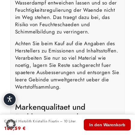
Wasserdampf entweichen lassen und so der
Feuchtigkeitsregulierung der Waende nicht
im Weg stehen. Das traegt dazu bei, das
Risiko von Feuchteschaeden und
Schimmelbildung zu verringern.
Achten Sie beim Kauf auf die Angaben des
Herstellers zu Emissionen und Inhaltsstoffen.
Verarbeiten Sie nur so viel Material wie
noetig, lagern Sie Reste sachgerecht fuer
spaetere Ausbesserungen und entsorgen Sie
leere Gebinde umweltgerecht ueber die
Wertstoffsammlung.
Markenqualitaet und
Fachberatung — darum
Caparol Histolith Kristallin Fixativ – 10 Liter
🏠
🛍️
🔍
🛒
👤
Caparol Histolith Kristallin
In den Warenkorb
180,59
€
Start
Shop
Suche
Warenkorb
Konto