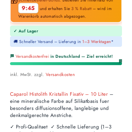
🎁
9:44
und erhalten Sie
3 % Rabatt
– wird im
Warenkorb automatisch abgezogen.
✓ Auf Lager
🚚 Schneller Versand – Lieferung in
1–3 Werktagen
*
🏁
Versandkostenfrei
in Deutschland — Ziel erreicht!
🏁
inkl. MwSt.
zzgl.
Versandkosten
Caparol Histolith Kristallin Fixativ – 10 Liter
–
eine mineralische Farbe auf Silikatbasis fuer
besonders diffusionsoffene, langlebige und
denkmalgerechte Anstriche.
✓ Profi-Qualitaet ✓ Schnelle Lieferung (1–3