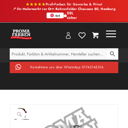
★★★★★
Profi-Farben für Gewerbe & Privat
📍 Ihr Malermarkt vor Ort: Bahrenfelder Chaussee 80, Hamburg
SSL
sicher
Kontaktiere uns über WhatsApp 01743145316