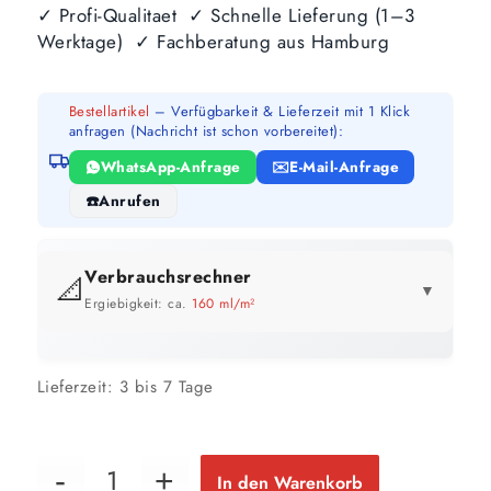
✓ Profi-Qualitaet ✓ Schnelle Lieferung (1–3
Werktage) ✓ Fachberatung aus Hamburg
Bestellartikel
– Verfügbarkeit & Lieferzeit mit 1 Klick
anfragen (Nachricht ist schon vorbereitet):
WhatsApp-Anfrage
E-Mail-Anfrage
Anrufen
Verbrauchsrechner
📐
▼
Ergiebigkeit: ca.
160 ml/m²
GEBINDE-REICHWEITE IM ÜBERBLICK
Lieferzeit:
3 bis 7 Tage
2,5 Liter
5 Liter
10 Liter
16 m²
31 m²
63 m²
bis ca.
bis ca.
bis ca.
1 Anstrich
1 Anstrich
1 Anstrich
8 m²
16 m²
31 m²
bis ca.
bis ca.
bis ca.
In den Warenkorb