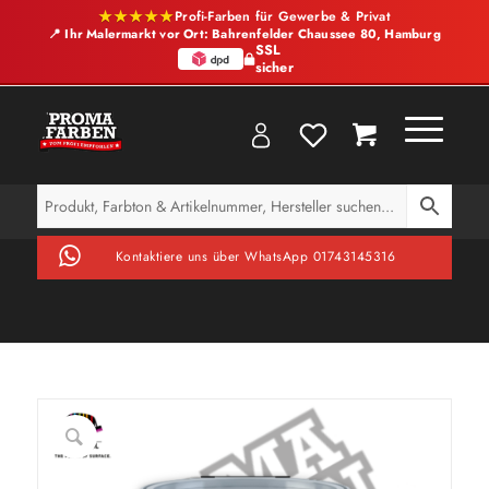
★★★★★
Profi-Farben für Gewerbe & Privat
📍 Ihr Malermarkt vor Ort: Bahrenfelder Chaussee 80, Hamburg
SSL
sicher
Kontaktiere uns über WhatsApp 01743145316