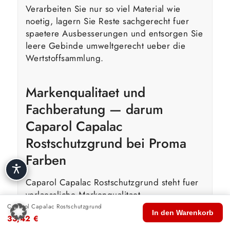
Verarbeiten Sie nur so viel Material wie
noetig, lagern Sie Reste sachgerecht fuer
spaetere Ausbesserungen und entsorgen Sie
leere Gebinde umweltgerecht ueber die
Wertstoffsammlung.
Markenqualitaet und
Fachberatung — darum
Caparol Capalac
Rostschutzgrund bei Proma
Farben
Caparol Capalac Rostschutzgrund steht fuer
verlaessliche Markenqualitaet.
Markenprodukte bieten eine gleichbleibende
Caparol Capalac Rostschutzgrund
🏠
🛍️
🔍
🛒
👤
In den Warenkorb
33,42
€
Rezeptur, reproduzierbare Farbtoene und
Start
Shop
Suche
Warenkorb
Konto