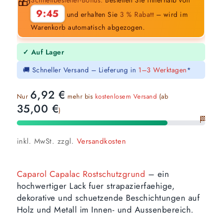
🎁
9:44
und erhalten Sie
3 % Rabatt
– wird im
Warenkorb automatisch abgezogen.
✓ Auf Lager
🚚 Schneller Versand – Lieferung in
1–3 Werktagen
*
6,92
€
Nur
mehr bis
kostenlosem Versand
(ab
35,00
€
)
🏁
inkl. MwSt.
zzgl.
Versandkosten
Caparol Capalac Rostschutzgrund
– ein
hochwertiger Lack fuer strapazierfaehige,
dekorative und schuetzende Beschichtungen auf
Holz und Metall im Innen- und Aussenbereich.