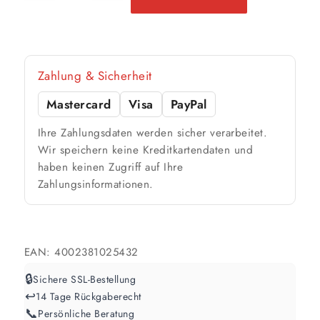
2 Anstriche
2 Anstriche
2 Anstriche
12,5 Liter
78 m²
bis ca.
1 Anstrich
Zahlung & Sicherheit
39 m²
bis ca.
2 Anstriche
Mastercard
Visa
PayPal
Ihre Zahlungsdaten werden sicher verarbeitet.
📏 Ihre Fläche
Wir speichern keine Kreditkartendaten und
haben keinen Zugriff auf Ihre
m²
Zahlungsinformationen.
🎨 Jetziger Zustand
Farbig / dunkel
EAN:
4002381025432
2 Anstriche empfohlen
🔒
Sichere SSL-Bestellung
↩️
14 Tage Rückgaberecht
Weiß / hell
📞
Persönliche Beratung
1 Anstrich reicht meist