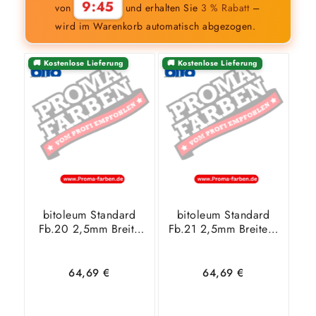
9:44
von
und erhalten Sie
3 % Rabatt
–
wird im Warenkorb automatisch abgezogen.
🚚 Kostenlose Lieferung
🚚 Kostenlose Lieferung
bitoleum Standard
bitoleum Standard
Fb.20 2,5mm Breite
Fb.21 2,5mm Breite 2
2 m natureplus
m natureplus Blauer
Blauer Engel
Engel
64,69
€
64,69
€