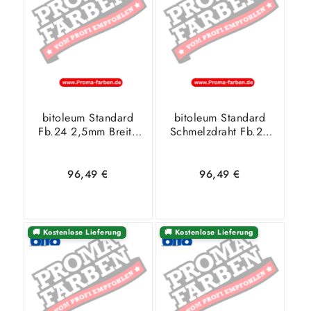
Warenkorb
Details
Warenkorb
Details
bitoleum Standard
bitoleum Standard
Fb.24 2,5mm Breite
Schmelzdraht Fb.20
2 m natureplus
50 m MC 3038
Blauer Engel
96,49
€
96,49
€
🚚 Kostenlose Lieferung
🚚 Kostenlose Lieferung
In den
Zeige
In den
Zeige
Warenkorb
Details
Warenkorb
Details