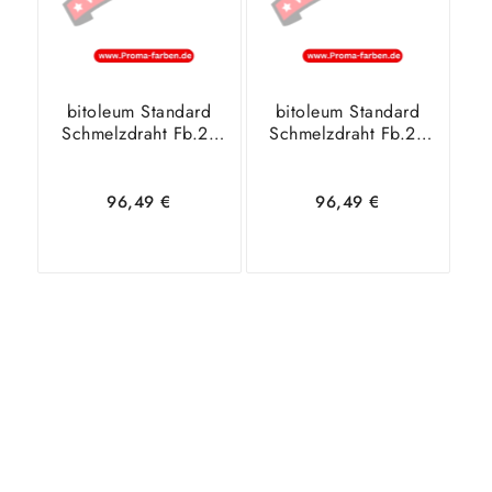
bitoleum Standard
bitoleum Standard
Schmelzdraht Fb.21
Schmelzdraht Fb.23
50 m MC 3032
50 m MC 2621
96,49
€
96,49
€
In den
Zeige
In den
Zeige
Warenkorb
Details
Warenkorb
Details