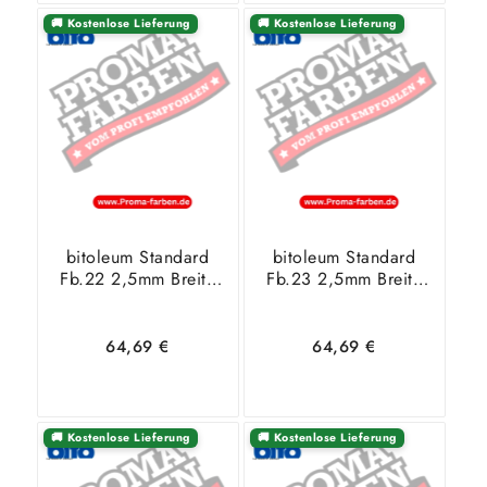
🚚 Kostenlose Lieferung
🚚 Kostenlose Lieferung
In den
Zeige
In den
Zeige
Warenkorb
Details
Warenkorb
Details
bitoleum Standard
bitoleum Standard
Fb.22 2,5mm Breite
Fb.23 2,5mm Breite
2 m natureplus
2 m natureplus
Blauer Engel
Blauer Engel
64,69
€
64,69
€
🚚 Kostenlose Lieferung
🚚 Kostenlose Lieferung
In den
Zeige
In den
Zeige