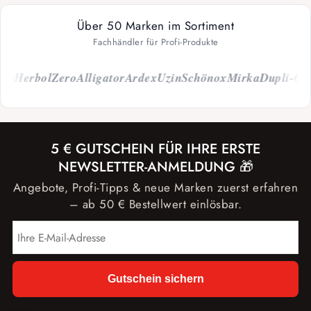
Über 50 Marken im Sortiment
Fachhändler für Profi-Produkte
Herbol
Zero
Alligator
Ardex
Uzin
Schönox
Mirka
Dupli-Color
5 € GUTSCHEIN FÜR IHRE ERSTE
NEWSLETTER-ANMELDUNG 🎁
Angebote, Profi-Tipps & neue Marken zuerst erfahren
– ab 50 € Bestellwert einlösbar.
Gutschein sichern