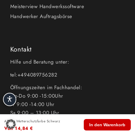
Meisterview Handwerkssoftware
Handwerker Auftragsbörse
Kontakt
Hilfe und Beratung unter:
tel:+494089756282
Öffnungszeiten im Fachhandel:
Mo-Do 9:00 -15:00Uhr
Fr 9:00 -14:00 Uhr
Sa 9:00 – 13:00 Uhr
Alpina Wetterschutzfarbe Schwarz
🏠
🛍️
🔍
🛒
👤
Telefon Support 24 STD
In den Warenkorb
Von
14,84
€
Start
Shop
Suche
Warenkorb
Konto
tel:+494089756282