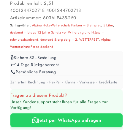
Produkt enthält: 2,5
l
4001244702718
4001244702718
Artikelnummer:
603ALP435-250
Schlagwörter:
Alpina Holz-Wetterschutz-Farben – Steingrau
,
5 Liter
,
deckend – bis zu 12 Jahre Schutz vor Witterung und Nässe –
schmutzabweisend
,
deckend & ergiebig – 2
,
WETTERFEST
,
Alpina
Wetterschutz-Farbe deckend
🔒
Sichere SSL-Bestellung
↩️
14 Tage Rückgaberecht
📞
Persönliche Beratung
Zahlarten:
Rechnung · PayPal · Klarna · Vorkasse · Kreditkarte
Fragen zu diesem Produkt?
Unser Kundensupport steht Ihnen für alle Fragen zur
Verfügung!
Jetzt per WhatsApp anfragen