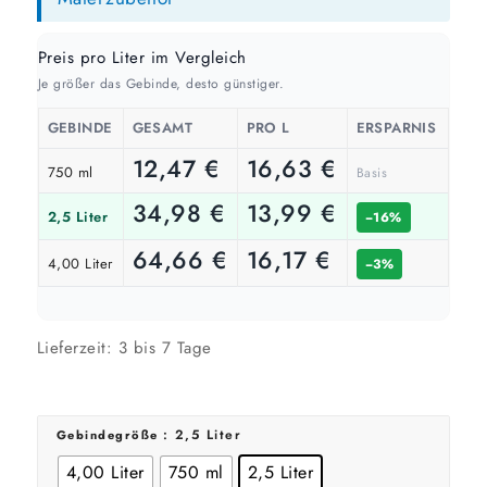
1 Anstrich
1 Anstrich
1 Anstrich
13 m²
8 m²
2 m²
bis ca.
bis ca.
bis ca.
2 Anstriche
2 Anstriche
2 Anstriche
Preis pro Liter im Vergleich
Je größer das Gebinde, desto günstiger.
📏 Ihre Fläche
GEBINDE
GESAMT
PRO L
ERSPARNIS
m²
12,47
€
16,63
€
750 ml
Basis
34,98
€
13,99
€
2,5 Liter
−16%
🎨 Jetziger Zustand
64,66
€
16,17
€
4,00 Liter
Farbig / dunkel
−3%
2 Anstriche empfohlen
Lieferzeit:
3 bis 7 Tage
Weiß / hell
1 Anstrich reicht meist
: 2,5 Liter
Gebindegröße
Werte sind Richtwerte und können je nach Untergrund und Werkzeug
4,00 Liter
750 ml
2,5 Liter
abweichen. Für 10 % Reserve wird automatisch aufgerundet.