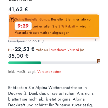
41,63
€
🎁
Schnellbesteller-Bonus:
Bestellen Sie innerhalb von
9:28
und erhalten Sie
3 % Rabatt
– wird im
Warenkorb automatisch abgezogen.
l
Grundpreis:
16,65
€
/
22,53
€
Nur
mehr bis
kostenlosem Versand
(ab
35,00
€
)
🏁
inkl. MwSt.
zzgl.
Versandkosten
Entdecken Sie Alpina Wetterschutzfarbe in
Deckweiß. Dank des ultraelastischen Anstrichs
blättert sie nicht ab, bietet original Alpina
Deckkraft und schützt Ihr Zuhause zuverlässig.