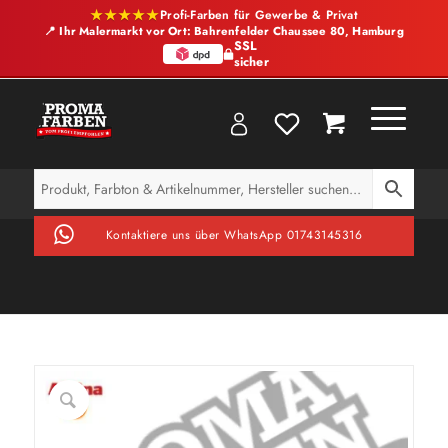
★★★★★
Profi-Farben für Gewerbe & Privat
📍 Ihr Malermarkt vor Ort: Bahrenfelder Chaussee 80, Hamburg
SSL
sicher
Kontaktiere uns über WhatsApp 01743145316