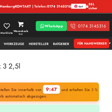
SSL
, Hamburg
KONTAKT
| Telefon:
0174 3145316
sicher
0174 3145316
WhatsApp
Warenkorb
Merkliste
leer
FÜR HANDWERKER
WERKZEUGE
HERSTELLER
RATGEBER
 3 2,5l
9:46
tellen Sie innerhalb von
und erhalten Sie
3 %
rb automatisch abgezogen.