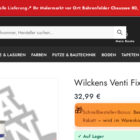
elle Lieferung
📍 Ihr Malermarkt vor Ort: Bahrenfelder Chaussee 80
Mein Konto
E & LASUREN
FARBEN
PUTZE & BAUTECHNIK
BODEN
TAPETEN
Wilckens Venti Fix
32,99
€
🎁
Schnellbesteller-Bonus:
Bes
Rabatt
– wird im Warenko
✓ Auf Lager