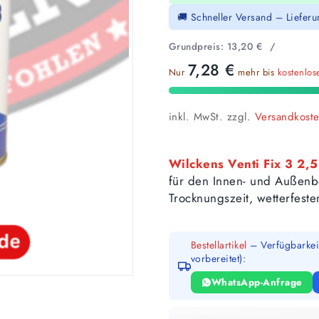
🚚 Schneller Versand – Liefer
Grundpreis:
13,20
€
/
7,28
€
Nur
mehr bis
kostenlo
inkl. MwSt.
zzgl.
Versandkost
Wilckens Venti Fix 3 2,5
für den Innen- und Außenbe
Trocknungszeit, wetterfest
Bestellartikel
– Verfügbarkeit
vorbereitet):
WhatsApp-Anfrage