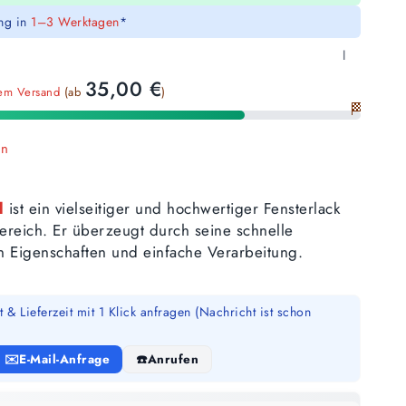
ung in
1–3 Werktagen
*
l
35,00
€
sem Versand
(ab
)
🏁
en
l
ist ein vielseitiger und hochwertiger Fensterlack
reich. Er überzeugt durch seine schnelle
en Eigenschaften und einfache Verarbeitung.
 & Lieferzeit mit 1 Klick anfragen (Nachricht ist schon
E-Mail-Anfrage
Anrufen