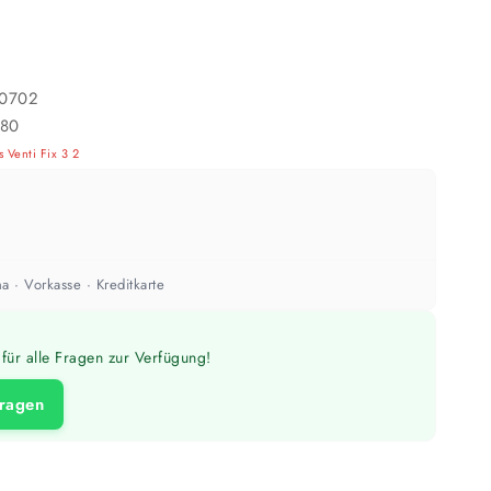
ach Untergrund und Werkzeug abweichen. Für 10 % Reserve wird automatisch
aufgerundet.
0702
80
 Venti Fix 3 2
a · Vorkasse · Kreditkarte
für alle Fragen zur Verfügung!
fragen