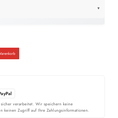
▼
LICK
2,5 Liter
21 m²
bis ca.
1 Anstrich
10 m²
Warenkorb
bis ca.
2 Anstriche
m²
PayPal
sicher verarbeitet. Wir speichern keine
n keinen Zugriff auf Ihre Zahlungsinformationen.
Weiß / hell
n
1 Anstrich reicht meist