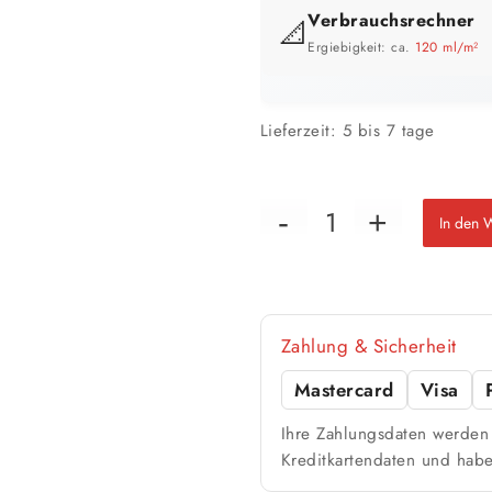
Verbrauchsrechner
📐
Ergiebigkeit: ca.
120 ml/m²
GEBINDE-REICHWEITE IM ÜBERB
Lieferzeit:
5 bis 7 tage
In den 
📏 Ihre Fläche
Zahlung & Sicherheit
Mastercard
Visa
🎨 Jetziger Zustand
Ihre Zahlungsdaten werden 
Kreditkartendaten und habe
Farbig / dunkel
2 Anstriche empfohle