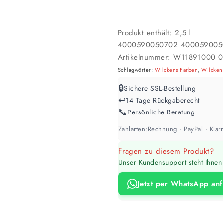
Werte sind Richtwerte und können je n
Produkt enthält: 2,5
l
4000590050702
400059005
Artikelnummer:
W11891000 0
Schlagwörter:
Wilckens Farben
,
Wilckens
🔒
Sichere SSL-Bestellung
↩️
14 Tage Rückgaberecht
📞
Persönliche Beratung
Zahlarten:
Rechnung · PayPal · Klarn
Fragen zu diesem Produkt?
Unser Kundensupport steht Ihnen 
Jetzt per WhatsApp an