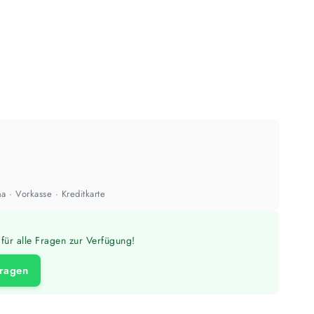
m²
mm
ach Untergrund und Werkzeug abweichen. Für 10 % Reserve wird automatisch
aufgerundet.
a · Vorkasse · Kreditkarte
für alle Fragen zur Verfügung!
fragen