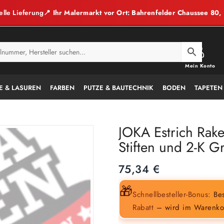
elle Lieferung
📍 Ihr Malermarkt vor Ort: Bahrenfelder Chaussee 80
Mein Konto
E & LASUREN
FARBEN
PUTZE & BAUTECHNIK
BODEN
TAPETEN
JOKA Estrich Rakel
Stiften und 2-K G
75,34
€
🎁
Schnellbesteller-Bonus:
Bes
Rabatt
– wird im Warenko