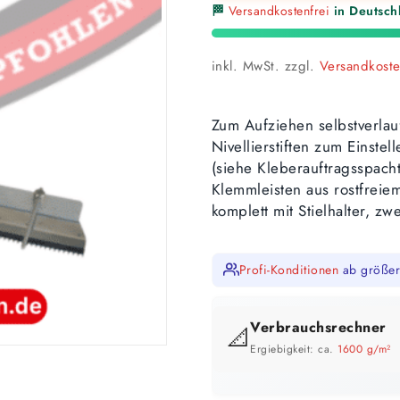
🏁
Versandkostenfrei
in Deutschl
inkl. MwSt.
zzgl.
Versandkost
Zum Aufziehen selbstverlau
Nivellierstiften zum Einste
(siehe Kleberauftragsspach
Klemmleisten aus rostfreie
komplett mit Stielhalter, z
Profi-Konditionen
ab größer
Verbrauchsrechner
📐
Ergiebigkeit: ca.
1600 g/m²