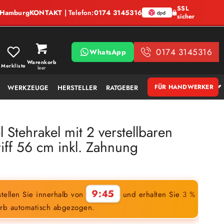
SSL
, Hamburg
KONTAKT
| Telefon:
0174 3145316
sicher
0174 3145316
WhatsApp
Warenkorb
Merkliste
leer
FÜR HANDWERKER
WERKZEUGE
HERSTELLER
RATGEBER
 Stehrakel mit 2 verstellbaren
riff 56 cm inkl. Zahnung
9:44
tellen Sie innerhalb von
und erhalten Sie
3 %
rb automatisch abgezogen.