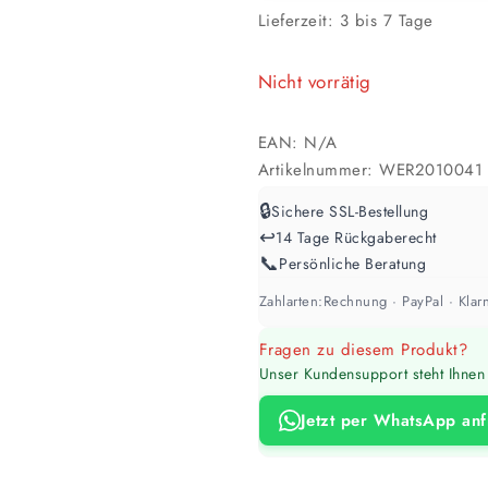
📏 Ihre Fläche
Lieferzeit:
3 bis 7 Tage
Nicht vorrätig
📐 Schichtdicke
EAN:
N/A
Artikelnummer:
WER2010041
🔒
Sichere SSL-Bestellung
↩️
14 Tage Rückgaberecht
Werte sind Richtwerte und können je n
📞
Persönliche Beratung
Zahlarten:
Rechnung · PayPal · Klarn
Fragen zu diesem Produkt?
Unser Kundensupport steht Ihnen 
Jetzt per WhatsApp an