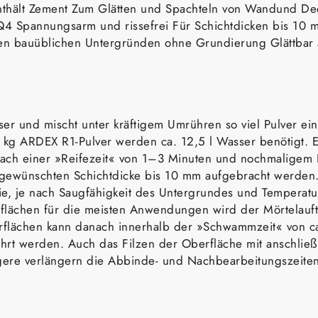
nthält Zement Zum Glätten und Spachteln von Wandund D
4 Spannungsarm und rissefrei Für Schichtdicken bis 10 m
len bauüblichen Untergründen ohne Grundierung Glättbar 
er und mischt unter kräftigem Umrühren so viel Pulver ein
 kg ARDEX R1-Pulver werden ca. 12,5 l Wasser benötigt. Es
ach einer »Reifezeit« von 1–3 Minuten und nochmaligem D
r gewünschten Schichtdicke bis 10 mm aufgebracht werden
ie, je nach Saugfähigkeit des Untergrundes und Temperatu
flächen für die meisten Anwendungen wird der Mörtelauft
rflächen kann danach innerhalb der »Schwammzeit« von ca
t werden. Auch das Filzen der Oberfläche mit anschließe
gere verlängern die Abbinde- und Nachbearbeitungszeiten