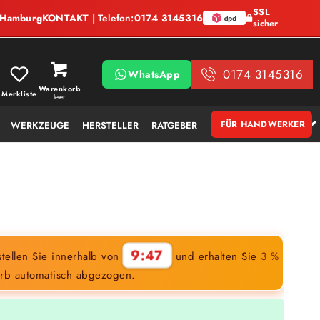
SSL
, Hamburg
KONTAKT
| Telefon:
0174 3145316
sicher
0174 3145316
WhatsApp
Warenkorb
Merkliste
leer
FÜR HANDWERKER
WERKZEUGE
HERSTELLER
RATGEBER
9:46
tellen Sie innerhalb von
und erhalten Sie
3 %
rb automatisch abgezogen.