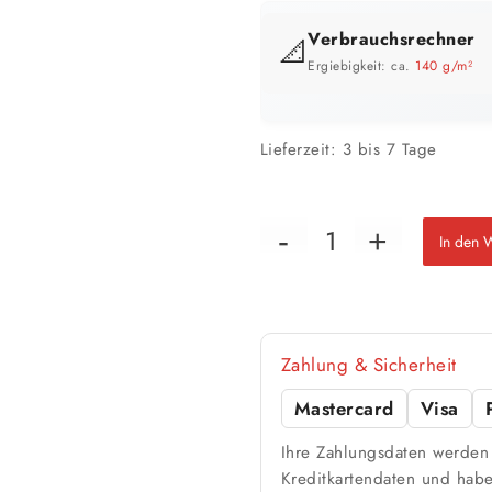
Verbrauchsrechner
📐
Ergiebigkeit: ca.
140 g/m²
GEBINDE-REICHWEITE IM ÜBERB
Lieferzeit:
3 bis 7 Tage
In den 
📏 Ihre Fläche
Zahlung & Sicherheit
Mastercard
Visa
🎨 Jetziger Zustand
Ihre Zahlungsdaten werden 
Kreditkartendaten und habe
Farbig / dunkel