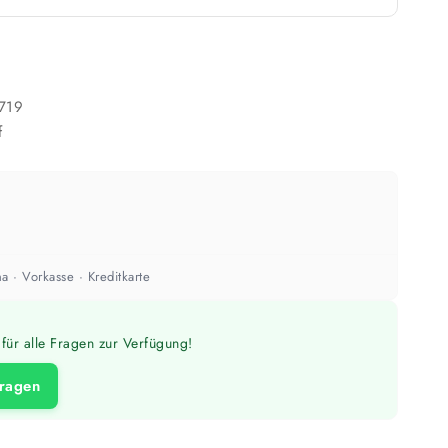
n
1 Anstrich reicht meist
ach Untergrund und Werkzeug abweichen. Für 10 % Reserve wird automatisch
aufgerundet.
719
f
a · Vorkasse · Kreditkarte
für alle Fragen zur Verfügung!
fragen