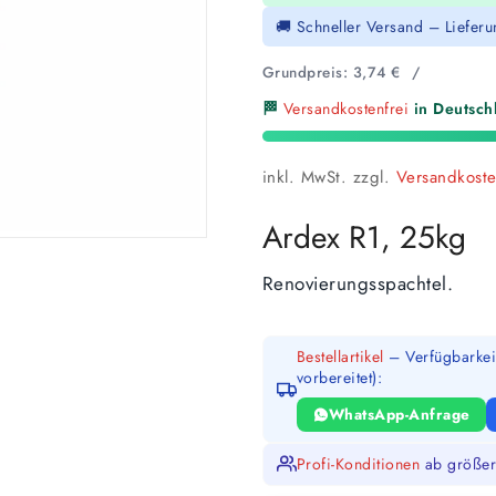
🚚 Schneller Versand – Liefer
Grundpreis:
3,74
€
/
🏁
Versandkostenfrei
in Deutschl
inkl. MwSt.
zzgl.
Versandkost
Ardex R1, 25kg
Renovierungsspachtel.
Bestellartikel
– Verfügbarkeit
vorbereitet):
WhatsApp-Anfrage
Profi-Konditionen
ab größer