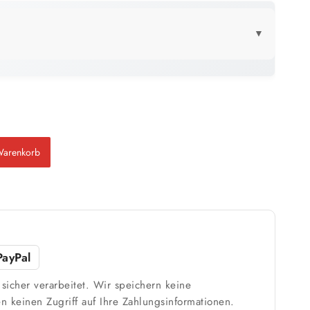
▼
LICK
25 kg
179 m²
bis ca.
1 Anstrich
89 m²
Warenkorb
bis ca.
2 Anstriche
m²
PayPal
sicher verarbeitet. Wir speichern keine
n keinen Zugriff auf Ihre Zahlungsinformationen.
Weiß / hell