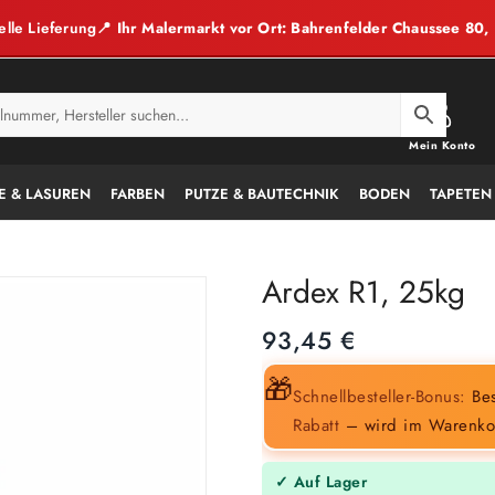
elle Lieferung
📍 Ihr Malermarkt vor Ort: Bahrenfelder Chaussee 80
Mein Konto
E & LASUREN
FARBEN
PUTZE & BAUTECHNIK
BODEN
TAPETEN
Ardex R1, 25kg
93,45
€
🎁
Schnellbesteller-Bonus:
Bes
Rabatt
– wird im Warenko
✓ Auf Lager