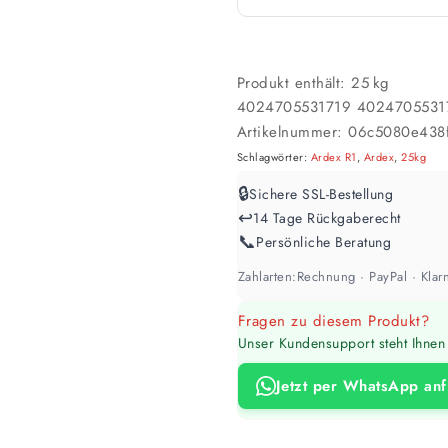
2 Anstriche empfohle
Werte sind Richtwerte und können je n
Produkt enthält: 25
kg
4024705531719
4024705531
Artikelnummer:
06c5080e438
Schlagwörter:
Ardex R1
,
Ardex
,
25kg
🔒
Sichere SSL-Bestellung
↩️
14 Tage Rückgaberecht
📞
Persönliche Beratung
Zahlarten:
Rechnung · PayPal · Klarn
Fragen zu diesem Produkt?
Unser Kundensupport steht Ihnen 
Jetzt per WhatsApp an