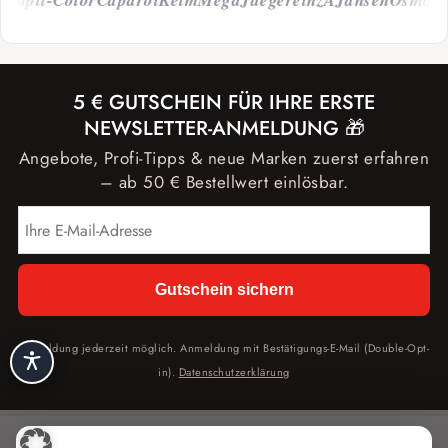
pli-Color
Caparol
Keim
Mega
Jaeger
einzA
Jansen
Osmo
Stor
5 € GUTSCHEIN FÜR IHRE ERSTE
NEWSLETTER-ANMELDUNG 🎁
Angebote, Profi-Tipps & neue Marken zuerst erfahren
– ab 50 € Bestellwert einlösbar.
Gutschein sichern
Abmeldung jederzeit möglich. Anmeldung mit Bestätigungs-E-Mail (Double-Opt-
in).
Datenschutzerklärung
🏠
🛍️
🔍
🛒
👤