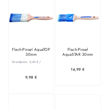
In den
Zeige
In den
Zeige
Warenkorb
Details
Warenkorb
Details
Flach-Pinsel AquaTOP
Flach-Pinsel
30mm
AquaSTAR 30mm
Grundpreis:
5,43
€
/
14,99
€
9,98
€
In den
Zeige
In den
Zeige
Warenkorb
Details