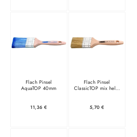
In den
Zeige
In den
Zeige
Warenkorb
Details
Warenkorb
Details
Flach Pinsel
Flach Pinsel
AquaTOP 40mm
ClassicTOP mix helle
Borsten 20mm
11,36
€
5,70
€