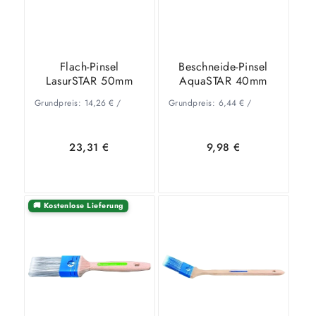
Flach-Pinsel
Beschneide-Pinsel
LasurSTAR 50mm
AquaSTAR 40mm
Grundpreis:
14,26
€
/
Grundpreis:
6,44
€
/
23,31
€
9,98
€
🚚 Kostenlose Lieferung
In den
Zeige
In den
Zeige
Warenkorb
Details
Warenkorb
Details