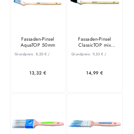
Fassaden-Pinsel
Fassaden-Pinsel
AquaTOP 50mm
ClassicTOP mix
50mm
Grundpreis:
8,20
€
/
Grundpreis:
9,53
€
/
13,32
€
14,99
€
In den
Zeige
In den
Zeige
Warenkorb
Details
Warenkorb
Details