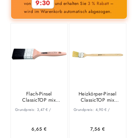
9:29
von
und erhalten Sie
3 % Rabatt
–
wird im Warenkorb automatisch abgezogen.
Flach-Pinsel
Heizkörper-Pinsel
ClassicTOP mix
ClassicTOP mix
dunkle Borsten 20mm
50mm
Grundpreis:
3,47
€
/
Grundpreis:
4,90
€
/
6,65
€
7,56
€