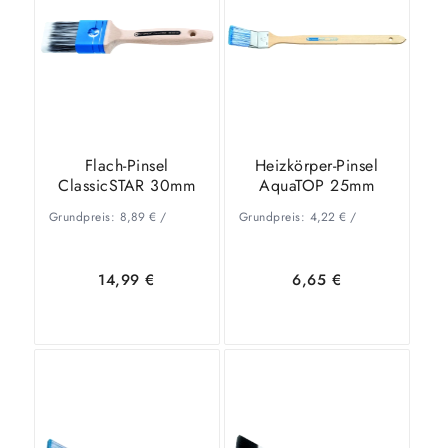
Warenkorb
Details
Flach-Pinsel
Heizkörper-Pinsel
ClassicSTAR 30mm
AquaTOP 25mm
Grundpreis:
8,89
€
/
Grundpreis:
4,22
€
/
14,99
€
6,65
€
In den
Zeige
In den
Zeige
Warenkorb
Details
Warenkorb
Details