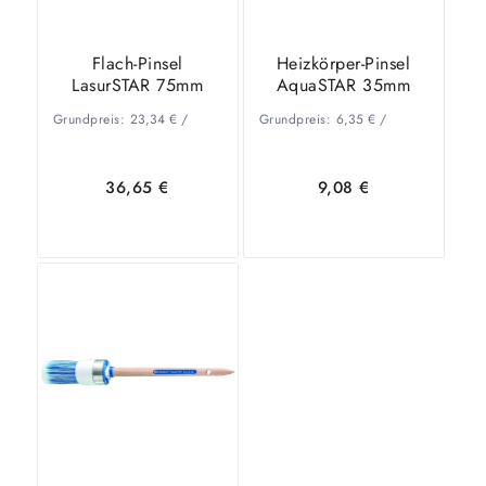
Flach-Pinsel
Heizkörper-Pinsel
LasurSTAR 75mm
AquaSTAR 35mm
Grundpreis:
23,34
€
/
Grundpreis:
6,35
€
/
36,65
€
9,08
€
In den
Zeige
In den
Zeige
Warenkorb
Details
Warenkorb
Details