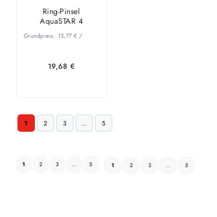
Ring-Pinsel
AquaSTAR 4
Grundpreis:
13,77
€
/
19,68
€
In den
Zeige
1
2
3
…
5
Warenkorb
Details
1
2
3
…
5
1
2
3
…
5