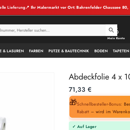
elle Lieferung
📍 Ihr Malermarkt vor Ort: Bahrenfelder Chaussee 80
Mein Konto
E & LASUREN
FARBEN
PUTZE & BAUTECHNIK
BODEN
TAPETEN
Abdeckfolie 4 x 
71,33
€
🎁
Schnellbesteller-Bonus:
Bes
Rabatt
– wird im Warenko
✓ Auf Lager