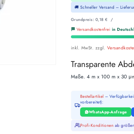
🚚 Schneller Versand – Liefer
Grundpreis:
0,18
€
/
🏁
Versandkostenfrei
in Deutschl
inkl. MwSt.
zzgl.
Versandkost
Transparente Abde
Maße. 4
m x 100 m x 30 μ
Bestellartikel
– Verfügbarkeit
vorbereitet):
WhatsApp-Anfrage
Profi-Konditionen
ab größer