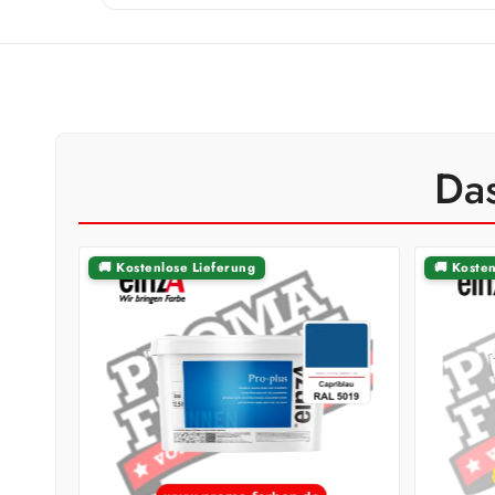
Das
🚚 Kostenlose Lieferung
🚚 Koste