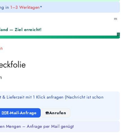
ung in
1–3 Werktagen
*
m
and — Ziel erreicht!
🏁
en
ckfolie
m
 & Lieferzeit mit 1 Klick anfragen (Nachricht ist schon
E-Mail-Anfrage
Anrufen
en Mengen – Anfrage per Mail genügt