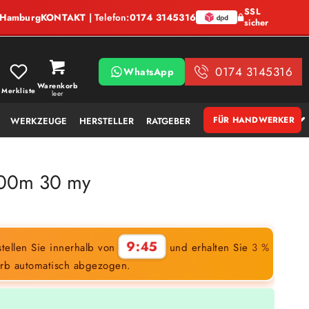
SSL
, Hamburg
KONTAKT
| Telefon:
0174 3145316
sicher
0174 3145316
WhatsApp
Warenkorb
Merkliste
leer
FÜR HANDWERKER
WERKZEUGE
HERSTELLER
RATGEBER
100m 30 my
9:44
tellen Sie innerhalb von
und erhalten Sie
3 %
rb automatisch abgezogen.