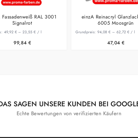
A Fassadenweiß RAL 3001
einzA Reinacryl Glanzla
Signalrot
6005 Moosgrün
s:
49,92
€
–
23,55
€
/
l
Grundpreis:
94,08
€
–
62,72
€
/
l
99,84
€
47,04
€
DAS SAGEN UNSERE KUNDEN BEI GOOGL
Echte Bewertungen von verifizierten Käufern