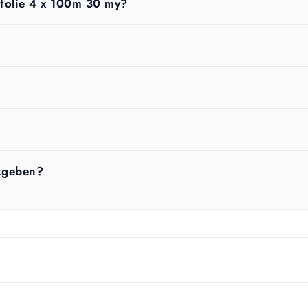
kfolie 4 x 100m 30 my?
kgeben?