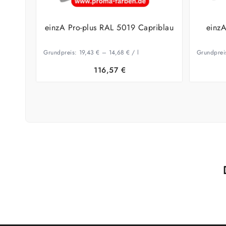
einzA Pro-plus RAL 5019 Capriblau
einz
Grundpreis:
19,43
€
–
14,68
€
/
l
Grundprei
116,57
€