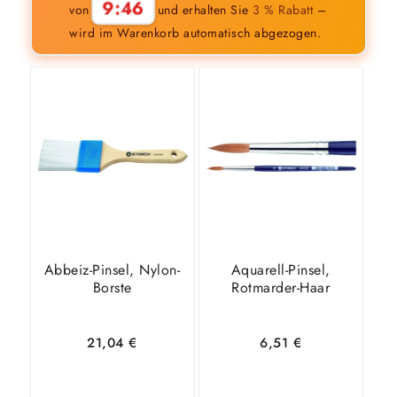
9:45
von
und erhalten Sie
3 % Rabatt
–
wird im Warenkorb automatisch abgezogen.
Abbeiz-Pinsel, Nylon-
Aquarell-Pinsel,
Borste
Rotmarder-Haar
21,04
€
6,51
€