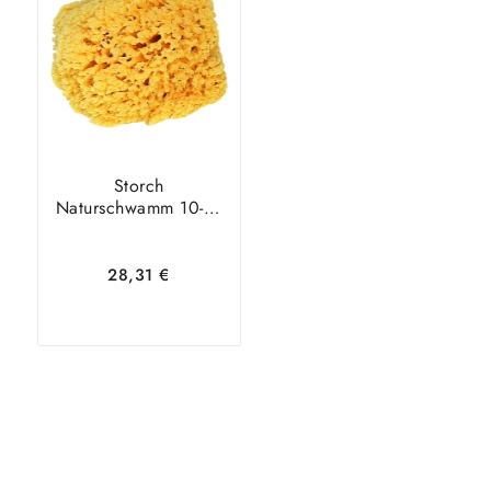
Warenkorb
Details
Warenkorb
Details
Storch
Naturschwamm 10-15
cm
28,31
€
In den
Zeige
Warenkorb
Details