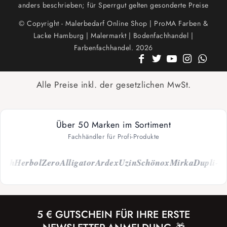
anders beschrieben; für Sperrgut gelten gesonderte Preise
© Copyright - Malerbedarf Online Shop | ProMA Farben &
Lacke Hamburg | Malermarkt | Bodenfachhandel |
Farbenfachhandel. 2026
Alle Preise inkl. der gesetzlichen MwSt.
Über 50 Marken im Sortiment
Fachhändler für Profi-Produkte
ch
Herbol
Zero
Alligator
Ardex
Uzin
Schönox
Mirka
Dupli-Col
5 € GUTSCHEIN FÜR IHRE ERSTE