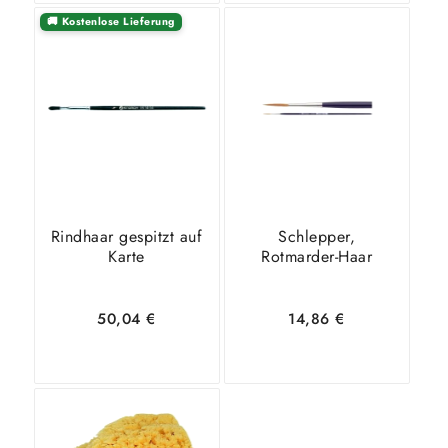
🚚 Kostenlose Lieferung
In den
Zeige
In den
Zeige
Warenkorb
Details
Warenkorb
Details
Rindhaar gespitzt auf
Schlepper,
Karte
Rotmarder-Haar
50,04
€
14,86
€
In den
Zeige
In den
Zeige