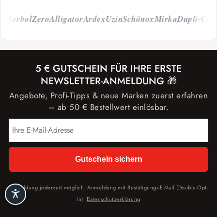
Herbol
Zero
Alligator
Ardex
Uzin
Schönox
Mirka
Dupli-Color
5 € GUTSCHEIN FÜR IHRE ERSTE
NEWSLETTER-ANMELDUNG 🎁
Angebote, Profi-Tipps & neue Marken zuerst erfahren
– ab 50 € Bestellwert einlösbar.
Gutschein sichern
Abmeldung jederzeit möglich. Anmeldung mit Bestätigungs-E-Mail (Double-Opt-
in).
Datenschutzerklärung