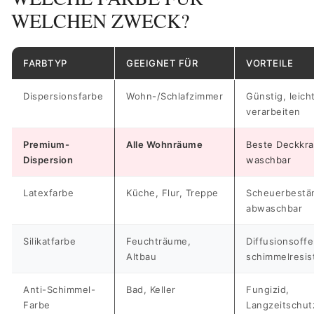
WELCHEN ZWECK?
FARBTYP
GEEIGNET FÜR
VORTEILE
Dispersionsfarbe
Wohn-/Schlafzimmer
Günstig, leich
verarbeiten
Premium-
Alle Wohnräume
Beste Deckkra
Dispersion
waschbar
Latexfarbe
Küche, Flur, Treppe
Scheuerbestän
abwaschbar
Silikatfarbe
Feuchträume,
Diffusionsoffe
Altbau
schimmelresis
Anti-Schimmel-
Bad, Keller
Fungizid,
Farbe
Langzeitschut