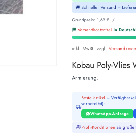
🚚 Schneller Versand – Liefer
Grundpreis:
1,69
€
/
🏁
Versandkostenfrei
in Deutschl
inkl. MwSt.
zzgl.
Versandkost
Kobau Poly-Vlies
Armierung.
Bestellartikel
– Verfügbarkeit
vorbereitet):
WhatsApp-Anfrage
Profi-Konditionen
ab größer