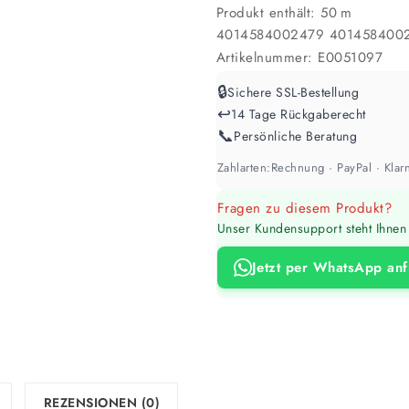
Produkt enthält: 50
m
4014584002479
401458400
Artikelnummer:
E0051097
🔒
Sichere SSL-Bestellung
↩️
14 Tage Rückgaberecht
📞
Persönliche Beratung
Zahlarten:
Rechnung · PayPal · Klarn
Fragen zu diesem Produkt?
Unser Kundensupport steht Ihnen 
Jetzt per WhatsApp an
REZENSIONEN (0)