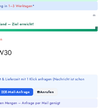
ung in
1–3 Werktagen
*
m
and — Ziel erreicht!
🏁
en
 W30
 & Lieferzeit mit 1 Klick anfragen (Nachricht ist schon
E-Mail-Anfrage
Anrufen
en Mengen – Anfrage per Mail genügt