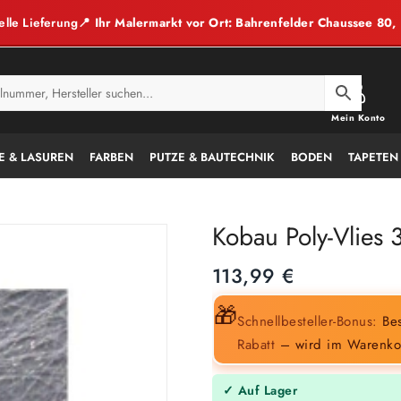
elle Lieferung
📍 Ihr Malermarkt vor Ort: Bahrenfelder Chaussee 80
Mein Konto
E & LASUREN
FARBEN
PUTZE & BAUTECHNIK
BODEN
TAPETEN
Kobau Poly-Vlies
113,99
€
🎁
Schnellbesteller-Bonus:
Bes
Rabatt
– wird im Warenko
✓ Auf Lager