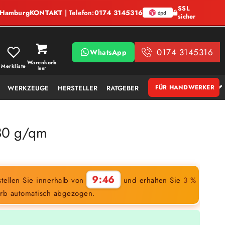
SSL
, Hamburg
KONTAKT
| Telefon:
0174 3145316
sicher
0174 3145316
WhatsApp
Warenkorb
Merkliste
leer
FÜR HANDWERKER
WERKZEUGE
HERSTELLER
RATGEBER
 30 g/qm
9:45
tellen Sie innerhalb von
und erhalten Sie
3 %
rb automatisch abgezogen.