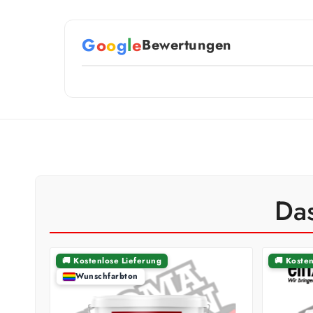
G
o
o
g
l
e
Bewertungen
Das
🚚 Kostenlose Lieferung
🚚 Koste
Wunschfarbton