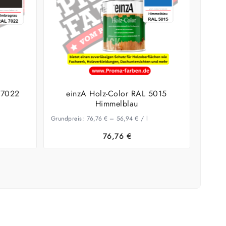
 7022
einzA Holz-Color RAL 5015
Himmelblau
Grundpreis:
76,76
€
–
56,94
€
/
l
76,76
€