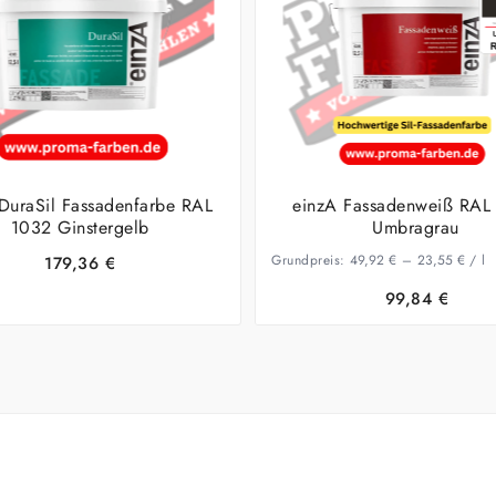
DuraSil Fassadenfarbe RAL
einzA Fassadenweiß RAL
1032 Ginstergelb
Umbragrau
Grundpreis:
49,92
€
–
23,55
€
/
l
179,36
€
99,84
€