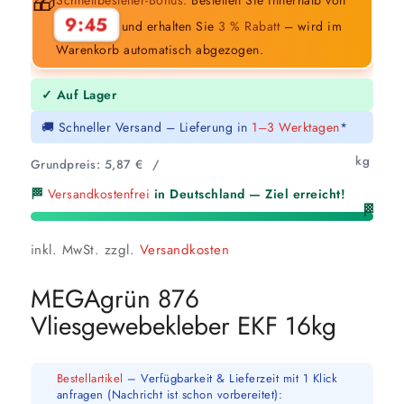
🎁
9:44
und erhalten Sie
3 % Rabatt
– wird im
Warenkorb automatisch abgezogen.
✓ Auf Lager
🚚 Schneller Versand – Lieferung in
1–3 Werktagen
*
kg
Grundpreis:
5,87
€
/
🏁
Versandkostenfrei
in Deutschland — Ziel erreicht!
🏁
inkl. MwSt.
zzgl.
Versandkosten
MEGAgrün 876
Vliesgewebekleber EKF 16kg
Bestellartikel
– Verfügbarkeit & Lieferzeit mit 1 Klick
anfragen (Nachricht ist schon vorbereitet):