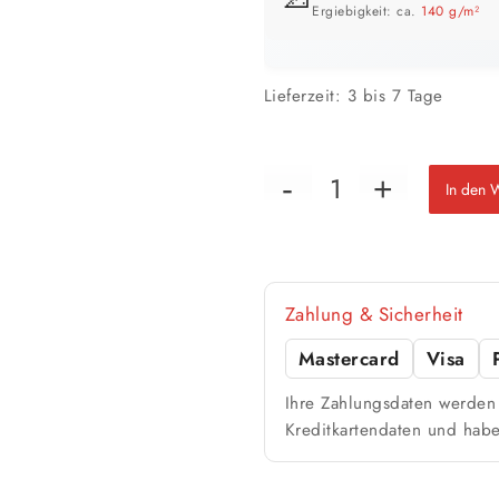
Ergiebigkeit: ca.
140 g/m²
GEBINDE-REICHWEITE IM ÜBERB
Lieferzeit:
3 bis 7 Tage
In den 
📏 Ihre Fläche
Zahlung & Sicherheit
Mastercard
Visa
🎨 Jetziger Zustand
Ihre Zahlungsdaten werden 
Kreditkartendaten und habe
Farbig / dunkel
2 Anstriche empfohle