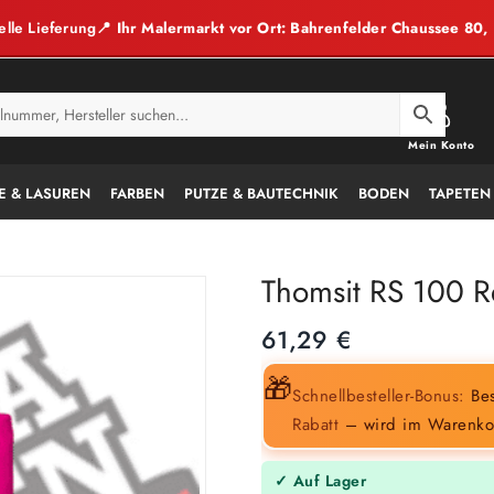
elle Lieferung
📍 Ihr Malermarkt vor Ort: Bahrenfelder Chaussee 80
Mein Konto
E & LASUREN
FARBEN
PUTZE & BAUTECHNIK
BODEN
TAPETEN
Thomsit RS 100 R
61,29
€
🎁
Schnellbesteller-Bonus:
Bes
Rabatt
– wird im Warenko
✓ Auf Lager