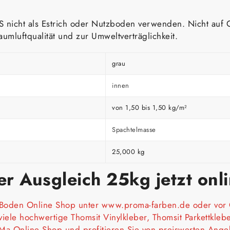
nicht als Estrich oder Nutzboden verwenden. Nicht auf G
mluftqualität und zur Umweltverträglichkeit.
grau
innen
von 1,50 bis 1,50 kg/m²
Spachtelmasse
25,000 kg
er Ausgleich 25kg
jetzt on
Boden Online Shop unter
www.proma-farben.de
oder vor 
viele hochwertige Thomsit
Vinylkleber
, Thomsit
Parkettkleb
Ma Online Shop und profitieren Sie von preiswerten Ange