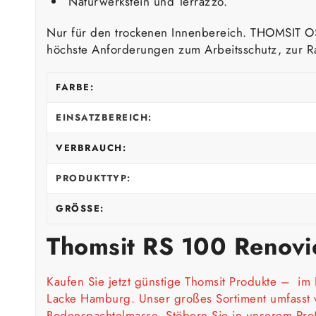
Naturwerkstein und Terrazzo.
Nur für den trockenen Innenbereich. THOMSIT OS 
höchste Anforderungen zum Arbeitsschutz, zur Rau
FARBE:
EINSATZBEREICH:
VERBRAUCH:
PRODUKTTYP:
GRÖSSE:
Thomsit RS 100 Renovi
Kaufen Sie jetzt günstige
Thomsit Produkte
–
im 
Lacke Hamburg. Unser großes Sortiment umfasst 
Bodenspachtelmasse
Stöbern Sie in unserem Pro