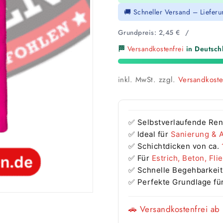
🚚 Schneller Versand – Liefer
Grundpreis:
2,45
€
/
🏁
Versandkostenfrei
in Deutschl
inkl. MwSt.
zzgl.
Versandkost
✅ Selbstverlaufende Ren
✅ Ideal für
Sanierung & 
✅ Schichtdicken von ca.
✅ Für
Estrich, Beton, Fli
✅ Schnelle Begehbarkeit
✅ Perfekte Grundlage fü
🚗
Versandkostenfrei ab