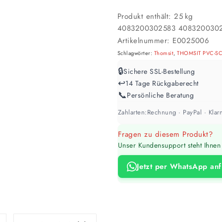
Werte sind Richtwerte und können je n
Produkt enthält: 25
kg
4083200302583
408320030
Artikelnummer:
E0025006
Schlagwörter:
Thomsit
,
THOMSIT PVC-SCH
🔒
Sichere SSL-Bestellung
↩️
14 Tage Rückgaberecht
📞
Persönliche Beratung
Zahlarten:
Rechnung · PayPal · Klarn
Fragen zu diesem Produkt?
Unser Kundensupport steht Ihnen 
Jetzt per WhatsApp an