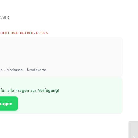
ach Untergrund und Werkzeug abweichen. Für 10 % Reserve wird automatisch
aufgerundet.
2583
NELLKRAFT­KLEBER - K 188 S
a · Vorkasse · Kreditkarte
für alle Fragen zur Verfügung!
fragen