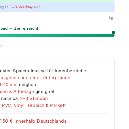
ung in
1–3 Werktagen
*
kg
and — Ziel erreicht!
🏁
en
ovier-Spachtelmasse für Innenbereiche
Ausgleich unebener Untergründe
1–10 mm
möglich
esen & Altbeläge
geeignet
 nach ca.
2–3 Stunden
r
PVC, Vinyl, Teppich & Parkett
 150 €
innerhalb Deutschlands