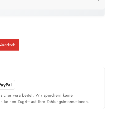
LICK
25 kg
179 m²
bis ca.
1 Anstrich
89 m²
Warenkorb
bis ca.
2 Anstriche
m²
PayPal
sicher verarbeitet. Wir speichern keine
n keinen Zugriff auf Ihre Zahlungsinformationen.
Weiß / hell
n
1 Anstrich reicht meist