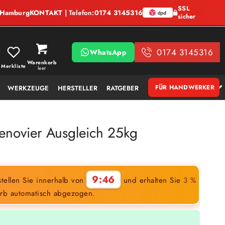
SSL
, Hamburg
KONTAKT
| Telefon:
0174 3145316
sicher
0174 3145316
WhatsApp
Warenkorb
Merkliste
leer
FÜR HANDWERKER
WERKZEUGE
HERSTELLER
RATGEBER
enovier Ausgleich 25kg
9:45
tellen Sie innerhalb von
und erhalten Sie
3 %
rb automatisch abgezogen.