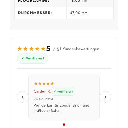
FLOORLÄNGE:
18,00 mm
DURCHMESSER:
47,00 mm
5
★
★
★
★
★
/ 5
1 Kundenbewertungen
✓ Verifiziert
★
★
★
★
★
Carsten R.
✓ verifiziert
‹
›
24.06.2024
Wunderbar für Epoxianstrich und
Foßbodenfarbe.