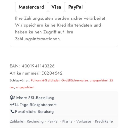
2 Anstriche
Mastercard
Visa
PayPal
Ihre Zahlungsdaten werden sicher verarbeitet.
📏 Ihre Fläche
Wir speichern keine Kreditkartendaten und
haben keinen Zugriff auf Ihre
m²
Zahlungsinformationen.
🎨 Jetziger Zustand
Farbig / dunkel
EAN:
4001941143326
2 Anstriche empfohlen
Artikelnummer:
E0204542
Schlagwörter:
Polyamid-Gelbfaden Großflächenwalze
,
ungepolstert 25
Weiß / hell
cm
,
ungepolstert
1 Anstrich reicht meist
🔒
Sichere SSL-Bestellung
↩️
14 Tage Rückgaberecht
Werte sind Richtwerte und können je nach Untergrund und Werkzeug
📞
Persönliche Beratung
abweichen. Für 10 % Reserve wird automatisch aufgerundet.
Zahlarten:
Rechnung · PayPal · Klarna · Vorkasse · Kreditkarte