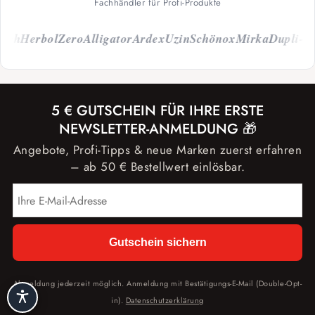
Fachhändler für Profi-Produkte
ch
Herbol
Zero
Alligator
Ardex
Uzin
Schönox
Mirka
Dupli-Col
5 € GUTSCHEIN FÜR IHRE ERSTE
NEWSLETTER-ANMELDUNG 🎁
Angebote, Profi-Tipps & neue Marken zuerst erfahren
– ab 50 € Bestellwert einlösbar.
Gutschein sichern
Abmeldung jederzeit möglich. Anmeldung mit Bestätigungs-E-Mail (Double-Opt-
in).
Datenschutzerklärung