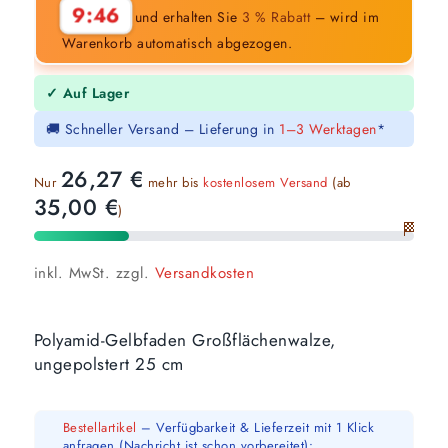
9:45
und erhalten Sie
3 % Rabatt
– wird im
Warenkorb automatisch abgezogen.
✓ Auf Lager
🚚 Schneller Versand – Lieferung in
1–3 Werktagen
*
26,27
€
Nur
mehr bis
kostenlosem Versand
(ab
35,00
€
)
🏁
inkl. MwSt.
zzgl.
Versandkosten
Polyamid-Gelbfaden Großflächenwalze,
ungepolstert 25 cm
Bestellartikel
– Verfügbarkeit & Lieferzeit mit 1 Klick
anfragen (Nachricht ist schon vorbereitet):