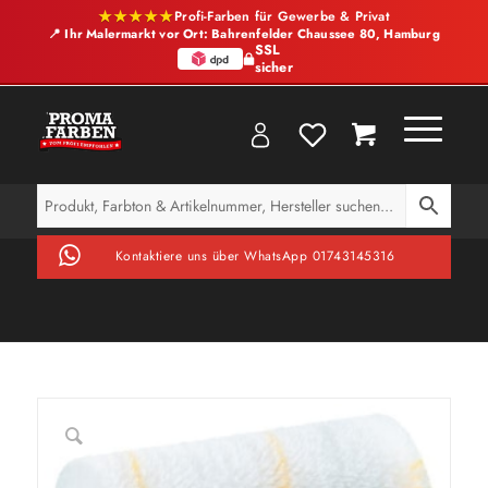
★★★★★
Profi-Farben für Gewerbe & Privat
📍 Ihr Malermarkt vor Ort: Bahrenfelder Chaussee 80, Hamburg
SSL
sicher
Kontaktiere uns über WhatsApp 01743145316