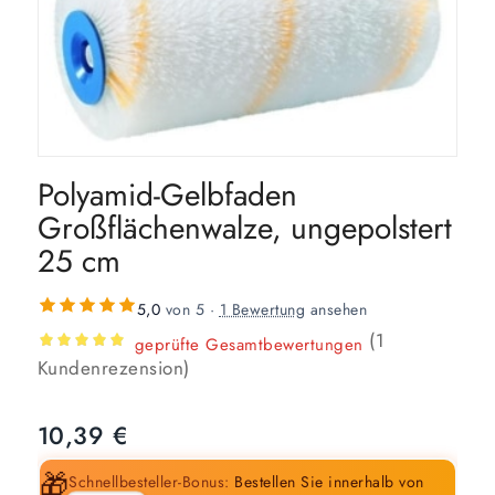
Polyamid-Gelbfaden
Großflächenwalze, ungepolstert
25 cm
5,0
von 5 ·
1 Bewertung
ansehen
(
1
geprüfte Gesamtbewertungen
Bewertet
Kundenrezension)
mit
5.00
von 5,
10,39
€
basierend
auf
🎁
Schnellbesteller-Bonus:
Bestellen Sie innerhalb von
1
Kundenbewertung