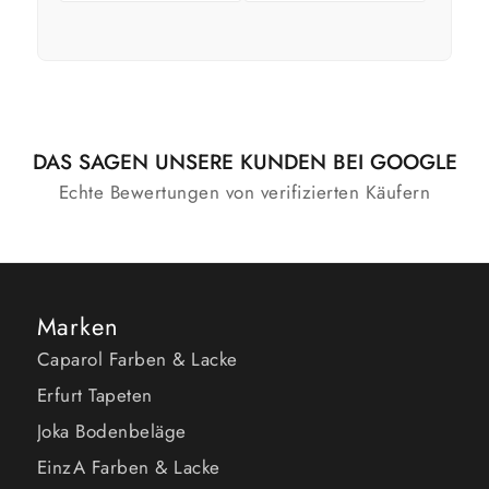
In den
Zeige
Ausführung
Warenkorb
Details
wählen
DAS SAGEN UNSERE KUNDEN BEI GOOGLE
Echte Bewertungen von verifizierten Käufern
Marken
Caparol Farben & Lacke
Erfurt Tapeten
Joka Bodenbeläge
EinzA Farben & Lacke