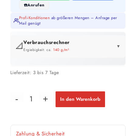
Anrufen
Profi-Konditionen
ab größeren Mengen – Anfrage per
Mail genügt
Verbrauchsrechner
📐
▼
Ergiebigkeit: ca.
140 g/m²
GEBINDE-REICHWEITE IM ÜBERBLICK
Lieferzeit:
3 bis 7 Tage
25 kg
179 m²
bis ca.
1 Anstrich
89 m²
bis ca.
In den Warenkorb
2 Anstriche
📏 Ihre Fläche
Zahlung & Sicherheit
m²