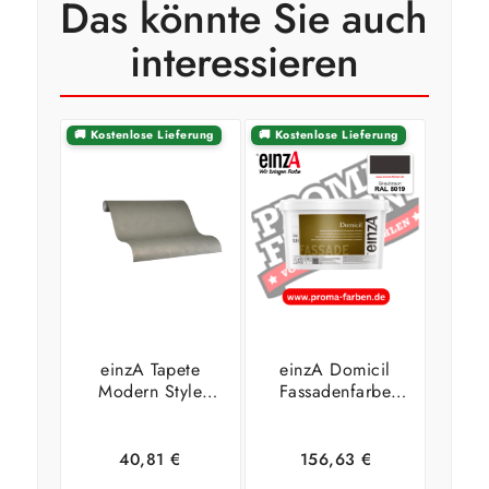
Das könnte Sie auch
interessieren
🚚 Kostenlose Lieferung
🚚 Kostenlose Lieferung
einzA Tapete
einzA Domicil
Modern Style
Fassadenfarbe
2027 9019
RAL 8019
Graubraun
40,81
€
156,63
€