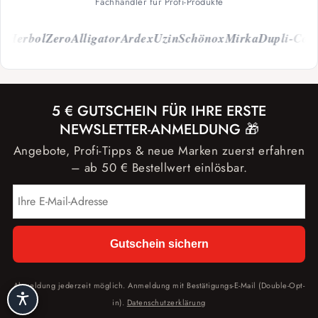
Fachhändler für Profi-Produkte
erbol
Zero
Alligator
Ardex
Uzin
Schönox
Mirka
Dupli-Color
C
5 € GUTSCHEIN FÜR IHRE ERSTE
NEWSLETTER-ANMELDUNG 🎁
Angebote, Profi-Tipps & neue Marken zuerst erfahren
– ab 50 € Bestellwert einlösbar.
Gutschein sichern
Abmeldung jederzeit möglich. Anmeldung mit Bestätigungs-E-Mail (Double-Opt-
in).
Datenschutzerklärung