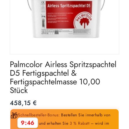
Palmcolor Airless Spritzspachtel
D5 Fertigspachtel &
Fertigspachtelmasse 10,00
Stück
458,15
€
🎁
Schnellbesteller-Bonus:
Bestellen Sie innerhalb von
9:45
und erhalten Sie
3 % Rabatt
– wird im