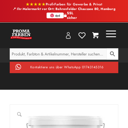
★★★★★
Profi-Farben für Gewerbe & Privat
📍 Ihr Malermarkt vor Ort: Bahrenfelder Chaussee 80, Hamburg
SSL
sicher
Kontaktiere uns über WhatsApp 01743145316