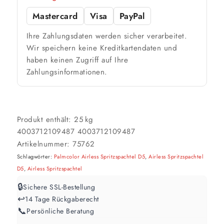
Mastercard
Visa
PayPal
🎨 Jetziger Zustand
Ihre Zahlungsdaten werden sicher verarbeitet.
Farbig / dunkel
Wir speichern keine Kreditkartendaten und
haben keinen Zugriff auf Ihre
2 Anstriche empfohlen
Zahlungsinformationen.
Weiß / hell
1 Anstrich reicht meist
Produkt enthält: 25
kg
4003712109487
4003712109487
Werte sind Richtwerte und können je nach Untergrund und Werkzeug
abweichen. Für 10 % Reserve wird automatisch aufgerundet.
Artikelnummer:
75762
Schlagwörter:
Palmcolor Airless Spritzspachtel D5
,
Airless Spritzspachtel
D5
,
Airless Spritzspachtel
🔒
Sichere SSL-Bestellung
↩️
14 Tage Rückgaberecht
📞
Persönliche Beratung