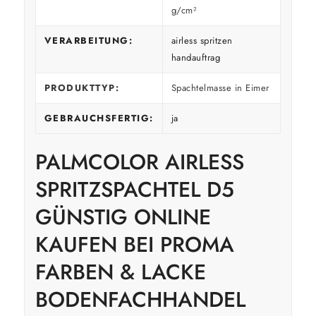
g/cm²
VERARBEITUNG:
airless spritzen
handauftrag
PRODUKTTYP:
Spachtelmasse in Eimer
GEBRAUCHSFERTIG:
ja
PALMCOLOR AIRLESS
SPRITZSPACHTEL D5
GÜNSTIG ONLINE
KAUFEN BEI PROMA
FARBEN & LACKE
BODENFACHHANDEL