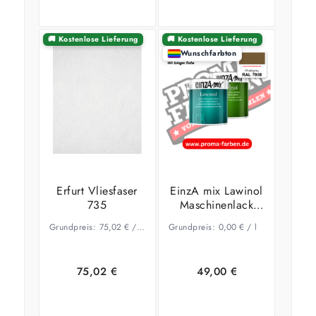
🚚 Kostenlose Lieferung
🚚 Kostenlose Lieferung
Wunschfarbton
In den
Zeige
Ausführung
Warenkorb
Details
wählen
Erfurt Vliesfaser
EinzA mix Lawinol
735
Maschinenlack
RAL 7008
Grundpreis:
75,02
€
/
m
Grundpreis:
0,00
€
/
l
Khakigrau
75,02
€
49,00
€